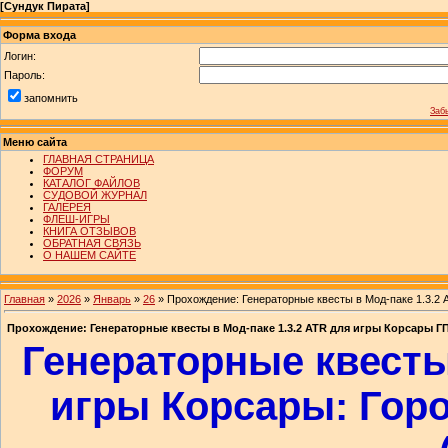
[
Сундук Пирата
]
Форма входа
Логин:
Пароль:
запомнить
Заб
Меню сайта
ГЛАВНАЯ СТРАНИЦА
ФОРУМ
КАТАЛОГ ФАЙЛОВ
СУДОВОЙ ЖУРНАЛ
ГАЛЕРЕЯ
ФЛЕШ-ИГРЫ
КНИГА ОТЗЫВОВ
ОБРАТНАЯ СВЯЗЬ
О НАШЕМ САЙТЕ
Главная
»
2026
»
Январь
»
26
» Прохождение: Генераторные квесты в Мод-паке 1.3.2 
Прохождение: Генераторные квесты в Мод-паке 1.3.2 ATR для игры Корсары Г
Генераторные квесты 
игры Корсары: Гор