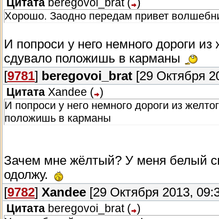
Цитата
beregovoi_brat
(
)
Хорошо. Заодно передам привет волшебни
И попроси у него немного дороги из
сдувало положишь в карманы
[
9781
]
beregovoi_brat
[29 Октября 20
Цитата
Xandee
(
)
И попроси у него немного дороги из желто
положишь в карманы
Зачем мне жёлтый? У меня белый с
одолжу.
[
9782
]
Xandee
[29 Октября 2013, 09:3
Цитата
beregovoi_brat
(
)