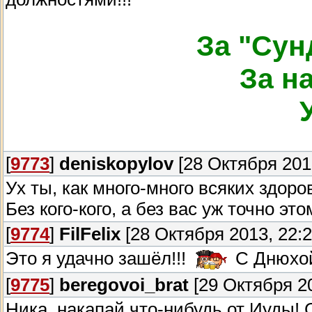
За "Сун
За н
[
9773
]
deniskopylov
[28 Октября 2013
Ух ты, как много-много всяких здор
Без кого-кого, а без вас уж точно эт
[
9774
]
FilFelix
[28 Октября 2013, 22:2
Это я удачно зашёл!!!
С Днюхой 
[
9775
]
beregovoi_brat
[29 Октября 20
Ника, накапай что-нибудь от Иуды! 