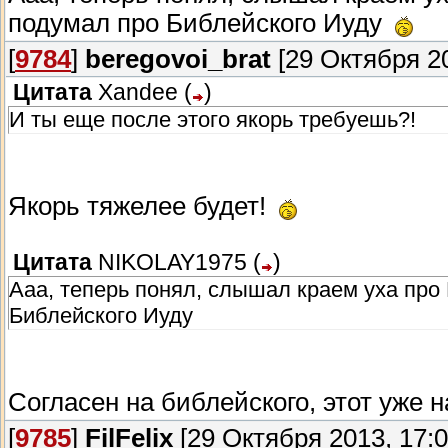
подумал про Библейского Иуду
[
9784
]
beregovoi_brat
[29 Октября 20
Цитата
Xandee
(
)
И ты еще после этого якорь требуешь?!
Якорь тяжелее будет!
Цитата
NIKOLAY1975
(
)
Ааа, теперь понял, слышал краем уха про 
Библейского Иуду
Согласен на библейского, этот уже н
[
9785
]
FilFelix
[29 Октября 2013, 17:0