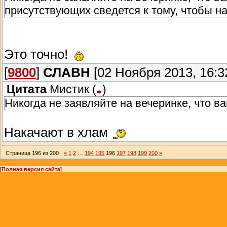
присутствующих сведется к тому, чтобы на
Это точно!
[
9800
]
СЛАВН
[02 Ноября 2013, 16:3
Цитата
Мистик
(
)
Никогда не заявляйте на вечеринке, что ва
Накачают в хлам
Страница
196
из
200
«
1
2
…
194
195
196
197
198
199
200
»
[
Полная версия сайта
]