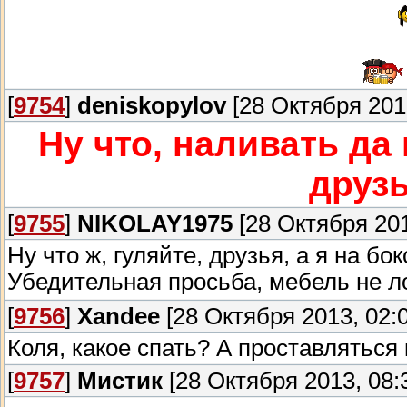
[
9754
]
deniskopylov
[28 Октября 2013
Ну что, наливать да
друз
[
9755
]
NIKOLAY1975
[28 Октября 201
Ну что ж, гуляйте, друзья, а я на б
Убедительная просьба, мебель не ло
[
9756
]
Xandee
[28 Октября 2013, 02:0
Коля, какое спать? А проставляться 
[
9757
]
Мистик
[28 Октября 2013, 08: