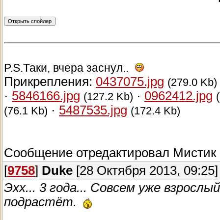
P.S.Таки, вчера заснул..
Прикрепления:
0437075.jpg
(279.0 Kb)
·
5846166.jpg
·
0962412.jpg
(127.2 Kb)
·
5487535.jpg
(76.1 Kb)
(172.4 Kb)
Сообщение отредактировал
Мистик
[
9758
]
Duke
[28 Октября 2013, 09:25]
Эхх... 3 года... Совсем уже взросл
подрастёт.