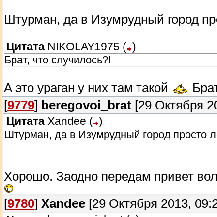
Штурман, да в Изумрудный город пр
Цитата
NIKOLAY1975
(
)
Брат, что случилось?!
А это ураган у них там такой
Брат
[
9779
]
beregovoi_brat
[29 Октября 20
Цитата
Xandee
(
)
Штурман, да в Изумрудный город просто ле
Хорошо. Заодно передам привет вол
[
9780
]
Xandee
[29 Октября 2013, 09:2