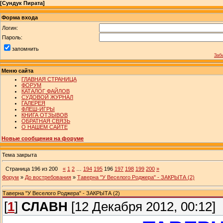
[
Сундук Пирата
]
Форма входа
Логин:
Пароль:
запомнить
Заб
Меню сайта
ГЛАВНАЯ СТРАНИЦА
ФОРУМ
КАТАЛОГ ФАЙЛОВ
СУДОВОЙ ЖУРНАЛ
ГАЛЕРЕЯ
ФЛЕШ-ИГРЫ
КНИГА ОТЗЫВОВ
ОБРАТНАЯ СВЯЗЬ
О НАШЕМ САЙТЕ
Новые сообщения на форуме
Тема закрыта
Страница
196
из
200
«
1
2
…
194
195
196
197
198
199
200
»
Форум
»
До востребования
»
Таверна "У Веселого Роджера" - ЗАКРЫТА (2)
Таверна "У Веселого Роджера" - ЗАКРЫТА (2)
[
1
]
СЛАВН
[12 Декабря 2012, 00:12]