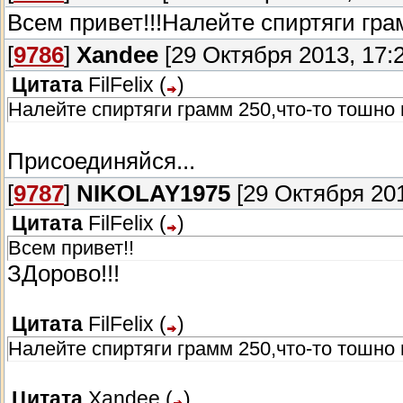
Всем привет!!!Налейте спиртяги гра
[
9786
]
Xandee
[29 Октября 2013, 17:2
Цитата
FilFelix
(
)
Налейте спиртяги грамм 250,что-то тошно 
Присоединяйся...
[
9787
]
NIKOLAY1975
[29 Октября 201
Цитата
FilFelix
(
)
Всем привет!!
ЗДорово!!!
Цитата
FilFelix
(
)
Налейте спиртяги грамм 250,что-то тошно 
Цитата
Xandee
(
)