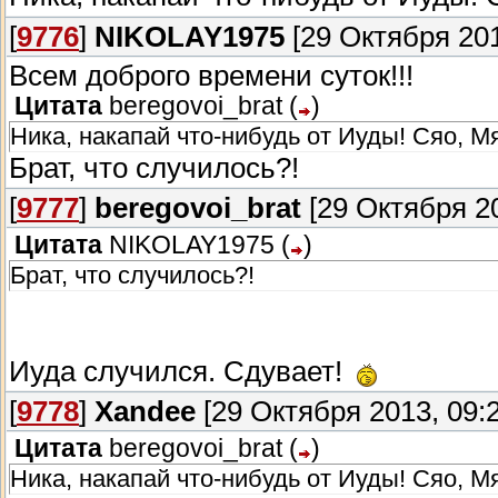
[
9776
]
NIKOLAY1975
[29 Октября 201
Всем доброго времени суток!!!
Цитата
beregovoi_brat
(
)
Ника, накапай что-нибудь от Иуды! Сяо, М
Брат, что случилось?!
[
9777
]
beregovoi_brat
[29 Октября 20
Цитата
NIKOLAY1975
(
)
Брат, что случилось?!
Иуда случился. Сдувает!
[
9778
]
Xandee
[29 Октября 2013, 09:2
Цитата
beregovoi_brat
(
)
Ника, накапай что-нибудь от Иуды! Сяо, М