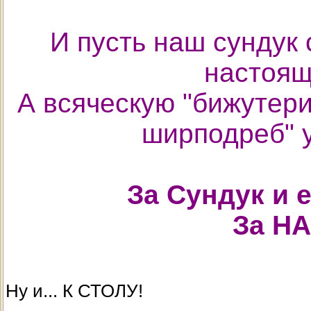
И пусть наш сундук 
настоящ
А всяческую "бижутери
ширподреб" у
За Сундук и
За НА
Ну и... К СТОЛУ!