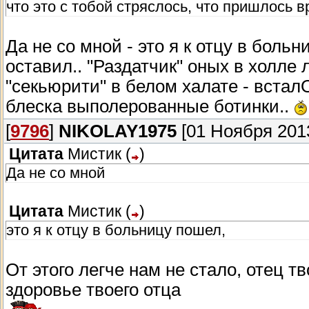
что это с тобой стряслось, что пришлось 
Да не со мной - это я к отцу в боль
оставил.. "Раздатчик" оных в холле
"секьюрити" в белом халате - всталО
блеска выполерованные ботинки..
[
9796
]
NIKOLAY1975
[01 Ноября 2013
Цитата
Мистик
(
)
Да не со мной
Цитата
Мистик
(
)
это я к отцу в больницу пошел,
От этого легче нам не стало, отец 
здоровье твоего отца