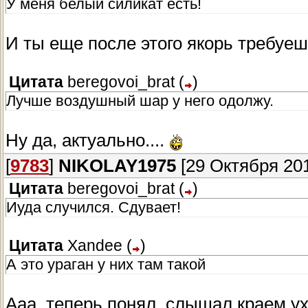
У меня белый силикат есть!
И ты еще после этого якорь требуеш
Цитата
beregovoi_brat
(
)
Лучше воздушный шар у него одолжу.
Ну да, актуально....
[
9783
]
NIKOLAY1975
[29 Октября 201
Цитата
beregovoi_brat
(
)
Иуда случился. Сдувает!
Цитата
Xandee
(
)
А это ураган у них там такой
Ааа, теперь понял, слышал краем ух