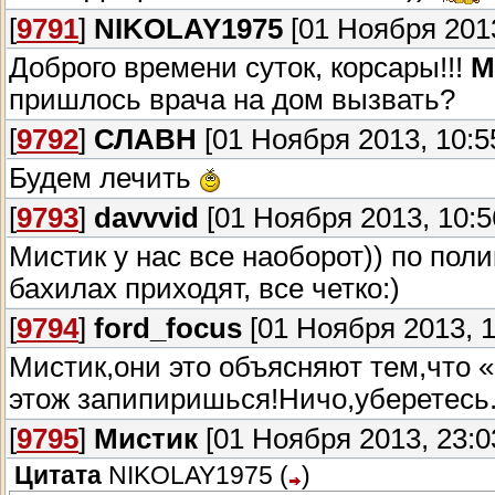
[
9791
]
NIKOLAY1975
[01 Ноября 2013
Доброго времени суток, корсары!!!
М
пришлось врача на дом вызвать?
[
9792
]
СЛАВН
[01 Ноября 2013, 10:5
Будем лечить
[
9793
]
davvvid
[01 Ноября 2013, 10:5
Мистик у нас все наоборот)) по пол
бахилах приходят, все четко:)
[
9794
]
ford_focus
[01 Ноября 2013, 1
Мистик,они это объясняют тем,что «
этож запипиришься!Ничо,уберетесь
[
9795
]
Мистик
[01 Ноября 2013, 23:0
Цитата
NIKOLAY1975
(
)