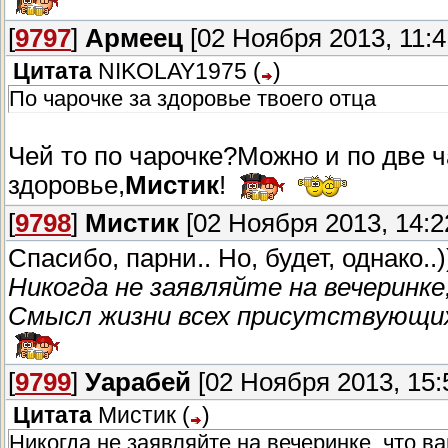
[
9797
]
Армеец
[02 Ноября 2013, 11:4
Цитата
NIKOLAY1975
(
)
По чарочке за здоровье твоего отца
Чей то по чарочке?Можно и по две 
здоровье,
Мистик
!
[
9798
]
Мистик
[02 Ноября 2013, 14:2
Спасибо, парни.. Но, будет, однако..
Никогда не заявляйте на вечеринке
Смысл жизни всех присутствующих
[
9799
]
Уарабей
[02 Ноября 2013, 15:
Цитата
Мистик
(
)
Никогда не заявляйте на вечеринке, что в