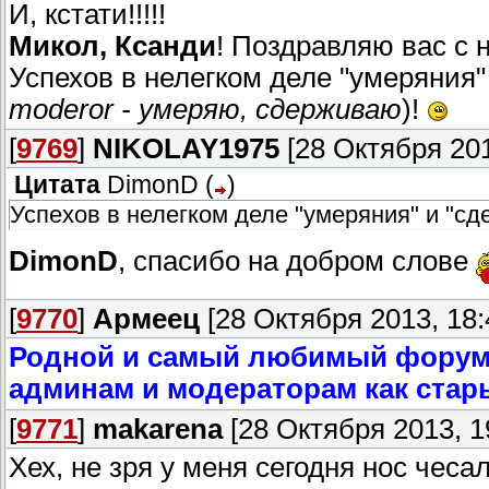
И, кстати!!!!!
Микол, Ксанди
! Поздравляю вас c
Успехов в нелегком деле "умеряния"
moderor - умеряю, сдерживаю
)!
[
9769
]
NIKOLAY1975
[28 Октября 201
Цитата
DimonD
(
)
Успехов в нелегком деле "умеряния" и "с
DimonD
, спасибо на добром слове
[
9770
]
Армеец
[28 Октября 2013, 18:
Родной и самый любимый форум
админам и модераторам как стар
[
9771
]
makarena
[28 Октября 2013, 1
Хех, не зря у меня сегодня нос чесал