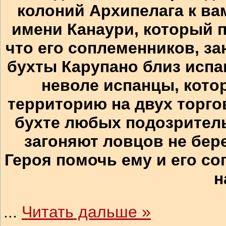
колоний Архипелага к ва
имени Канаури, который п
что его соплеменников, з
бухты Карупано близ испа
неволе испанцы, кото
территорию на двух торго
бухте любых подозритель
загоняют ловцов не бере
Героя помочь ему и его с
н
...
Читать дальше »