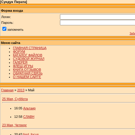
[
Сундук Пирата
]
Форма входа
Логин:
Пароль:
запомнить
Заб
Меню сайта
ГЛАВНАЯ СТРАНИЦА
ФОРУМ
КАТАЛОГ ФАЙЛОВ
СУДОВОЙ ЖУРНАЛ
ГАЛЕРЕЯ
ФЛЕШ-ИГРЫ
КНИГА ОТЗЫВОВ
ОБРАТНАЯ СВЯЗЬ
О НАШЕМ САЙТЕ
Главная
»
2013
»
Май
25 Мая, Суббота
16:05
Альтаир
12:58
СЛАВН
23 Мая, Четверг
20:43
ford_focus