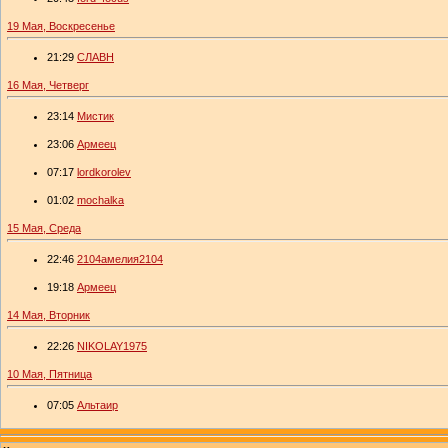
19 Мая, Воскресенье
21:29
СЛАВН
16 Мая, Четверг
23:14
Мистик
23:06
Армеец
07:17
lordkorolev
01:02
mochalka
15 Мая, Среда
22:46
2104амелия2104
19:18
Армеец
14 Мая, Вторник
22:26
NIKOLAY1975
10 Мая, Пятница
07:05
Альтаир