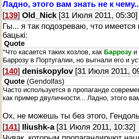
Ладно, этого вам знать не к чему.
[
139
]
Old_Nick
[31 Июля 2011, 05:30]
Гы... я так подозреваю, что имеетс
бацькi:
Quote
"Что касается таких козлов, как
Баррозу
и 
Баррозу в Португалии, но выгнали его и ус
[
140
]
deniskopylov
[31 Июля 2011, 09
Quote
(
Gendolfas
)
Часто используется в пропаганде соврем
как пример двуличности... Ладно, этого вам
Ох, не можешь ты без этого, Гендо
[
141
]
Iliushk-a
[31 Июля 2011, 10:32]
Чувак, которым пропагандируют наци