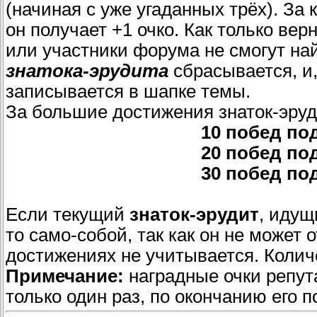
(начиная с уже угаданных трёх). За
он получает +1 очко. Как только вер
или участники форума не смогут най
знатока-эрудита
сбрасывается, и,
записывается в шапке темы.
За большие достижения знаток-эруд
10 побед по
20 побед по
30 побед по
Если текущий
знаток-эрудит
, идущ
то само-собой, так как он не может о
достижениях не учитывается. Колич
Примечание:
наградные очки репута
только один раз, по окончанию его 