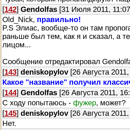
[
142
]
Gendolfas
[31 Июля 2011, 11:07
Old_Nick,
правильно!
P.S Элиас, вообще-то он там пропога
раньше был тем, как я и сказал, а 
лицом...
Сообщение отредактировал
Gendolf
[
143
]
deniskopylov
[26 Августа 2011,
Какое "название" получил класс
[
144
]
Gendolfas
[26 Августа 2011, 16:
С ходу попытаюсь -
фужер
, может?
[
145
]
deniskopylov
[26 Августа 2011,
Нет.