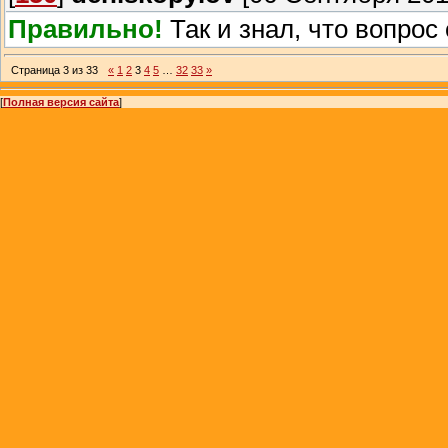
Правильно!
Так и знал, что вопро
Страница
3
из
33
«
1
2
3
4
5
…
32
33
»
[
Полная версия сайта
]