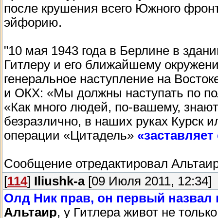
после крушения всего Южного фронт
эйфорию.
"10 мая 1943 года в Берлине в здан
Гитлеру и его ближайшему окружен
генеральное наступление на Востоке
и ОКХ: «Мы должны наступать по п
«Как много людей, по-вашему, знают
безразлично, в наших руках Курск и
операции «Цитадель»
«заставляет
Сообщение отредактировал
Альтаи
[
114
]
Iliushk-a
[09 Июля 2011, 12:34]
Олд Ник прав, он первый назвал
Альтаир
, у Гитлера живот не тольк