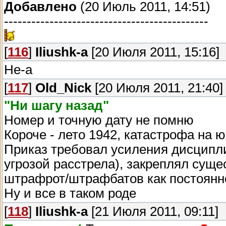
Добавлено
(20 Июль 2011, 14:51)
---------------------------------------------
[
116
]
Iliushk-a
[20 Июля 2011, 15:16]
Не-а
[
117
]
Old_Nick
[20 Июля 2011, 21:40]
"Ни шагу назад"
Номер и точную дату не помню
Короче - лето 1942, катастрофа на 
Приказ требовал усиления дисципли
угрозой расстрела), закреплял сущ
штрафрот/штрафбатов как постоян
Ну и все в таком роде
[
118
]
Iliushk-a
[21 Июля 2011, 09:11]