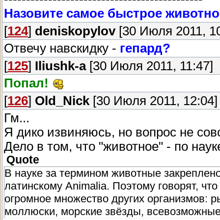
Назовите самое быстрое животное
[
124
]
deniskopylov
[30 Июля 2011, 10
Отвечу навскидку -
гепард?
[
125
]
Iliushk-a
[30 Июля 2011, 11:47]
Попал!
[
126
]
Old_Nick
[30 Июля 2011, 12:04]
Гм...
Я дико извиняюсь, но вопрос не сов
Дело в том, что "животное" - по науке
Quote
В науке за термином животные закреплен
латинскому Animalia. Поэтому говорят, ч
огромное множество других организмов: р
моллюски, морские звёзды, всевозможные 