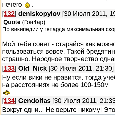
нечего
.
[
132
]
deniskopylov
[30 Июля 2011, 19
Quote
(
Гон4ар
)
По википедии у гепарда максимальная скор
Мой тебе совет - старайся как мож
пользоваться вовсе. Такой бредяти
страшно. Народное творчество одн
[
133
]
Old_Nick
[30 Июля 2011, 21:30]
Ну если вики не нравится, тогда уче
на расстояниях не более 100-150м
[
134
]
Gendolfas
[30 Июля 2011, 21:33
Вокруг одни..! Не верьте никому! Эт