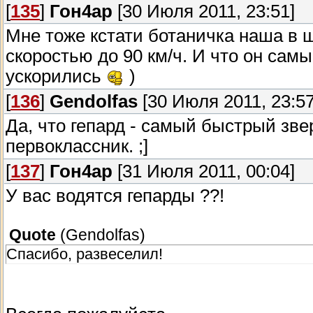
[
135
]
Гон4ар
[30 Июля 2011, 23:51]
Мне тоже кстати ботаничка наша в ш
скоростью до 90 км/ч. И что он сам
ускорились
)
[
136
]
Gendolfas
[30 Июля 2011, 23:57
Да, что гепард - самый быстрый зве
первоклассник. ;]
[
137
]
Гон4ар
[31 Июля 2011, 00:04]
У вас водятся гепарды ??!
Quote
(
Gendolfas
)
Спасибо, развеселил!