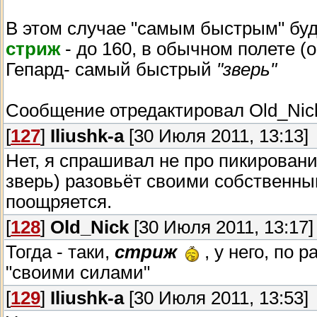
В этом случае "самым быстрым" бу
стриж
- до 160, в обычном полете (о
Гепард- самый быстрый
"зверь"
Сообщение отредактировал
Old_Nic
[
127
]
Iliushk-a
[30 Июля 2011, 13:13]
Нет, я спрашивал не про пикировани
зверь) разовьёт своими собственны
поощряется.
[
128
]
Old_Nick
[30 Июля 2011, 13:17]
Тогда - таки,
стриж
, у него, по 
"своими силами"
[
129
]
Iliushk-a
[30 Июля 2011, 13:53]