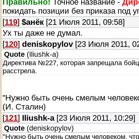
Правильно!
Точное название -
Дир
покидать позиции без приказа под у
[
119
]
$анёк
[21 Июля 2011, 09:58]
Ух ты даже не думал.
[
120
]
deniskopylov
[23 Июля 2011, 02
Quote
(
Iliushk-a
)
Директива №227, которая запрещала бойца
расстрела.
"Нужно быть очень смелым человеко
(И. Сталин)
[
121
]
Iliushk-a
[23 Июля 2011, 10:29]
Quote
(
deniskopylov
)
"Нужно быть очень смелым человеком, что