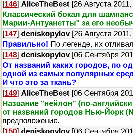
[
146
]
AliceTheBest
[26 Августа 2011,
Классический бокал для шампанс
Марии-Антуанетты" за его необ
[
147
]
deniskopylov
[26 Августа 2011,
Правильно!
По легенде, их отлива
[
148
]
deniskopylov
[06 Сентября 2011
От названий каких городов, по о
одной из самых популярных среди
И что это за ткань?
[
149
]
AliceTheBest
[06 Сентября 2011
Название "нейлон" (по-английски
от названий городов Нью-Йорк (N
предположение.
[
150
]
deniskopylov
[06 Сентября 2011