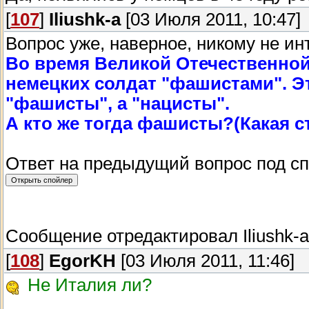
[
107
]
Iliushk-a
[03 Июля 2011, 10:47]
Вопрос уже, наверное, никому не ин
Во время Великой Отечественно
немецких солдат "фашистами". Э
"фашисты", а "нацисты".
А кто же тогда фашисты?(Какая с
Ответ на предыдущий вопрос под с
Сообщение отредактировал
Iliushk-a
[
108
]
EgorKH
[03 Июля 2011, 11:46]
Не Италия ли?