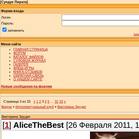
[
Сундук Пирата
]
Форма входа
Логин:
Пароль:
запомнить
Заб
Меню сайта
ГЛАВНАЯ СТРАНИЦА
ФОРУМ
КАТАЛОГ ФАЙЛОВ
СУДОВОЙ ЖУРНАЛ
ГАЛЕРЕЯ
ФЛЕШ-ИГРЫ
КНИГА ОТЗЫВОВ
ОБРАТНАЯ СВЯЗЬ
О НАШЕМ САЙТЕ
Новые сообщения на форуме
Страница
3
из
33
«
1
2
3
4
5
…
32
33
»
Форум
»
Интеллектуальный клуб
»
Викторина Эрудит
Викторина Эрудит
[
1
]
AliceTheBest
[26 Февраля 2011, 1