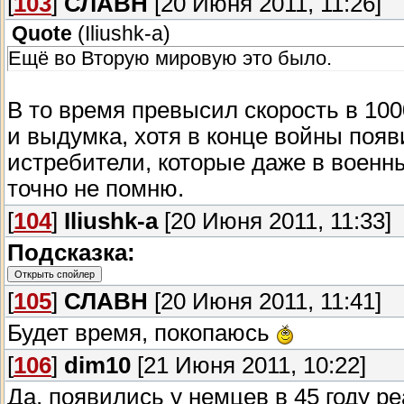
[
103
]
СЛАВН
[20 Июня 2011, 11:26]
Quote
(
Iliushk-a
)
Ещё во Вторую мировую это было.
В то время превысил скорость в 100
и выдумка, хотя в конце войны появ
истребители, которые даже в военны
точно не помню.
[
104
]
Iliushk-a
[20 Июня 2011, 11:33]
Подсказка:
[
105
]
СЛАВН
[20 Июня 2011, 11:41]
Будет время, покопаюсь
[
106
]
dim10
[21 Июня 2011, 10:22]
Да, появились у немцев в 45 году р