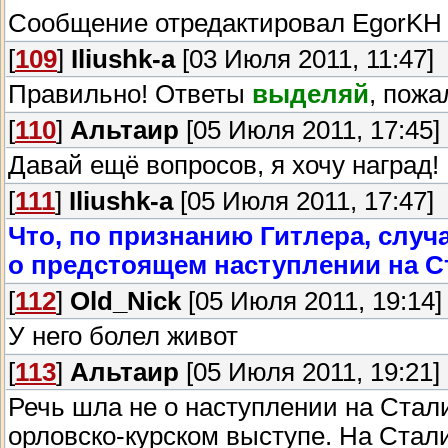
Сообщение отредактировал
EgorKH
[
109
]
Iliushk-a
[03 Июля 2011, 11:47]
Правильно! Ответы
выделяй
, пожа
[
110
]
Альтаир
[05 Июля 2011, 17:45]
Давай ещё вопросов, я хочу наград!
[
111
]
Iliushk-a
[05 Июля 2011, 17:47]
Что, по признанию Гитлера, случ
о предстоящем наступлении на С
[
112
]
Old_Nick
[05 Июля 2011, 19:14]
У него болел живот
[
113
]
Альтаир
[05 Июля 2011, 19:21]
Речь шла не о наступлении на Стали
орловско-курском выступе. На Стал