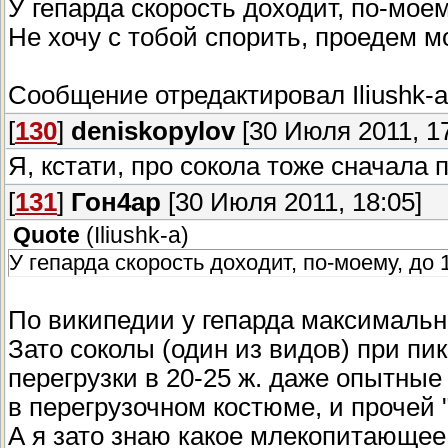
У гепарда скорость доходит, по-моем
Не хочу с тобой спорить, проедем м
Сообщение отредактировал
Iliushk-a
[
130
]
deniskopylov
[30 Июля 2011, 17
Я, кстати, про сокола тоже сначала 
[
131
]
Гон4ар
[30 Июля 2011, 18:05]
Quote
(
Iliushk-a
)
У гепарда скорость доходит, по-моему, до 
По википедии у гепарда максимальна
Зато соколы (один из видов) при 
перегрузки в 20-25 ж. даже опытные
в перегрузочном костюме, и прочей "
А я зато знаю какое млекопитающее 