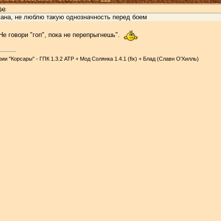
а):
мана, не люблю такую однозначность перед боем
"Не говори "гоп", пока не перепрыгнешь".
и "Корсары" - ГПК 1.3.2 АТР + Мод Солянка 1.4.1 (fix) + Блад (Славн О'Хилль)