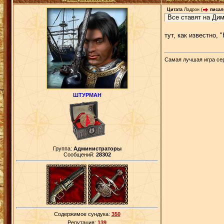
Цитата
Ладрон
(
писал(
Все ставят на Ди
тут, как известно, 
Самая лучшая игра сери
ШТУРМАН
Группа:
Администраторы
Сообщений:
28302
Содержимое сундука:
350
Репутация:
139