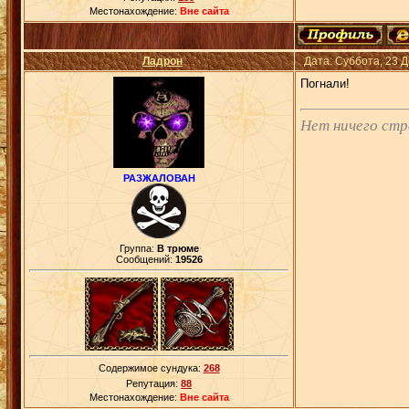
Местонахождение:
Вне сайта
Ладрон
Дата: Суббота, 23 
Погнали!
Нет ничего ст
РАЗЖАЛОВАН
Группа:
В трюме
Сообщений:
19526
Содержимое сундука:
268
Репутация:
88
Местонахождение:
Вне сайта