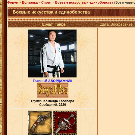
Форум
»
Болталка
»
Спорт
»
Боевые искусства и единоборства
(Все о мире 
Боевые искусства и единоборства
Ернат_Танре
Дата: Воскресенье,
Главный АБОРДАЖНИК
Группа:
Команда Тазовара
Сообщений:
2220