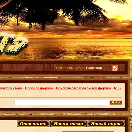
Приветствуем Вас,
Пассажир
ователи сайта
·
Правила форума
·
Поиск по заголовкам тем форума
·
RSS
]