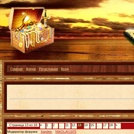
Главная
·
Форум
·
Регистрация
·
Вход
Страница
13
из
18
«
1
2
…
11
12
13
14
15
…
17
18
»
Модератор форума:
Xandee
,
NIKOLAY1975