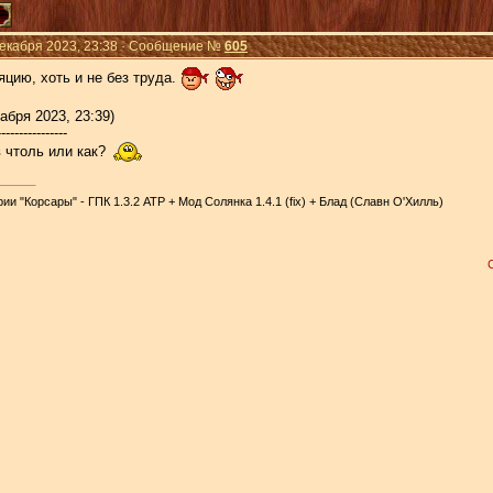
Декабря 2023, 23:38 · Сообщение №
605
цию, хоть и не без труда.
абря 2023, 23:39)
----------------
в чтоль или как?
и "Корсары" - ГПК 1.3.2 АТР + Мод Солянка 1.4.1 (fix) + Блад (Славн О'Хилль)