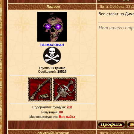
Ладрон
Дата: Суббота, 23 
Все ставят на Дим
Нет ничего ст
РАЗЖАЛОВАН
Группа:
В трюме
Сообщений:
19526
Содержимое сундука:
268
Репутация:
88
Местонахождение:
Вне сайта
дмитрий18корсар
Дата: Суббота, 23 