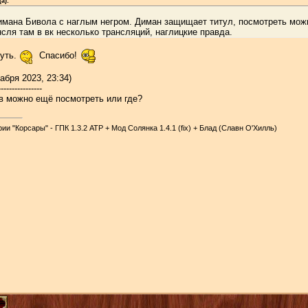
а):
имана Бивола с наглым негром. Диман защищает титул, посмотреть можно
сля там в вк несколько трансляций, наглицкие правда.
уть.
Спасибо!
абря 2023, 23:34)
----------------
тв можно ещё посмотреть или где?
и "Корсары" - ГПК 1.3.2 АТР + Мод Солянка 1.4.1 (fix) + Блад (Славн О'Хилль)