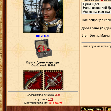
Цитата
Ладрон
(
писал(
Прям щас!
Начинается бой Д
Артур прямая тран
щас попробую глян
Добавлено
(23 Дек
-----------------------------
З.Ы. Это на Матч.
ШТУРМАН
Самая лучшая игра сери
Группа:
Администраторы
Сообщений:
28302
Содержимое сундука:
350
Репутация:
139
Местонахождение:
Вне сайта