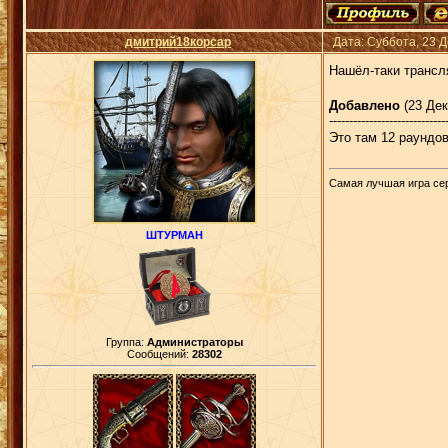
дмитрий18корсар
Дата: Суббота, 23 
Нашёл-таки трансля
Добавлено
(23 Дек
-----------------------------
Это там 12 раундо
Самая лучшая игра сери
ШТУРМАН
Группа:
Администраторы
Сообщений:
28302