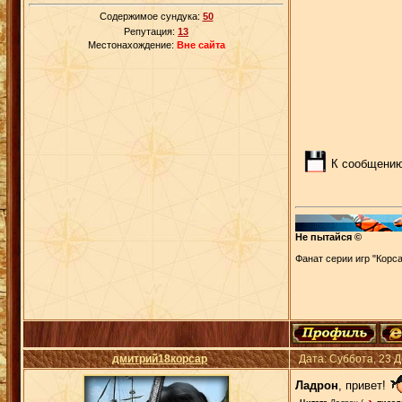
Содержимое сундука:
50
Репутация:
13
Местонахождение:
Вне сайта
К сообщению
Не пытайся ©
Фанат серии игр "Корса
дмитрий18корсар
Дата: Суббота, 23 
Ладрон
, привет!