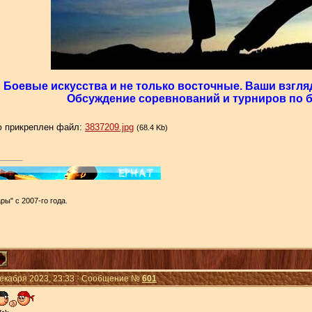
Боевые искусства и не только восточные. Ваши взгля
Обсуждение соревнований и турниров по бо
 прикреплен файл:
3837209.jpg
(68.4 Kb)
ры" с 2007-го года.
Декабря 2023, 23:33 · Сообщение №
601