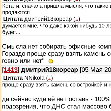
Кстати, сначала пришла мысля, что такие
продаются...
Цитата
дмитрий18корсар
(
)
думается мне, что даже какой-нибудь 10-л
будет...
Смысла нет собирать офисные компы
Гораздо проще сразу взять камень с
говно или нет"
[
1413
]
дмитрий18корсар
[05 Мая 20
Цитата
NNikola
(
)
проще сразу взять камень со встройкой и н
да сейчас куда её не поставь - 100
подозрения, что ДНС стал массово б