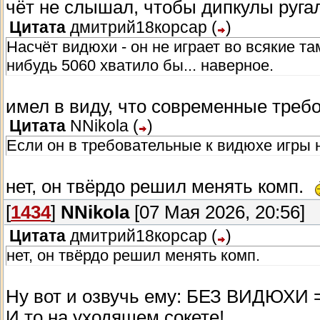
чёт не слышал, чтобы дипкулы ругал
Цитата
дмитрий18корсар
(
)
Насчёт видюхи - он не играет во всякие та
нибудь 5060 хватило бы... наверное.
имел в виду, что современные требо
Цитата
NNikola
(
)
Если он в требовательные к видюхе игры не
нет, он твёрдо решил менять комп.
[
1434
]
NNikola
[07 Мая 2026, 20:56]
Цитата
дмитрий18корсар
(
)
нет, он твёрдо решил менять комп.
Ну вот и озвучь ему: БЕЗ ВИДЮХИ =
И то на уходящем сокете!