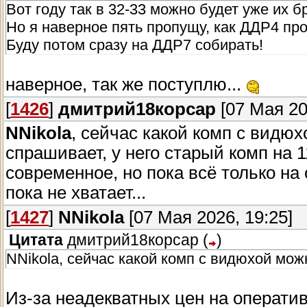
Вот году так в 32-33 можно будет уже их бр
Но я наверное пять пропущу, как ДДР4 про
Буду потом сразу на ДДР7 собирать!
наверное, так же поступлю...
[
1426
]
дмитрий18корсар
[07 Мая 20
NNikola
, сейчас какой комп с видю
спрашивает, у него старый комп на 1
современное, но пока всё только на
пока не хватает...
[
1427
]
NNikola
[07 Мая 2026, 19:25]
Цитата
дмитрий18корсар
(
)
NNikola, сейчас какой комп с видюхой мож
Из-за неадекватных цен на оператив