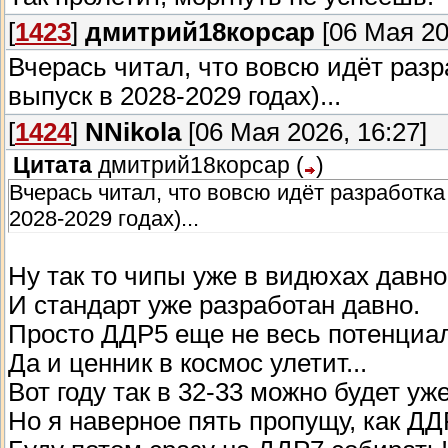
[
1423
]
дмитрий18корсар
[06 Мая 20
Вчерась читал, что вовсю идёт раз
выпуск в 2028-2029 годах)...
[
1424
]
NNikola
[06 Мая 2026, 16:27]
Цитата
дмитрий18корсар
(
)
Вчерась читал, что вовсю идёт разработк
2028-2029 годах)...
Ну так то чипы уже в видюхах давно 
И стандарт уже разработан давно.
Просто ДДР5 еще не весь потенциал
Да и ценник в космос улетит...
Вот году так в 32-33 можно будет уже
Но я наверное пять пропущу, как ДД