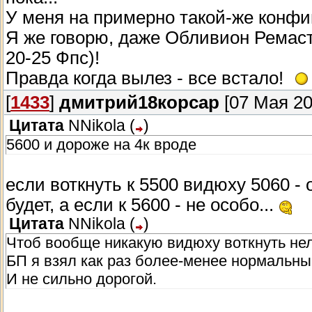
У меня на примерно такой-же конфиг
Я же говорю, даже Обливион Ремаст
20-25 Фпс)!
Правда когда вылез - все встало!
[
1433
]
дмитрий18корсар
[07 Мая 20
Цитата
NNikola
(
)
5600 и дороже на 4к вроде
если воткнуть к 5500 видюху 5060 -
будет, а если к 5600 - не особо...
Цитата
NNikola
(
)
Чтоб вообще никакую видюху воткнуть нел
БП я взял как раз более-менее нормальны
И не сильно дорогой.