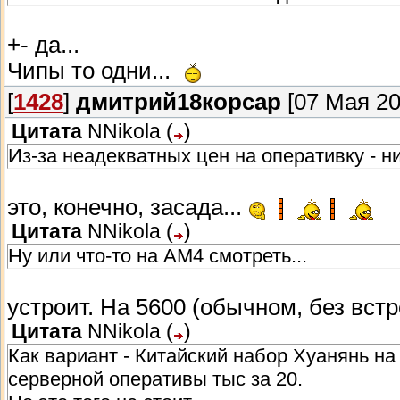
+- да...
Чипы то одни...
[
1428
]
дмитрий18корсар
[07 Мая 20
Цитата
NNikola
(
)
Из-за неадекватных цен на оперативку - н
это, конечно, засада...
Цитата
NNikola
(
)
Ну или что-то на АМ4 смотреть...
устроит. На 5600 (обычном, без вст
Цитата
NNikola
(
)
Как вариант - Китайский набор Хуанянь на 
серверной оперативы тыс за 20.