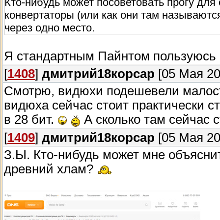
Кто-нибудь может посоветовать прогу для
конвертаторы (или как они там называются
через одно место.
Я стандартным Пайнтом пользуюсь и
[
1408
]
дмитрий18корсар
[05 Мая 20
Смотрю, видюхи подешевели малост
видюха сейчас стоит практически ст
в 28 бит.
А сколько там сейчас с
[
1409
]
дмитрий18корсар
[05 Мая 20
З.Ы. Кто-нибудь может мне объясни
древний хлам?