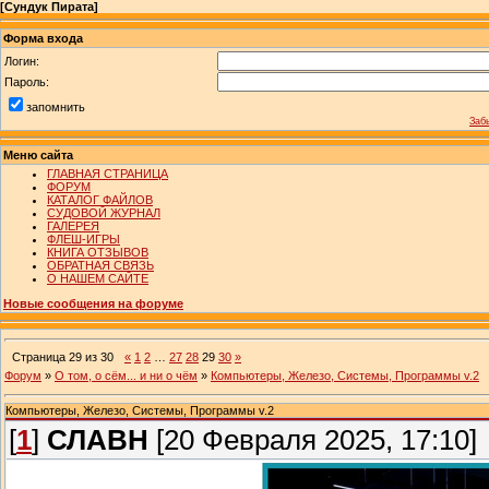
[
Сундук Пирата
]
Форма входа
Логин:
Пароль:
запомнить
Заб
Меню сайта
ГЛАВНАЯ СТРАНИЦА
ФОРУМ
КАТАЛОГ ФАЙЛОВ
СУДОВОЙ ЖУРНАЛ
ГАЛЕРЕЯ
ФЛЕШ-ИГРЫ
КНИГА ОТЗЫВОВ
ОБРАТНАЯ СВЯЗЬ
О НАШЕМ САЙТЕ
Новые сообщения на форуме
Страница
29
из
30
«
1
2
…
27
28
29
30
»
Форум
»
О том, о сём... и ни о чём
»
Компьютеры, Железо, Системы, Программы v.2
Компьютеры, Железо, Системы, Программы v.2
[
1
]
СЛАВН
[20 Февраля 2025, 17:10]