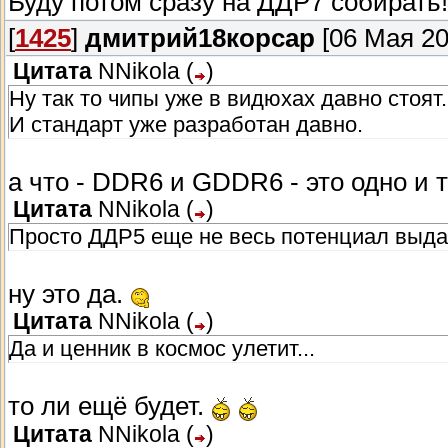
Буду потом сразу на ДДР7 собирать
[
1425
]
дмитрий18корсар
[06 Мая 20
Цитата
NNikola
(
)
Ну так то чипы уже в видюхах давно стоят.
И стандарт уже разработан давно.
а что - DDR6 и GDDR6 - это одно и 
Цитата
NNikola
(
)
Просто ДДР5 еще не весь потенциал выдал
ну это да.
Цитата
NNikola
(
)
Да и ценник в космос улетит...
то ли ещё будет.
Цитата
NNikola
(
)