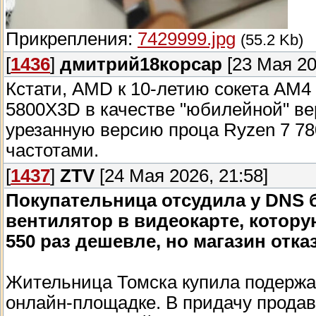
Прикрепления:
7429999.jpg
(55.2 Kb)
[
1436
]
дмитрий18корсар
[23 Мая 20
Кстати, AMD к 10-летию сокета АМ4
5800X3D в качестве "юбилейной" в
урезанную версию проца Ryzen 7 7
частотами.
[
1437
]
ZTV
[24 Мая 2026, 21:58]
Покупательница отсудила у DNS 
вентилятор в видеокарте, котору
550 раз дешевле, но магазин отка
Жительница Томска купила подержа
онлайн-площадке. В придачу прода