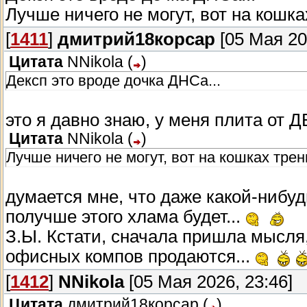
Лучше ничего не могут, вот на кошка
[
1411
]
дмитрий18корсар
[05 Мая 20
Цитата
NNikola
(
)
Дексп это вроде дочка ДНСа...
это я давно знаю, у меня плита от 
Цитата
NNikola
(
)
Лучше ничего не могут, вот на кошках трен
думается мне, что даже какой-нибуд
получше этого хлама будет...
З.Ы. Кстати, сначала пришла мысля
офисных компов продаются...
[
1412
]
NNikola
[05 Мая 2026, 23:46]
Цитата
дмитрий18корсар
(
)