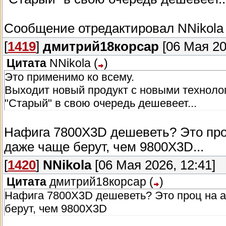
Сообщение отредактировал
NNikola
[
1419
]
дмитрий18корсар
[06 Мая 20
Цитата
NNikola
(
)
Это применимо ко всему.
Выходит новый продукт с новыми техноло
"Старый" в свою очередь дешевеет...
Нафига 7800X3D дешеветь? Это проц
даже чаще берут, чем 9800X3D...
[
1420
]
NNikola
[06 Мая 2026, 12:41]
Цитата
дмитрий18корсар
(
)
Нафига 7800X3D дешеветь? Это проц на ак
берут, чем 9800X3D