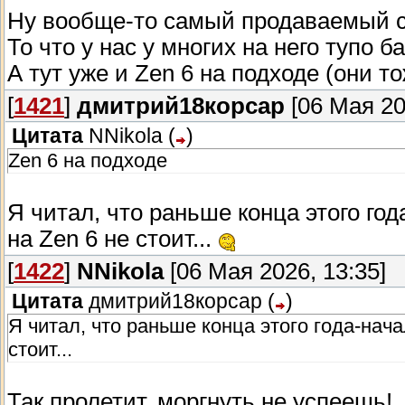
Ну вообще-то самый продаваемый се
То что у нас у многих на него тупо ба
А тут уже и Zen 6 на подходе (они то
[
1421
]
дмитрий18корсар
[06 Мая 20
Цитата
NNikola
(
)
Zen 6 на подходе
Я читал, что раньше конца этого го
на Zen 6 не стоит...
[
1422
]
NNikola
[06 Мая 2026, 13:35]
Цитата
дмитрий18корсар
(
)
Я читал, что раньше конца этого года-нач
стоит...
Так пролетит, моргнуть не успеешь!