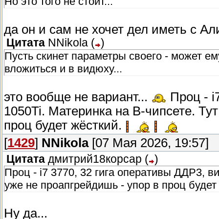
Но это того не стоит...
да он и сам не хочет дел иметь с А
Цитата
NNikola
(
)
Пусть скинет параметры своего - может ем
вложиться и в видюху...
это вообще не вариант...
Проц - i
1050Ti. Материнка на B-чипсете. Тут
проц будет жёсткий.
[
1429
]
NNikola
[07 Мая 2026, 19:57]
Цитата
дмитрий18корсар
(
)
Проц - i7 3770, 32 гига оперативы ДДР3, в
уже не проапгрейдишь - упор в проц будет
Ну да...