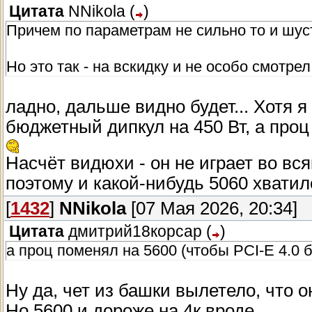
Цитата
NNikola
(
)
Причем по параметрам не сильно то и шуст
Но это так - на вскидку и не особо смотрел.
ладно, дальше видно будет... Хотя я
бюджетный дипкул на 450 Вт, а проц 
Насчёт видюхи - он не играет во вс
поэтому и какой-нибудь 5060 хватил
[
1432
]
NNikola
[07 Мая 2026, 20:34]
Цитата
дмитрий18корсар
(
)
а проц поменял на 5600 (чтобы PCI-E 4.0 б
Ну да, чет из башки вылетело, что о
Но 5600 и дороже на 4к вроде