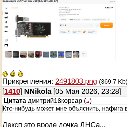
Прикрепления:
2491803.png
(369.7 Kb
[
1410
]
NNikola
[05 Мая 2026, 23:28]
Цитата
дмитрий18корсар
(
)
Кто-нибудь может мне объяснить, нафига 
Дексп это вроде дочка ДНСа...