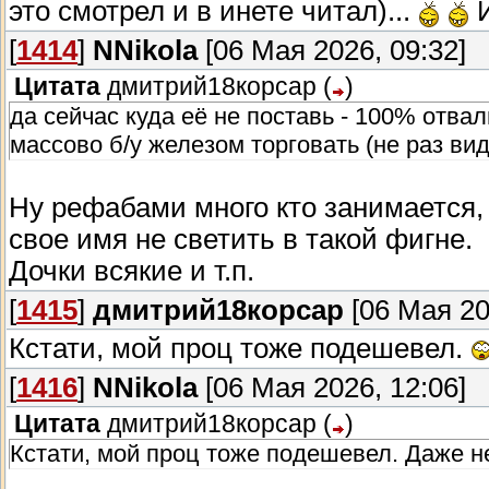
это смотрел и в инете читал)...
И
[
1414
]
NNikola
[06 Мая 2026, 09:32]
Цитата
дмитрий18корсар
(
)
да сейчас куда её не поставь - 100% отва
массово б/у железом торговать (не раз вид
Ну рефабами много кто занимается
свое имя не светить в такой фигне.
Дочки всякие и т.п.
[
1415
]
дмитрий18корсар
[06 Мая 20
Кстати, мой проц тоже подешевел.
[
1416
]
NNikola
[06 Мая 2026, 12:06]
Цитата
дмитрий18корсар
(
)
Кстати, мой проц тоже подешевел. Даже не