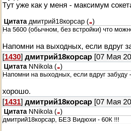
Тут уже как у меня - максимум сокета
Цитата
дмитрий18корсар
(
)
На 5600 (обычном, без встройки) что можн
Напомни на выходных, если вдруг за
[
1430
]
дмитрий18корсар
[07 Мая 20
Цитата
NNikola
(
)
Напомни на выходных, если вдруг забуду -
хорошо.
[
1431
]
дмитрий18корсар
[07 Мая 20
Цитата
NNikola
(
)
дмитрий18корсар, БЕЗ Видюхи - 60К !!!