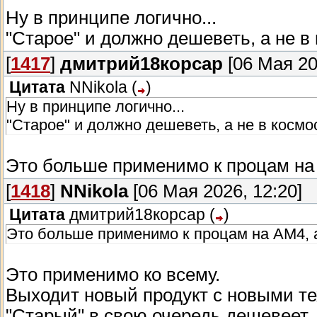
Ну в принципе логично...
"Старое" и должно дешеветь, а не в 
[
1417
]
дмитрий18корсар
[06 Мая 20
Цитата
NNikola
(
)
Ну в принципе логично...
"Старое" и должно дешеветь, а не в космос
Это больше применимо к процам на 
[
1418
]
NNikola
[06 Мая 2026, 12:20]
Цитата
дмитрий18корсар
(
)
Это больше применимо к процам на АМ4, а
Это применимо ко всему.
Выходит новый продукт с новыми т
"Старый" в свою очередь дешевеет..