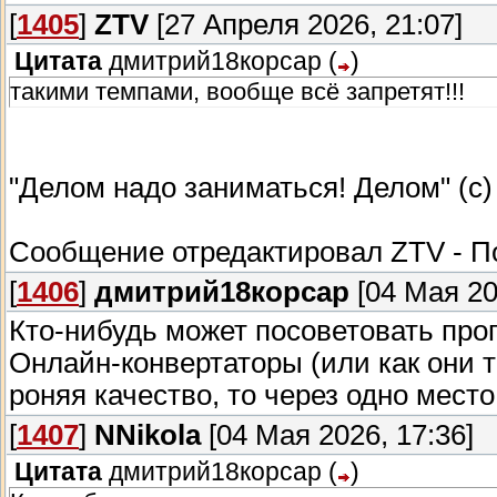
[
1405
]
ZTV
[27 Апреля 2026, 21:07]
Цитата
дмитрий18корсар
(
)
такими темпами, вообще всё запретят!!!
"Делом надо заниматься! Делом" (с)
Сообщение отредактировал
ZTV
-
П
[
1406
]
дмитрий18корсар
[04 Мая 20
Кто-нибудь может посоветовать прог
Онлайн-конвертаторы (или как они 
роняя качество, то через одно место
[
1407
]
NNikola
[04 Мая 2026, 17:36]
Цитата
дмитрий18корсар
(
)