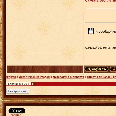
Скачать бесплатн
К сообщению
Самурай без меча - это
Форум
»
Исторический Раздел
»
Литература о пиратах
»
Пираты-призраки (
Страница
1
из
1
1
Нравится