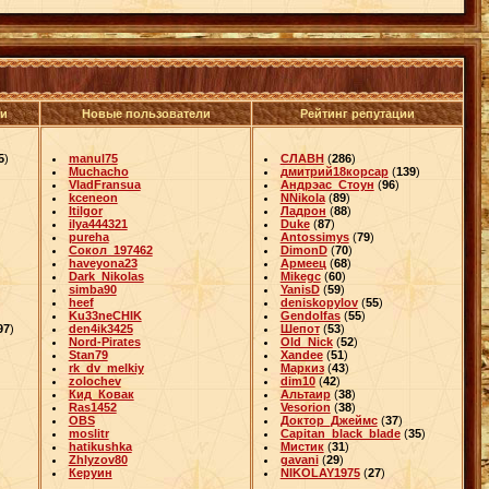
ли
Новые пользователи
Рейтинг репутации
5
)
manul75
СЛАВН
(
286
)
Muchacho
дмитрий18корсар
(
139
)
VladFransua
Андрэас_Стоун
(
96
)
kceneon
NNikola
(
89
)
Itilgor
Ладрон
(
88
)
ilya444321
Duke
(
87
)
pureha
Antossimys
(
79
)
Сокол_197462
DimonD
(
70
)
haveyona23
Армеец
(
68
)
Dark_Nikolas
Mikegc
(
60
)
simba90
YanisD
(
59
)
heef
deniskopylov
(
55
)
Ku33neCHIK
Gendolfas
(
55
)
97
)
den4ik3425
Шепот
(
53
)
Nord-Pirates
Old_Nick
(
52
)
Stan79
Xandee
(
51
)
rk_dv_melkiy
Маркиз
(
43
)
zolochev
dim10
(
42
)
Кид_Ковак
Альтаир
(
38
)
Ras1452
Vesorion
(
38
)
OBS
Доктор_Джеймс
(
37
)
moslitr
Capitan_black_blade
(
35
)
hatikushka
Мистик
(
31
)
Zhlyzov80
gavani
(
29
)
Керуин
NIKOLAY1975
(
27
)