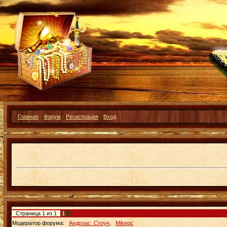
Главная
·
Форум
·
Регистрация
·
Вход
Страница
1
из
1
1
Модератор форума:
Андрэас_Стоун
,
Mikegc