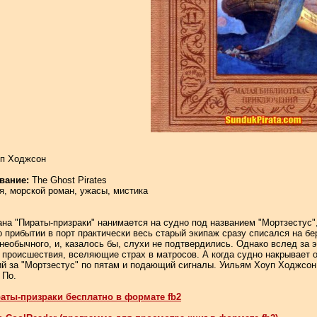
п Ходжсон
вание:
The Ghost Pirates
, морской роман, ужасы, мистика
на "Пираты-призраки" нанимается на судно под названием "Мортзестус",
о прибытии в порт практически весь старый экипаж сразу списался на бер
 необычного, и, казалось бы, слухи не подтвердились. Однако вслед за
 происшествия, вселяющие страх в матросов. А когда судно накрывает о
й за "Мортзестус" по пятам и подающий сигналы. Уильям Хоуп Ходжсон
 По.
раты-призраки бесплатно в формате fb2