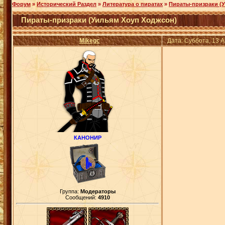
Форум
»
Исторический Раздел
»
Литература о пиратах
»
Пираты-призраки (
Пираты-призраки (Уильям Хоуп Ходжсон)
Mikegc
Дата: Суббота, 13 
КАНОНИР
Группа:
Модераторы
Сообщений:
4910