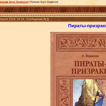
Уильям Хоуп Ходжсон)
(Уильям Хоуп Ходжсон)
Апреля 2019, 16:19 · Сообщение №
1
Пираты-призрак