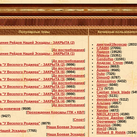
Популярные темы
Активные пользовате
ение Рейдов Нашей Эскадры - ЗАКРЫТА (2)
дмитрий18корсар
(
2831
СЛАВН
(
27055
)
[
До востребования
]
Ладрон
(
19526
)
ение Рейдов Нашей Эскадры - ЗАКРЫТА (1)
NNikola
(
15351
)
Gendolfas
(
11591
)
[
До востребования
]
Андрэас_Стоун
(
9568
)
а "У Веселого Роджера" - ЗАКРЫТА (2)
(
9996
)
Маркиз
(
8653
)
[
До востребования
]
Армеец
(
8565
)
а "У Веселого Роджера" - ЗАКРЫТА (6)
(
9994
)
Duke
(
7325
)
[
До востребования
]
DimonD
(
6787
)
а "У Веселого Роджера" - ЗАКРЫТА (3)
(
9994
)
Antossimys
(
6432
)
[
До востребования
]
Шепот
(
6040
)
а "У Веселого Роджера" - ЗАКРЫТА (1)
(
9993
)
ZTV
(
5710
)
[
До востребования
]
Capitan_black_blade
(
54
а "У Веселого Роджера" - ЗАКРЫТА (5)
(
9990
)
YanisD
(
5131
)
[
До востребования
]
deniskopylov
(
5112
)
а "У Веселого Роджера" - ЗАКРЫТА (4)
(
9979
)
Альтаир
(
4957
)
[
До востребования
]
Mikegc
(
4910
)
ы новичков
(
9508
)
Xandee
(
4872
)
[
Прохождение Корсары ГПК + КВЛ
]
NIKOLAY1975
(
4180
)
(
9427
)
Доктор_Джеймс
(
3882
)
[
Спорт
]
Орочимару
(
3808
)
а "У Веселого Роджера"
(
8879
)
Vesorion
(
3596
)
[
Наша Боевая Эскадра
]
dim10
(
3513
)
Нашей Эскадры
(
7765
)
Richard_B_Riddik
(
3154
)
[
Наша Боевая Эскадра
]