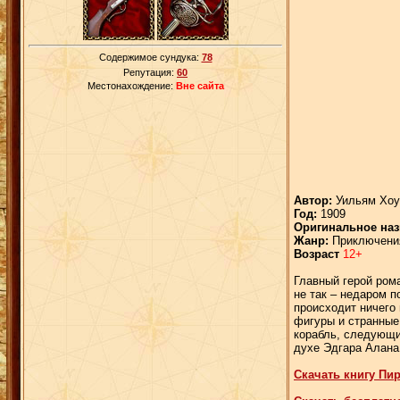
Содержимое сундука:
78
Репутация:
60
Местонахождение:
Вне сайта
Автор:
Уильям Хоу
Год:
1909
Оригинальное наз
Жанр:
Приключения
Возраст
12+
Главный герой рома
не так – недаром п
происходит ничего
фигуры и странные
корабль, следующи
духе Эдгара Алана
Скачать книгу Пи