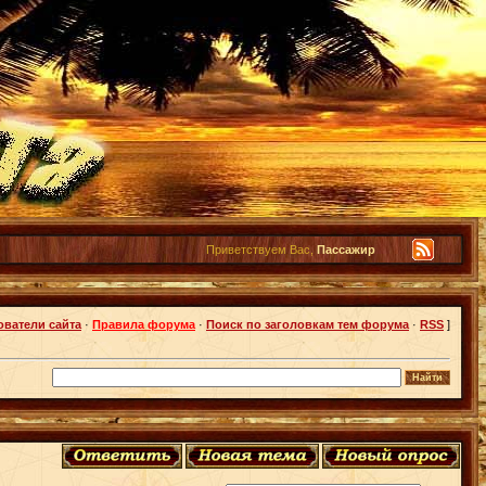
Приветствуем Вас,
Пассажир
ователи сайта
·
Правила форума
·
Поиск по заголовкам тем форума
·
RSS
]