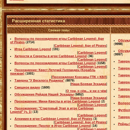
Расширенная статистика
Свежие темы
Вопросы по прохождению игры Caribbean Legend: Age
Обсужд
of Pirates
(
2714
)
(
9998
)
[
Caribbean Legend: Age of Pirates
]
Игра Caribbean Legend
(
191
)
Обсужд
[
Caribbean Legend
]
(
9997
)
Хитрости и Секреты в игре Caribbean Legend
(
36
)
[
Caribbean Legend
]
Таверн
Вопросы по прохождению игры Caribbean Legend
(
1158
)
[
Caribbean Legend
]
Таверн
Прохождение: Квест Летучий Голландец (Корабль
призрак)
(
1001
)
Таверн
[
Прохождение Корсары ГПК + КВЛ
]
Таверна "У Веселого Роджера"
(
8879
)
Таверн
[
Наша Боевая Эскадра
]
Смешное видео
(
1600
)
Таверн
[
О том, о сём... и ни о чём
]
Обсуждение Рейдов Нашей Эскадры
(
5852
)
Таверн
[
Наша Боевая Эскадра
]
Прохождение: Мини-Квесты в игре Caribbean Legend
(
2
)
Вопрос
[
Caribbean Legend
]
Прохождение: "Стартовый Этап в игре Caribbean
Футбoл
Legend" (ч. 1)
(
13
)
[
Caribbean Legend
]
Таверн
Алхимия в игре Caribbean Legend: Age of Pirates
(
3
)
[
Caribbean Legend: Age of Pirates
]
Рейды 
Прохождение: Пролог в Игре Caribbean Legend
(
14
)
[
Caribbean Legend
]