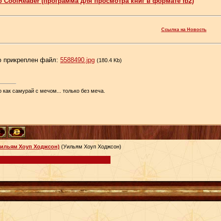
о СооlRеаdеr (программа для просмотра книг в формате fb2)
Ссылка на Новость
 прикреплен файл:
5588490.jpg
(180.4 Kb)
 как самурай с мечом... только без меча.
Уильям Хоуп Ходжсон)
(Уильям Хоуп Ходжсон)