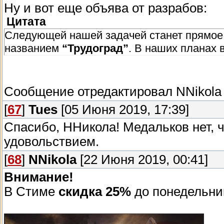
Ну и вот еще объява от разрабов:
- Новое огнестрельное и холодное оружие;
- Новая глобальная карта “Метро”;
Цитата
- Новые природные препятствия, пылевая 
Следующей нашей задачей станет прямое
- Новые расширенные анимации;
названием
“Трудоград”
. В наших планах 
- Новые рисунки для загрузочных экранов;
- Новые звуковые эффекты и музыка;
- Предметы могут использоваться из слото
Сообщение отредактировал
NNikola
- При определённых условиях можно пооб
[
67
]
Tues
[05 Июня 2019, 17:39]
- Оглушение работает на врагах которые 
- И множество других улучшений игрового
Спасибо, ННикола! Медальков нет, ч
- А также, разумеется, исправление всех 
удовольствием.
[
68
]
NNikola
[22 Июня 2019, 00:41]
Внимание!
В Стиме
скидка 25%
до понедельни