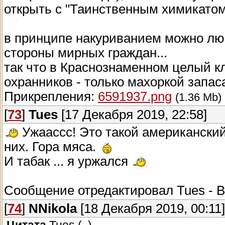
открыть с "Таинственным химикатом
в принципе накуриванием можно люб
стороны мирных граждан...
так что в Краснознаменном целый к
охранников - только махоркой запас
Прикрепления:
6591937.png
(1.36 Mb)
[
73
]
Tues
[17 Декабря 2019, 22:58]
Ужаассс! Это такой американский
них. Гора мяса.
И табак ... я уржался
Сообщение отредактировал
Tues
-
В
[
74
]
NNikola
[18 Декабря 2019, 00:11]