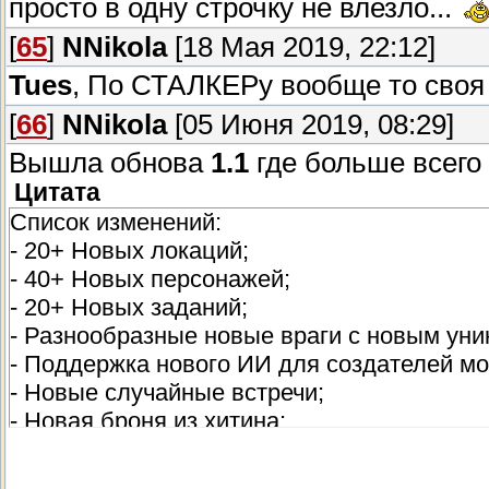
просто в одну строчку не влезло...
[
65
]
NNikola
[18 Мая 2019, 22:12]
Tues
, По СТАЛКЕРу вообще то своя 
[
66
]
NNikola
[05 Июня 2019, 08:29]
Вышла обнова
1.1
где больше всег
Цитата
Список изменений:
- 20+ Новых локаций;
- 40+ Новых персонажей;
- 20+ Новых заданий;
- Разнообразные новые враги с новым ун
- Поддержка нового ИИ для создателей м
- Новые случайные встречи;
- Новая броня из хитина;
- Новая боевая броня и шлем “Ёж”;
- Метательное оружие - как самодельное т