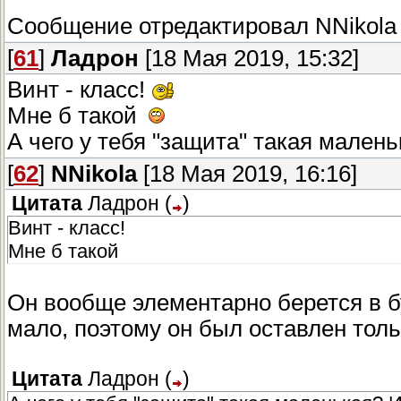
Сообщение отредактировал
NNikola
[
61
]
Ладрон
[18 Мая 2019, 15:32]
Винт - класс!
Мне б такой
А чего у тебя "защита" такая мале
[
62
]
NNikola
[18 Мая 2019, 16:16]
Цитата
Ладрон
(
)
Винт - класс!
Мне б такой
Он вообще элементарно берется в бу
мало, поэтому он был оставлен толь
Цитата
Ладрон
(
)