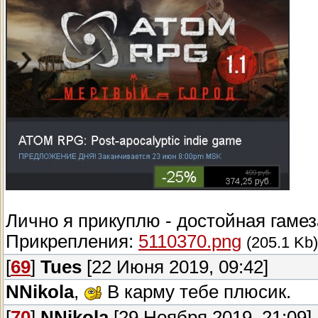
Лично я прикуплю - достойная гамез
Прикрепления:
5110370.png
(205.1 Kb)
[
69
]
Tues
[22 Июня 2019, 09:42]
NNikola
,
В карму тебе плюсик.
[
70
]
NNikola
[29 Ноября 2019, 21:09]