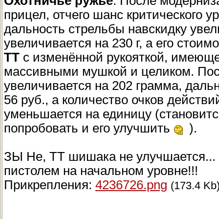
Охотничье ружье
. После модерниз
прицел, отчего шанс критического ур
дальность стрельбы навскидку увели
увеличивается на 230 г, а его стоимо
ТТ
с изменённой рукояткой, имеюще
массивными мушкой и целиком. Пос
увеличивается на 202 грамма, дальн
56 руб., а количество очков действ
уменьшается на единицу (становит
попробовать и его улучшить
).
ЗЫ Не, ТТ шишака не улучшается...
пистолем на начальном уровне!!!
Прикрепления:
4236726.png
(173.4 Kb