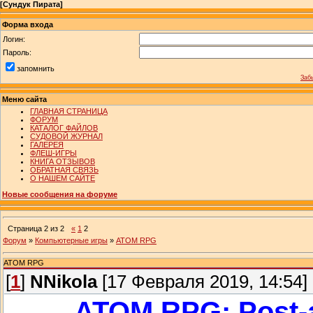
[
Сундук Пирата
]
Форма входа
Логин:
Пароль:
запомнить
Заб
Меню сайта
ГЛАВНАЯ СТРАНИЦА
ФОРУМ
КАТАЛОГ ФАЙЛОВ
СУДОВОЙ ЖУРНАЛ
ГАЛЕРЕЯ
ФЛЕШ-ИГРЫ
КНИГА ОТЗЫВОВ
ОБРАТНАЯ СВЯЗЬ
О НАШЕМ САЙТЕ
Новые сообщения на форуме
Страница
2
из
2
«
1
2
Форум
»
Компьютерные игры
»
ATOM RPG
ATOM RPG
[
1
]
NNikola
[17 Февраля 2019, 14:54]
ATOM RPG: Post-a