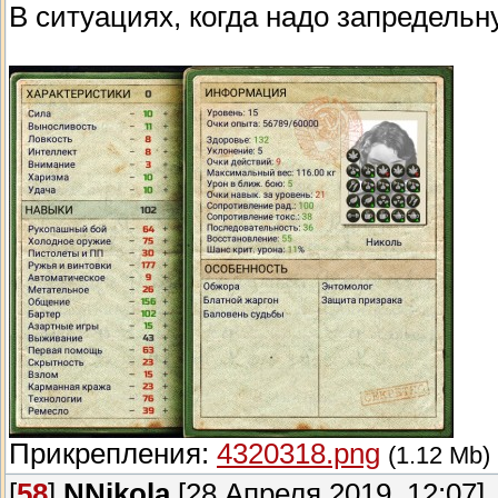
В ситуациях, когда надо запредельн
Прикрепления:
4320318.png
(1.12 Mb)
[
58
]
NNikola
[28 Апреля 2019, 12:07]