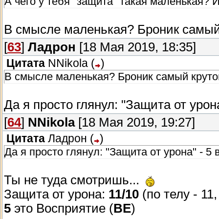
А чего у тебя "защита" такая маленькая? 
В смысле маленькая? Броник самый 
[
63
]
Ладрон
[18 Мая 2019, 18:35]
Цитата
NNikola
(
)
В смысле маленькая? Броник самый крутой,
Да я просто глянул: "Защита от урона
[
64
]
NNikola
[18 Мая 2019, 19:27]
Цитата
Ладрон
(
)
Да я просто глянул: "Защита от урона" - 5 
Ты не туда смотришь...
Защита от урона:
11/10
(по телу - 11,
5
это Восприятие (
ВЕ
)