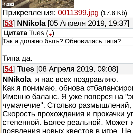
Прикрепления:
0011399.jpg
(17.8 Kb)
[
53
]
NNikola
[05 Апреля 2019, 19:37]
Цитата
Tues
(
)
Так и должно быть? Обновилась типа?
Типа да.
[
54
]
Tues
[08 Апреля 2019, 09:08]
NNikola
, я нас всех поздравляю.
Как я понимаю, обнова отбалансиров
Именно баланс. Я уже поперся на "э
чумачечие". Столько размышлений, 
Скорость прохождения и прокачки уп
степенной. Более реальной. Может и
появления новых квестов в игре. Не 