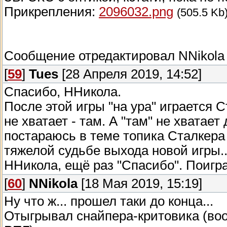
Прикрепления:
2096032.png
(505.5 Kb
Сообщение отредактировал
NNikola
[
59
]
Tues
[28 Апреля 2019, 14:52]
Спасибо, ННикола.
После этой игры "на ура" играется С
не хватает - там. А "там" не хватает
постараюсь в теме топика Сталкера о
тяжелой судьбе выхода новой игры..
ННикола, ещё раз "Спасибо". Поигр
[
60
]
NNikola
[18 Мая 2019, 15:19]
Ну что ж... прошел таки до конца...
Отыгрывал снайпера-критовика (во