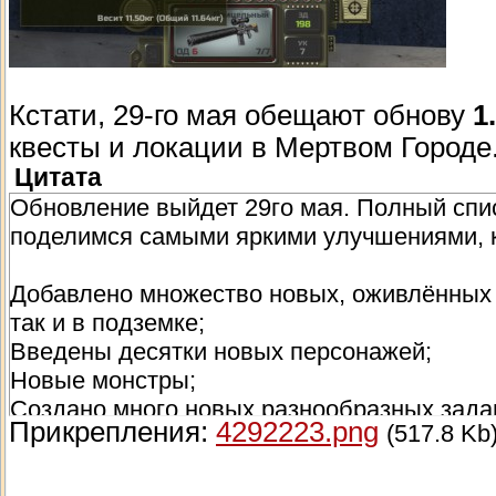
Кстати, 29-го мая обещают обнову
1
квесты и локации в Мертвом Городе.
Цитата
Обновление выйдет 29го мая. Полный спис
поделимся самыми яркими улучшениями, к
Добавлено множество новых, оживлённых л
так и в подземке;
Введены десятки новых персонажей;
Новые монстры;
Создано много новых разнообразных зада
Прикрепления:
4292223.png
(517.8 Kb
Добавлены новые образцы оружия и брони
Улучшены и дополнены анимации, звуки, п