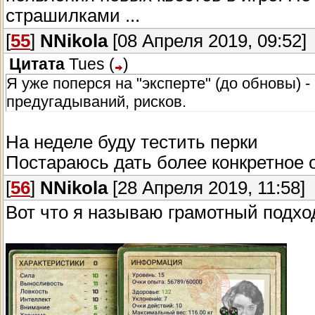
страшилками ...
[
55
]
NNikola
[08 Апреля 2019, 09:52]
Цитата
Tues
(
)
Я уже поперся на "эксперте" (до обновы) 
предугадываний, рисков.
На неделе буду тестить перки
Постараюсь дать более конкретное о
[
56
]
NNikola
[28 Апреля 2019, 11:58]
Вот что я называю грамотный подход