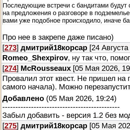
Последующие встречи с бандитами будут 
на предложения о разговоре в подземелье.
вами уже подобное происходило, иначе бан
Про нее в закрепе даже писано)
[
273
]
дмитрий18корсар
[24 Августа 
Romeo_Shexpirov
, ну так что, помо
[
274
]
McRousseaux
[05 Мая 2026, 19
Провалил этот квест. Не пришел на 
самого начала). Можно перезапустит
Добавлено
(05 Мая 2026, 19:24)
---------------------------------------------
Забыл добавить - версия 1.2 без мо
[
275
]
дмитрий18корсар
[05 Мая 202