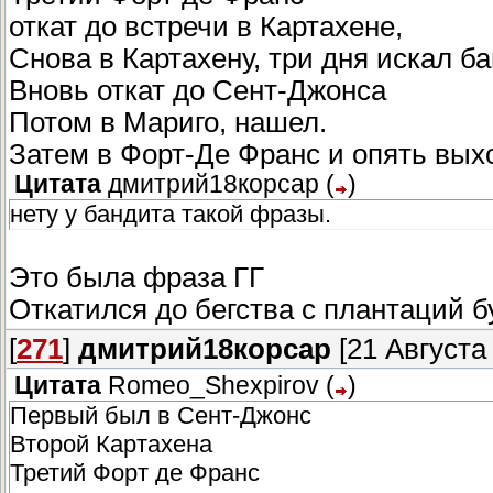
откат до встречи в Картахене,
Снова в Картахену, три дня искал б
Вновь откат до Сент-Джонса
Потом в Мариго, нашел.
Затем в Форт-Де Франс и опять вых
Цитата
дмитрий18корсар
(
)
нету у бандита такой фразы.
Это была фраза ГГ
Откатился до бегства с плантаций б
[
271
]
дмитрий18корсар
[21 Августа 
Цитата
Romeo_Shexpirov
(
)
Первый был в Сент-Джонс
Второй Картахена
Третий Форт де Франс