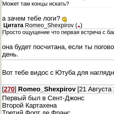
Может там концы искать?
а зачем тебе логи?
Цитата
Romeo_Shexpirov
(
)
Просто ощущение что первая встреча с ба
она будет посчитана, если ты погово
день.
Вот тебе видос с Ютуба для наглядн
[
270
]
Romeo_Shexpirov
[21 Августа 
Первый был в Сент-Джонс
Второй Картахена
Третий Форт де Франс