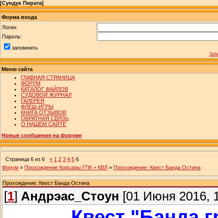
[
Сундук Пирата
]
Форма входа
Логин:
Пароль:
запомнить
Заб
Меню сайта
ГЛАВНАЯ СТРАНИЦА
ФОРУМ
КАТАЛОГ ФАЙЛОВ
СУДОВОЙ ЖУРНАЛ
ГАЛЕРЕЯ
ФЛЕШ-ИГРЫ
КНИГА ОТЗЫВОВ
ОБРАТНАЯ СВЯЗЬ
О НАШЕМ САЙТЕ
Новые сообщения на форуме
Страница
6
из
6
«
1
2
3
4
5
6
Форум
»
Прохождение Корсары ГПК + КВЛ
»
Прохождение: Квест Банда Остина
Прохождение: Квест Банда Остина
[
1
]
Андрэас_Стоун
[01 Июня 2016, 1
Квест "Банда г