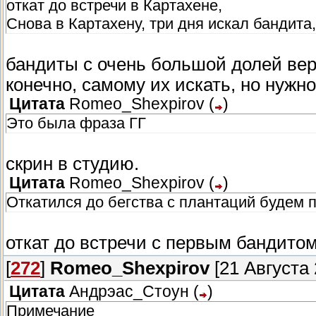
откат до встречи в Картахене,
Снова в Картахену, три дня искал бандита
бандиты с очень большой долей вер
конечно, самому их искать, но нужн
Цитата
Romeo_Shexpirov
(
)
Это была фраза ГГ
скрин в студию.
Цитата
Romeo_Shexpirov
(
)
Откатился до бегства с плантаций будем 
откат до встречи с первым бандитом
[
272
]
Romeo_Shexpirov
[21 Августа 
Цитата
Андрэас_Стоун
(
)
Примечание