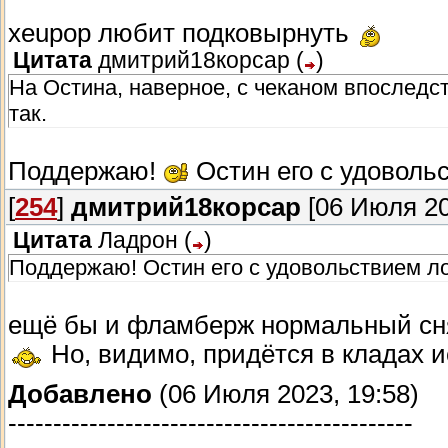
xeupop любит подковырнуть
Цитата
дмитрий18корсар
(
)
На Остина, наверное, с чеканом впоследст
так.
Поддержаю!
Остин его с удоволь
[
254
]
дмитрий18корсар
[06 Июля 20
Цитата
Ладрон
(
)
Поддержаю! Остин его с удовольствием ло
ещё бы и фламберж нормальный сня
Но, видимо, придётся в кладах ис
Добавлено
(06 Июля 2023, 19:58)
---------------------------------------------