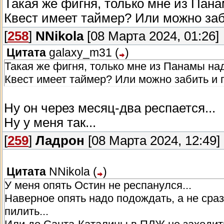
Такая же фигня, только мне из Пан
Квест имеет таймер? Или можно за
[
258
]
NNikola
[08 Марта 2024, 01:26]
Цитата
galaxy_m31
(
)
Такая же фигня, только мне из Панамы на
Квест имеет таймер? Или можно забить и
Ну он через месяц-два респается...
Ну у меня так...
[
259
]
Ладрон
[08 Марта 2024, 12:49]
Цитата
NNikola
(
)
У меня опять Остин не респанулся...
Наверное опять надо подождать, а не сраз
пилить...