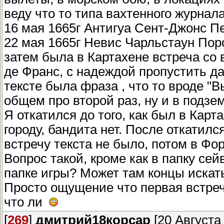
веду что то типа вахтенного журнала
16 мая 1665г Антигуа Сент-Джонс П
22 мая 1665г Невис Чарльстаун Пор
затем была в Картахене встреча со
де Франс, с надеждой пропустить да
тексте была фраза , что то вроде "В
общем про второй раз, ну и в подзе
Я откатился до того, как был в Карт
городу, бандита нет. После откатил
встречу текста не было, потом в Фо
Вопрос такой, кроме как в папку сей
папке игры? Может там концы искат
Просто ощущение что первая встреч
что ли
[
269
]
дмитрий18корсар
[20 Августа 