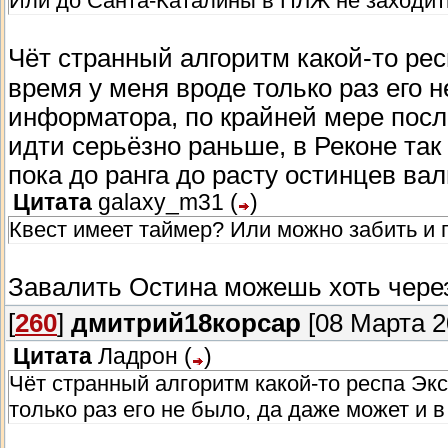
Или до Санта-Каталины в ПЛЖ не заходить
Чёт странный алгоритм какой-то ре
время у меня вроде только раз его 
информатора, по крайней мере после
идти серьёзно раньше, в Реконе так
пока до ранга до расту остинцев в
Цитата
galaxy_m31
(
)
Квест имеет таймер? Или можно забить и
Завалить Остина можешь хоть через
[
260
]
дмитрий18корсар
[08 Марта 2
Цитата
Ладрон
(
)
Чёт странный алгоритм какой-то респа Эк
только раз его не было, да даже может и 