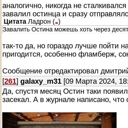
аналогично, никогда не сталкивался
завалил остинца и сразу отправлял
Цитата
Ладрон
(
)
Завалить Остина можешь хоть через десят
так-то да, но гораздо лучше пойти н
пригодится, особенно фламберж, со
Сообщение отредактировал
дмитри
[
261
]
galaxy_m31
[09 Марта 2024, 18
Да, спустя месяц Остин таки появил
засекал. А в журнале написано, что