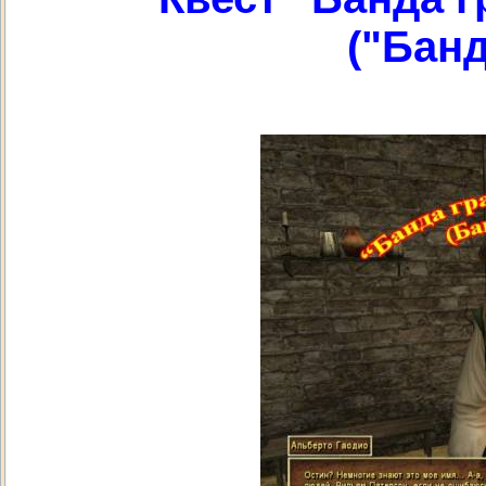
("Банд