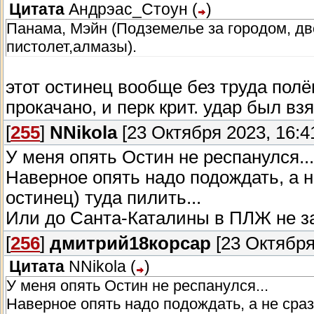
Цитата
Андрэас_Стоун
(
)
Панама, Мэйн (Подземелье за городом, дв
пистолет,алмазы).
этот остинец вообще без труда полё
прокачано, и перк крит. удар был взя
[
255
]
NNikola
[23 Октября 2023, 16:4
У меня опять Остин не респанулся...
Наверное опять надо подождать, а 
остинец) туда пилить...
Или до Санта-Каталины в ПЛЖ не за
[
256
]
дмитрий18корсар
[23 Октября
Цитата
NNikola
(
)
У меня опять Остин не респанулся...
Наверное опять надо подождать, а не сраз