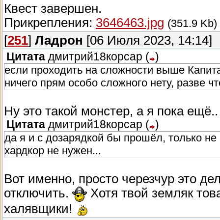
Квест завершен.
Прикрепления:
3646463.jpg
(351.9 Kb)
[
251
]
Ладрон
[06 Июля 2023, 14:14]
Цитата
дмитрий18корсар
(
)
если проходить на сложности выше Капитан
ничего прям особо сложного нету, разве 
Ну это такой монстер, а я пока ещё..
Цитата
дмитрий18корсар
(
)
да я и с дозарядкой бы прошёл, только не
хардкор не нужен...
Вот именно, просто черезчур это дел
отключить.
Хотя твой земляк тов
халявщики!