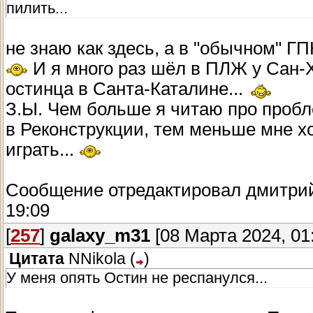
пилить...
не знаю как здесь, а в "обычном" ГП
И я много раз шёл в ПЛЖ у Сан-Х
остинца в Санта-Каталине...
З.Ы. Чем больше я читаю про пробл
в Реконструкции, тем меньше мне х
играть...
Сообщение отредактировал
дмитри
19:09
[
257
]
galaxy_m31
[08 Марта 2024, 01
Цитата
NNikola
(
)
У меня опять Остин не респанулся...