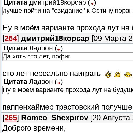
Цитата
дмитрий18корсар
(
)
лучше пойти на "свидание" к Остину поран
Ну в моём варианте прохода лут на
[
264
]
дмитрий18корсар
[09 Марта 2
Цитата
Ладрон
(
)
Да хоть сто лет, пофиг.
сто лет нереально наиграть.
Цитата
Ладрон
(
)
Ну в моём варианте прохода лут на будущ
паппенхаймер трастовский получше в
[
265
]
Romeo_Shexpirov
[20 Августа 
Доброго времени,