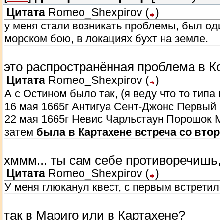
Цитата
Romeo_Shexpirov
(
)
у меня стали возникать проблемы, был од
морском бою, в локациях бухт на земле.
это распространённая проблема в К
Цитата
Romeo_Shexpirov
(
)
А с Остином было так, (я веду что то типа
16 мая 1665г Антигуа Сент-Джонс Первый
22 мая 1665г Невис Чарльстаун Порошок 
затем
была в Картахене встреча со вто
хммм... ты сам себе противоречишь
Цитата
Romeo_Shexpirov
(
)
У меня глюканул квест, с первым встрети
так в Мариго или в Картахене?