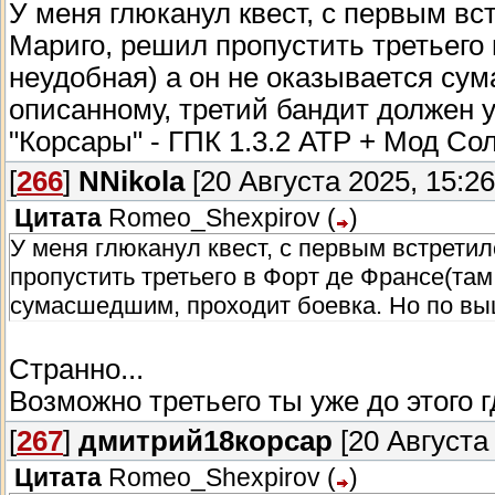
У меня глюканул квест, с первым вс
Мариго, решил пропустить третьего
неудобная) а он не оказывается су
описанному, третий бандит должен 
"Корсары" - ГПК 1.3.2 АТР + Мод Соля
[
266
]
NNikola
[20 Августа 2025, 15:26
Цитата
Romeo_Shexpirov
(
)
У меня глюканул квест, с первым встрети
пропустить третьего в Форт де Франсе(там
сумасшедшим, проходит боевка. Но по вы
Странно...
Возможно третьего ты уже до этого г
[
267
]
дмитрий18корсар
[20 Августа 
Цитата
Romeo_Shexpirov
(
)