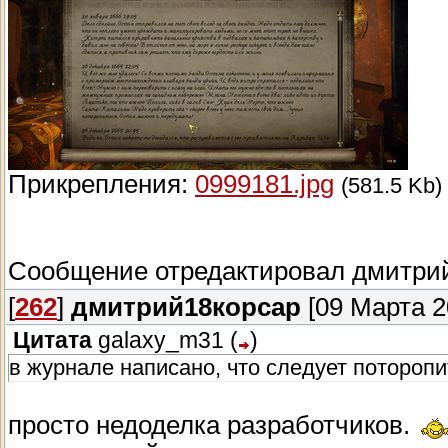
Прикрепления:
0999181.jpg
(581.5 Kb)
Сообщение отредактировал
дмитри
[
262
]
дмитрий18корсар
[09 Марта 2
Цитата
galaxy_m31
(
)
в журнале написано, что следует поторопи
просто недоделка разработчиков.