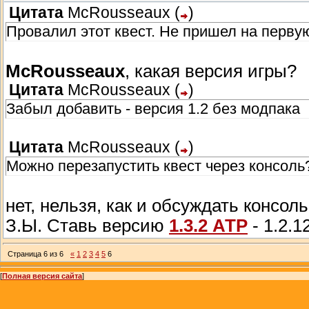
Цитата
McRousseaux
(
)
Провалил этот квест. Не пришел на первую
McRousseaux
, какая версия игры?
Цитата
McRousseaux
(
)
Забыл добавить - версия 1.2 без модпака
Цитата
McRousseaux
(
)
Можно перезапустить квест через консоль
нет, нельзя, как и обсуждать консол
З.Ы. Ставь версию
1.3.2 АТР
- 1.2.1
Страница
6
из
6
«
1
2
3
4
5
6
[
Полная версия сайта
]