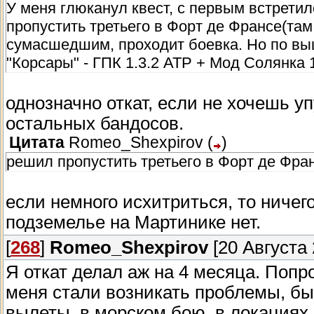
У меня глюканул квест, с первым встрети
пропустить третьего в Форт де Франсе(там
сумасшедшим, проходит боевка. Но по вы
"Корсары" - ГПК 1.3.2 АТР + Мод Солянка 1.
однозначно откат, если не хочешь уп
остальных бандосов.
Цитата
Romeo_Shexpirov
(
)
решил пропустить третьего в Форт де Фра
если немного исхитриться, то ничег
подземелье на Мартинике нет.
[
268
]
Romeo_Shexpirov
[20 Августа 
Я откат делал аж на 4 месяца. Попр
меня стали возникать проблемы, бы
вылеты, в морском бою, в локациях 