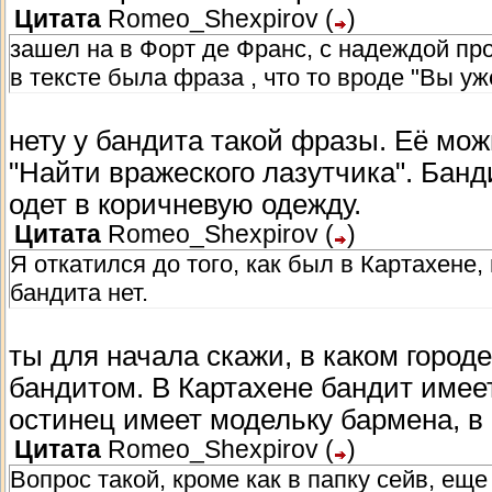
Цитата
Romeo_Shexpirov
(
)
зашел на в Форт де Франс, с надеждой про
в тексте была фраза , что то вроде "Вы у
нету у бандита такой фразы. Её мож
"Найти вражеского лазутчика". Банд
одет в коричневую одежду.
Цитата
Romeo_Shexpirov
(
)
Я откатился до того, как был в Картахене,
бандита нет.
ты для начала скажи, в каком горо
бандитом. В Картахене бандит имее
остинец имеет модельку бармена, в
Цитата
Romeo_Shexpirov
(
)
Вопрос такой, кроме как в папку сейв, еще