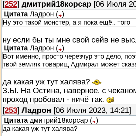
[
252
]
дмитрий18корсар
[06 Июля 20
Цитата
Ладрон
(
)
Ну это такой монстер, а я пока ещё.. того
ну если бы ты мне свой сейв не высл
Цитата
Ладрон
(
)
Вот именно, просто черезчур это дело, поэ
твой земляк товарищ Адмирал может сказа
да какая уж тут халява?
З.Ы. На Остина, наверное, с чекано
проход пробовал - ничё так.
[
253
]
Ладрон
[06 Июля 2023, 14:21]
Цитата
дмитрий18корсар
(
)
да какая уж тут халява?