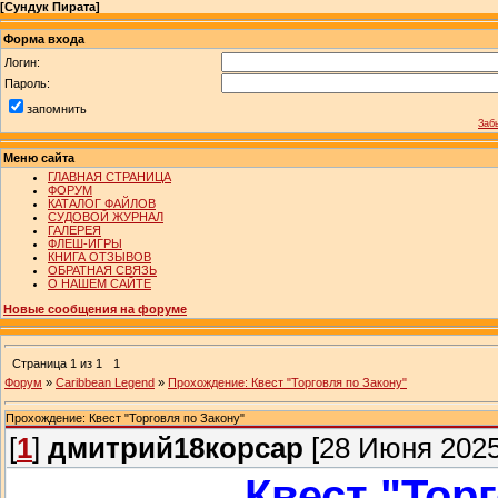
[
Сундук Пирата
]
Форма входа
Логин:
Пароль:
запомнить
Заб
Меню сайта
ГЛАВНАЯ СТРАНИЦА
ФОРУМ
КАТАЛОГ ФАЙЛОВ
СУДОВОЙ ЖУРНАЛ
ГАЛЕРЕЯ
ФЛЕШ-ИГРЫ
КНИГА ОТЗЫВОВ
ОБРАТНАЯ СВЯЗЬ
О НАШЕМ САЙТЕ
Новые сообщения на форуме
Страница
1
из
1
1
Форум
»
Caribbean Legend
»
Прохождение: Квест "Торговля по Закону"
Прохождение: Квест "Торговля по Закону"
[
1
]
дмитрий18корсар
[28 Июня 2025
Квест "Тор