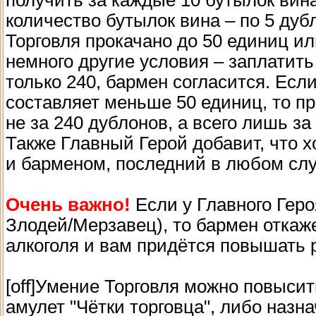
получить за каждые 10 бутылок вина
количество бутылок вина – по 5 дуб
Торговля прокачано до 50 единиц и
немного другие условия – заплатить
только 240, бармен согласится. Есл
составляет меньше 50 единиц, то п
не за 240 дублонов, а всего лишь з
Также Главный Герой добавит, что 
и барменом, последний в любом слу
Очень важно!
Если у Главного Гер
Злодей/Мерзавец), то бармен откаж
алкоголя и вам придётся повышать
[off]Умение Торговля можно повыси
амулет "Чётки торговца", либо назн