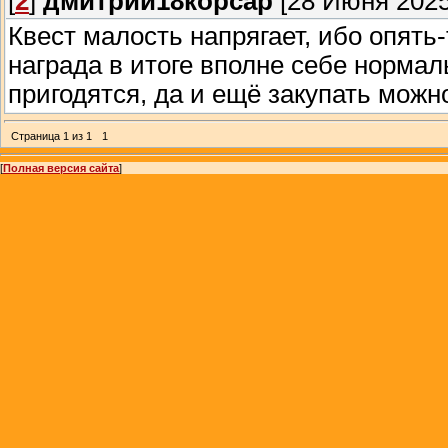
[
2
]
дмитрий18корсар
[28 Июня 2025
Квест малость напрягает, ибо опять
награда в итоге вполне себе норма
пригодятся, да и ещё закупать мож
Страница
1
из
1
1
[
Полная версия сайта
]