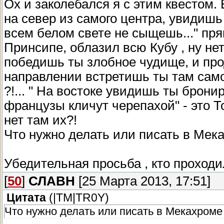
Ох и заколебался я с этим квестом. 
на север из самого центра, увидишь
всем белом свете не сыщешь..." пря
Принсипе, облазил всю Кубу , ну не
победишь ты злобное чудище, и пр
направлении встретишь ты там самого
?!... " На востоке увидишь ты брони
французы кличут черепахой" - это Тор
нет там их?!
Что нужно делать или писать в Мека
Убедительная просьба , кто проходил
[
50
]
СЛАВН
[25 Марта 2013, 17:51]
Цитата
(
|TM|TR0Y
)
Что нужно делать или писать в Мекахроме 