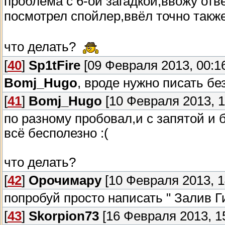
проблема с 6-ой загадкой,ввожу отв
посмотрел спойлер,ввёл точно такж
что делать?
[
40
]
Sp1tFire
[09 Февраля 2013, 00:1
Bomj_Hugo
, вроде нужно писать бе
[
41
]
Bomj_Hugo
[10 Февраля 2013, 1
по разному пробовал,и с запятой и 
всё бесполезно :(
что делать?
[
42
]
Орочимару
[10 Февраля 2013, 1
попробуй просто написать " Залив Г
[
43
]
Skorpion73
[16 Февраля 2013, 15