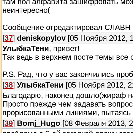
там пол алфавита зашифровать можн
неинтересно(
Сообщение отредактировал
СЛАВН
[
37
]
deniskopylov
[05 Ноября 2012, 1
УлыбкаТени
, привет!
Так ведь в верхнем посте темы все 
P.S. Рад, что у вас закончились пр
[
38
]
УлыбкаТени
[05 Ноября 2012, 2
Благодарю, наконец дошло(жираф на
Просто прежде чем задавать вопрос
прорисованными линиями, пытаясь 
[
39
]
Bomj_Hugo
[08 Февраля 2013, 2