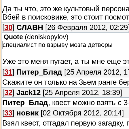
Да ты что, это же культовый персон
Вбей в поисковике, это стоит посмо
[
30
]
СЛАВН
[26 Февраля 2012, 02:29
Quote
(
deniskopylov
)
специалист по взрыву мозга детворы
Уже это меня пугает, а ты мне еще 
[
31
]
Питер_Блад
[25 Апреля 2012, 1
Скажите он только на 3ьем ранге б
[
32
]
Jack12
[25 Апреля 2012, 18:39]
Питер_Блад
, квест можно взять с 3
[
33
]
новик
[02 Октября 2012, 20:14]
Взял квест, отгадал первую загадку,