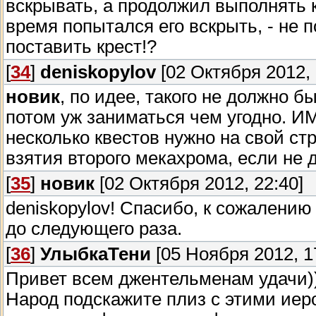
вскрывать, а продолжил выполнять 
время попытался его вскрыть, - не 
поставить крест!?
[
34
]
deniskopylov
[02 Октября 2012, 
новик
, по идее, такого не должно б
потом уж заниматься чем угодно. И
несколько квестов нужно на свой ст
взятия второго мекахрома, если не 
[
35
]
новик
[02 Октября 2012, 22:40]
deniskopylov! Спасибо, к сожалени
до следующего раза.
[
36
]
УлыбкаТени
[05 Ноября 2012, 1
Привет всем джентельменам удачи)
Народ подскажите плиз с этими иер