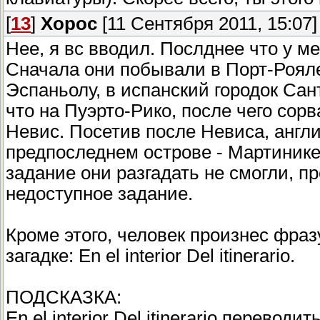
[
13
]
Xopoc
[11 Сентября 2011, 15:07]
Нее, я вс вводил. Послднее что у м
Сначала они побывали в Порт-Рояле
Эспаньолу, в испанский городок Са
что на Пуэрто-Рико, после чего сор
Невис. Посетив после Невиса, англ
предпоследнем острове - Мартинике
задание они разгадать не смогли, п
недоступное задание.
Кроме этого, человек произнес фразу
загадке: En el interior Del itinerario.
ПОДСКАЗКА:
En el interior Del itinerario перевод