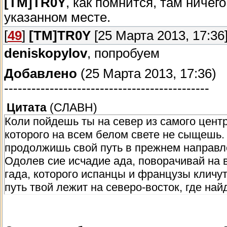
[TM]TR0Y
, как помнится, там ничег
указанном месте.
[
49
]
[TM]TR0Y
[25 Марта 2013, 17:36
deniskopylov
, попробуем
Добавлено
(25 Марта 2013, 17:36)
---------------------------------------------
Цитата
(
СЛАВН
)
Коли пойдешь ты на север из самого цент
которого на всем белом свете не сыщешь.
продолжишь свой путь в прежнем направле
Одолев сие исчадие ада, поворачивай на 
гада, которого испанцы и французы кличут
путь твой лежит на северо-восток, где най