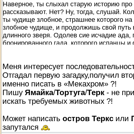
Наверное, ты слыхал старую историю про
рассказывают. Нет? Ну, тогда, слушай. Ко
ты чудище злобное, страшнее которого н
злобное чудище, и продолжишь свой путь 
длинного зверя. Одолев сие исчадие ада, 
бронированного гада, которого испанцы и
монстра, то путь твой лежит на северо-вос
Меня интересует последовательност
Отгадал первую загадку,получил втор
именно писать в «Мекахром» ?!
Пишу
Ямайка
/
Тортуга
/
Терк
- не при
искать требуемых животных ?!
Может написать
остров Теркс
или
запутался