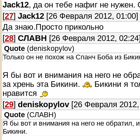
Jack12
, да он тебе нафиг не нужен
[
27
]
Jack12
[26 Февраля 2012, 01:00]
Да знаю.Просто прикольно
[
28
]
СЛАВН
[26 Февраля 2012, 02:24
Quote
(
deniskopylov
)
Только он не похож на Спанч Боба из Бики
Я бы вот и внимания на него не обра
за хрень эта Бикини.
Бикини я тол
нравится
[
29
]
deniskopylov
[26 Февраля 2012, 
Quote
(
СЛАВН
)
Я бы вот и внимания на него не обратил, и
Бикини.