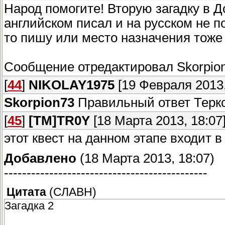
Народ помогите! Вторую загадку в Д
английском писал и на русском не
то пишу или место назначения тоже
Сообщение отредактировал
Skorpio
[
44
]
NIKOLAY1975
[19 Февраля 2013,
Skоrрiоn73
Правильный ответ Теркс
[
45
]
[TM]TR0Y
[18 Марта 2013, 18:07
этот квест на данном этапе входит в
Добавлено
(18 Марта 2013, 18:07)
---------------------------------------------
Цитата
(
СЛАВН
)
Загадка 2