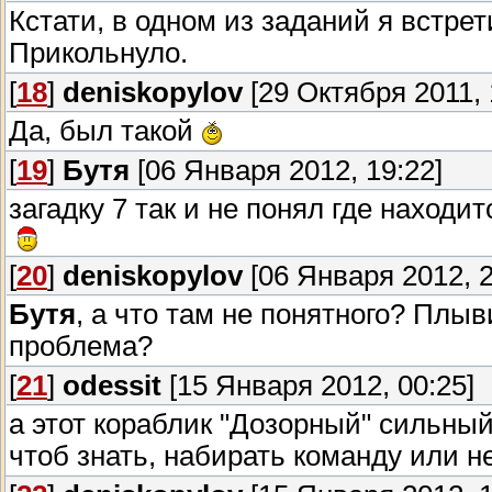
Кстати, в одном из заданий я встрет
Прикольнуло.
[
18
]
deniskopylov
[29 Октября 2011, 
Да, был такой
[
19
]
Бутя
[06 Января 2012, 19:22]
загадку 7 так и не понял где находит
[
20
]
deniskopylov
[06 Января 2012, 2
Бутя
, а что там не понятного? Плы
проблема?
[
21
]
odessit
[15 Января 2012, 00:25]
а этот кораблик "Дозорный" сильный
чтоб знать, набирать команду или н