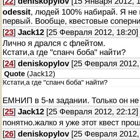
[
22
]
deniskopylov
[15 Января 2012, 1
odessit
, людей 100% набирай. Я не 
первый. Вообще, квестовые соперник
[
23
]
Jack12
[25 Февраля 2012, 18:20]
Лично я дрался с флейтом.
Кстати,а где "спанч боба" найти?
[
24
]
deniskopylov
[25 Февраля 2012, 
Quote
(
Jack12
)
Кстати,а где "спанч боба" найти?
ЕМНИП в 5-м задании. Только он не
[
25
]
Jack12
[25 Февраля 2012, 22:12]
понятно.жалко я уже этот квест прош
[
26
]
deniskopylov
[25 Февраля 2012, 