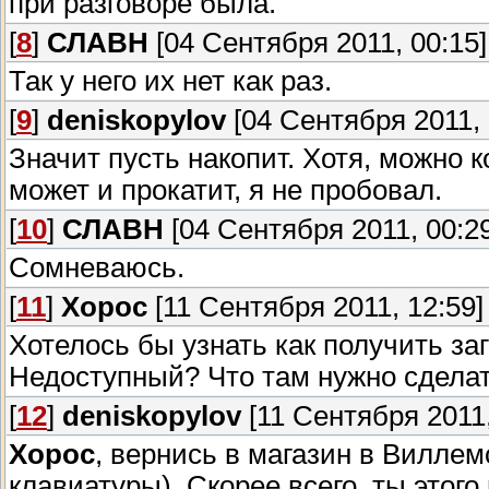
при разговоре была.
[
8
]
СЛАВН
[04 Сентября 2011, 00:15]
Так у него их нет как раз.
[
9
]
deniskopylov
[04 Сентября 2011, 
Значит пусть накопит. Хотя, можно к
может и прокатит, я не пробовал.
[
10
]
СЛАВН
[04 Сентября 2011, 00:29
Сомневаюсь.
[
11
]
Xopoc
[11 Сентября 2011, 12:59]
Хотелось бы узнать как получить за
Недоступный? Что там нужно сдела
[
12
]
deniskopylov
[11 Сентября 2011,
Xopoc
, вернись в магазин в Виллем
клавиатуры). Скорее всего, ты этого