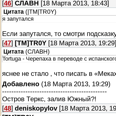
[
46
]
СЛАВН
[18 Марта 2013, 18:43]
Цитата
(
|TM|TR0Y
)
я запутался
Если запутался, то смотри подсказку
[
47
]
[TM]TR0Y
[18 Марта 2013, 19:29
Цитата
(
СЛАВН
)
Tortuga - Черепаха в переводе с испанско
яснее не стало , что писать в «Мека
Добавлено
(18 Марта 2013, 19:29)
---------------------------------------------
Остров Теркс, залив Южный?!
[
48
]
deniskopylov
[18 Марта 2013, 19