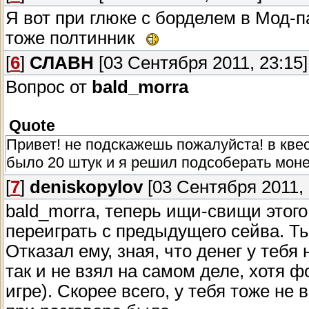
Я вот при глюке с борделем в Мод-па
тоже полтинник
[
6
]
СЛАВН
[03 Сентября 2011, 23:15]
Вопрос от
bald_morra
Quote
Привет! не подскажешь пожалуйста! в квес
было 20 штук и я решил подсоберать монет
[
7
]
deniskopylov
[03 Сентября 2011, 
bald_morra, теперь ищи-свищи этог
переиграть с предыдущего сейва. Ты
Отказал ему, зная, что денег у тебя 
так и не взял на самом деле, хотя 
игре). Скорее всего, у тебя тоже не 