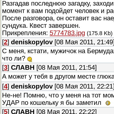
Разгадав последнюю загадку, заходит
момент к вам подойдет человек и р
После разговора, он оставит вас 
сундука. Квест завершен.
Прикрепления:
5774783.jpg
(175.8 Kb)
[
2
]
deniskopylov
[08 Мая 2011, 21:49
С меня, кстати, мужичок на Бермудах
что ли?
[
3
]
СЛАВН
[08 Мая 2011, 21:54]
А может у тебя в другом месте глюк
[
4
]
deniskopylov
[08 Мая 2011, 22:21
Не-не! Помню, что у меня на тот мом
УДАР по кошельку я бы заметил
[
5
]
СЛАВН
[08 Мая 2011, 22:22]