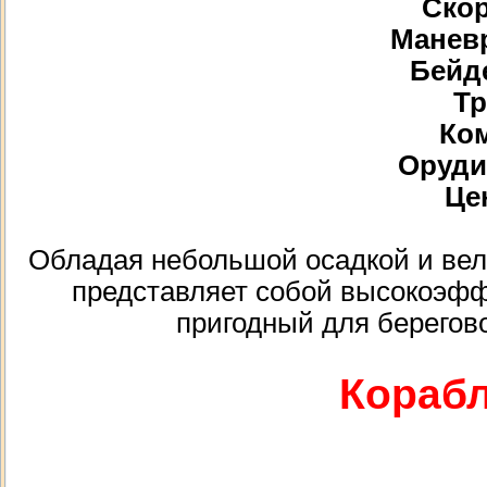
Скор
Маневр
Бейде
Тр
Ком
Орудий
Цен
Обладая небольшой осадкой и ве
представляет собой высокоэф
пригодный для берегово
Корабл