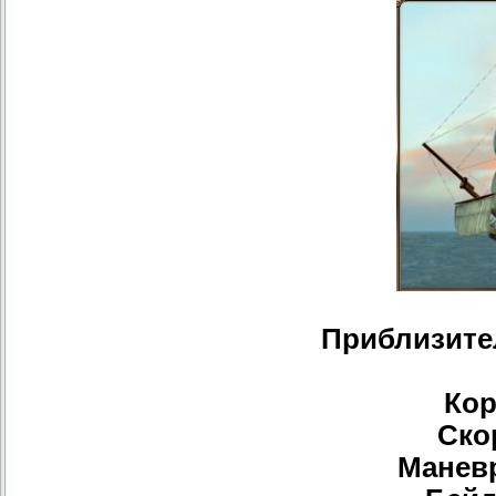
Приблизите
Кор
Скор
Маневр