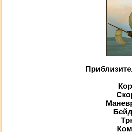
Приблизите
Кор
Скор
Маневр
Бейд
Тр
Ком