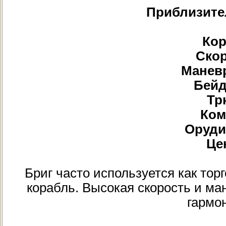
Приблизите
Кор
Скор
Маневр
Бейд
Тр
Ком
Орудий
Цен
Бриг часто используется как тор
корабль. Высокая скорость и ма
гармо