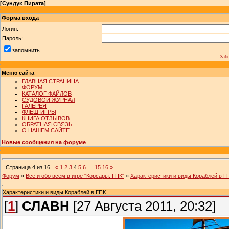
[
Сундук Пирата
]
Форма входа
Логин:
Пароль:
запомнить
Заб
Меню сайта
ГЛАВНАЯ СТРАНИЦА
ФОРУМ
КАТАЛОГ ФАЙЛОВ
СУДОВОЙ ЖУРНАЛ
ГАЛЕРЕЯ
ФЛЕШ-ИГРЫ
КНИГА ОТЗЫВОВ
ОБРАТНАЯ СВЯЗЬ
О НАШЕМ САЙТЕ
Новые сообщения на форуме
Страница
4
из
16
«
1
2
3
4
5
6
…
15
16
»
Форум
»
Все и обо всем в игре "Корсары: ГПК"
»
Характеристики и виды Кораблей в Г
Характеристики и виды Кораблей в ГПК
[
1
]
СЛАВН
[27 Августа 2011, 20:32]