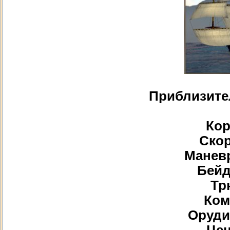
Приблизите
Кор
Скор
Маневр
Бейд
Тр
Ком
Орудий