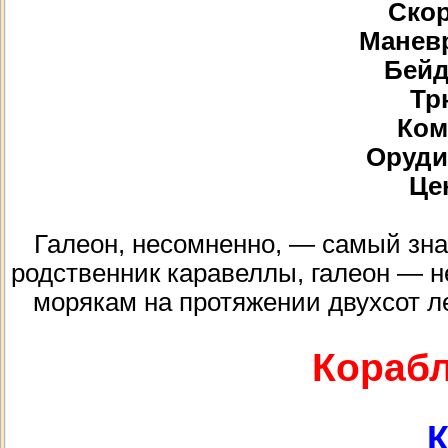
Скор
Маневр
Бейд
Тр
Ком
Орудий
Цен
Галеон, несомненно, — самый зна
родственник каравеллы, галеон — 
морякам на протяжении двухсот ле
Корабл
К