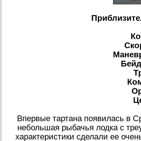
Приблизите
Ко
Скор
Маневр
Бейд
Т
Ком
Ор
Це
Впервые тартана появилась в С
небольшая рыбачья лодка с тре
характеристики сделали ее оче