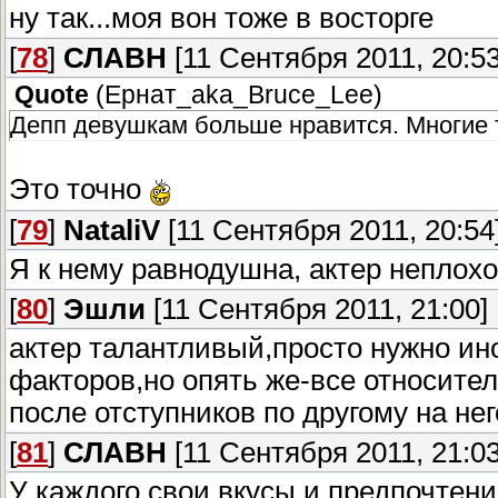
ну так...моя вон тоже в восторге
[
78
]
СЛАВН
[11 Сентября 2011, 20:53
Quote
(
Ернат_aka_Bruce_Lee
)
Депп девушкам больше нравится. Многие т
Это точно
[
79
]
NataliV
[11 Сентября 2011, 20:54
Я к нему равнодушна, актер неплохой
[
80
]
Эшли
[11 Сентября 2011, 21:00]
актер талантливый,просто нужно ин
факторов,но опять же-все относител
после отступников по другому на не
[
81
]
СЛАВН
[11 Сентября 2011, 21:03
У каждого свои вкусы и предпочтен