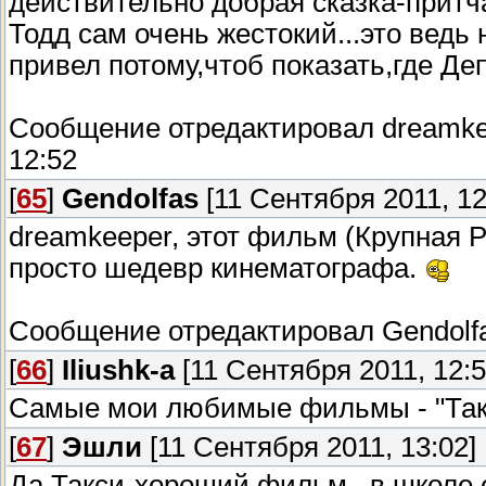
действительно добрая сказка-притч
Тодд сам очень жестокий...это ведь 
привел потому,чтоб показать,где Де
Сообщение отредактировал
dreamk
12:52
[
65
]
Gendolfas
[11 Сентября 2011, 12
dreamkeeper, этот фильм (Крупная Р
просто шедевр кинематографа.
Сообщение отредактировал
Gendolf
[
66
]
Iliushk-a
[11 Сентября 2011, 12:5
Самые мои любимые фильмы - "Такс
[
67
]
Эшли
[11 Сентября 2011, 13:02]
Да,Такси-хороший фильм...в школе 