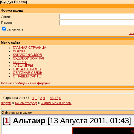
[
Сундук Пирата
]
Форма входа
Логин:
Пароль:
запомнить
Заб
Меню сайта
ГЛАВНАЯ СТРАНИЦА
ФОРУМ
КАТАЛОГ ФАЙЛОВ
СУДОВОЙ ЖУРНАЛ
ГАЛЕРЕЯ
ФЛЕШ-ИГРЫ
КНИГА ОТЗЫВОВ
ОБРАТНАЯ СВЯЗЬ
О НАШЕМ САЙТЕ
Новые сообщения на форуме
Страница
2
из
47
«
1
2
3
4
…
46
47
»
Форум
»
Кинематограф
»
О фильмах в целом
О фильмах в целом
[
1
]
Альтаир
[13 Августа 2011, 01:43]