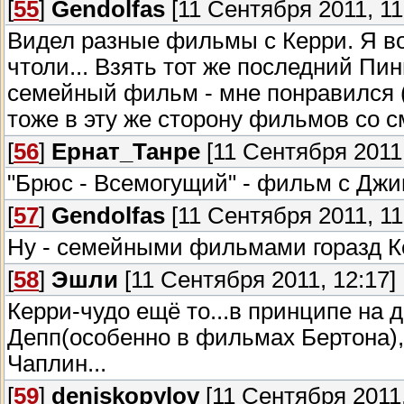
[
55
]
Gendolfas
[11 Сентября 2011, 11
Видел разные фильмы с Керри. Я вов
чтоли... Взять тот же последний П
семейный фильм - мне понравился (
тоже в эту же сторону фильмов со 
[
56
]
Ернат_Танре
[11 Сентября 2011,
"Брюс - Всемогущий" - фильм с Джи
[
57
]
Gendolfas
[11 Сентября 2011, 11
Ну - семейными фильмами горазд К
[
58
]
Эшли
[11 Сентября 2011, 12:17]
Керри-чудо ещё то...в принципе на 
Депп(особенно в фильмах Бертона),
Чаплин...
[
59
]
deniskopylov
[11 Сентября 2011,