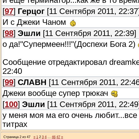
и ещё терминатор...как же в то вре
[
97
]
Герцог
[11 Сентября 2011, 22:37
И с Джеки Чаном
[
98
]
Эшли
[11 Сентября 2011, 22:39]
о да!"Супермеен!!!"(Доспехи Бога 2)
Сообщение отредактировал
dreamk
22:40
[
99
]
СЛАВН
[11 Сентября 2011, 22:46
Джеки вообще супер трюкач
[
100
]
Эшли
[11 Сентября 2011, 22:49
у меня моя ма его очень любит...вс
титрах
Страница
2
из
47
«
1
2
3
4
…
46
47
»