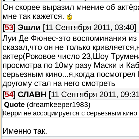
Он скорее выразил мнение об актёр
мне так кажется.
[
53
]
Эшли
[11 Сентября 2011, 03:40]
Луи Де Фюнес-это воспоминания из д
сказал,что он не только кривляется
актер(Роковое число 23,Шоу Трумена
просмотра по 10му разу Маски и Ка
серьезным кино...я,когда посмотрел
другому стал на него смотреть
[
54
]
СЛАВН
[11 Сентября 2011, 09:31
Quote
(
dreamkeeper1983
)
Керри не ассоциируется с серьезным кино
Именно так.