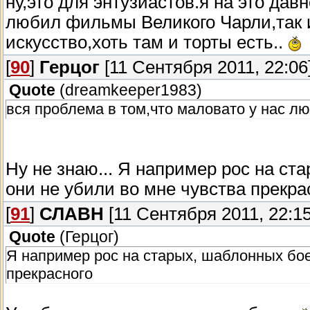
ну,это для энтузиастов.я на это давн
любил фильмы Великого Чарли,так и
искусство,хоть там и торты есть..
[
90
]
Герцог
[11 Сентября 2011, 22:06
Quote
(
dreamkeeper1983
)
вся проблема в том,что маловато у нас лю
Ну не знаю... Я например рос на ст
они не убили во мне чувства прекр
[
91
]
СЛАВН
[11 Сентября 2011, 22:15
Quote
(
Герцог
)
Я например рос на старых, шаблонных бое
прекрасного