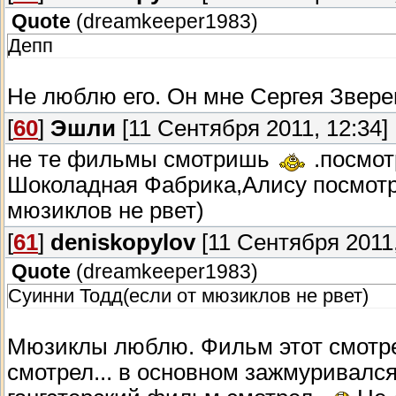
Quote
(
dreamkeeper1983
)
Депп
Не люблю его. Он мне Сергея Звере
[
60
]
Эшли
[11 Сентября 2011, 12:34]
не те фильмы смотришь
.посмот
Шоколадная Фабрика,Алису посмотри
мюзиклов не рвет)
[
61
]
deniskopylov
[11 Сентября 2011,
Quote
(
dreamkeeper1983
)
Суинни Тодд(если от мюзиклов не рвет)
Мюзиклы люблю. Фильм этот смотрел
смотрел... в основном зажмуривался 