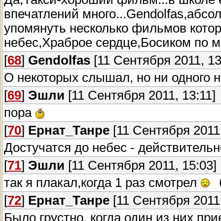
впечатлений много...Gendolfas,абсол
упомянуть несколько фильмов кото
небес,Храброе сердце,Босиком по м
[
68
]
Gendolfas
[11 Сентября 2011, 13
О некоторых слышал, но ни одного н
[
69
]
Эшли
[11 Сентября 2011, 13:11]
пора
[
70
]
Ернат_Танре
[11 Сентября 2011,
Достучатся до небес - действитель
[
71
]
Эшли
[11 Сентября 2011, 15:03]
так я плакал,когда 1 раз смотрел
[
72
]
Ернат_Танре
[11 Сентября 2011,
Было грустно, когда один из них пр