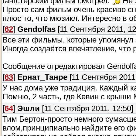
гангстерский фильм смотрел.
Не 
Просто сам фильм очень красиво сня
плюс то, что мюзикл. Интересно в 
[
62
]
Gendolfas
[11 Сентября 2011, 12
Все эти фильмы, которые упомянул 
Иногда создаётся впечатление, что 
Сообщение отредактировал
Gendolf
[
63
]
Ернат_Танре
[11 Сентября 2011,
У нас дома уже традиция. Каждый ка
Помню, 2 часть, где Кевин с крыши
[
64
]
Эшли
[11 Сентября 2011, 12:50]
Тим Бертон-просто немного сумасше
влом,принципиально найдите его фи