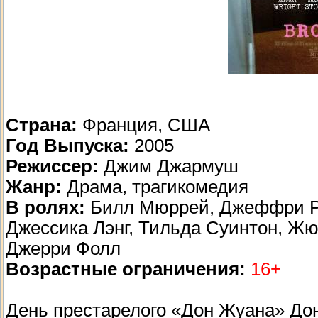
Страна:
Франция, США
Год Выпуска:
2005
Режиссер:
Джим Джармуш
Жанр:
Драма, трагикомедия
В ролях:
Билл Мюррей, Джеффри Ра
Джессика Лэнг, Тильда Суинтон, Жю
Джерри Фолл
Возрастные ограничения:
16+
День престарелого «Дон Жуана» Дон