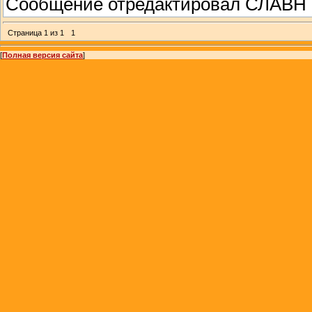
Сообщение отредактировал
СЛАВН
Страница
1
из
1
1
[
Полная версия сайта
]