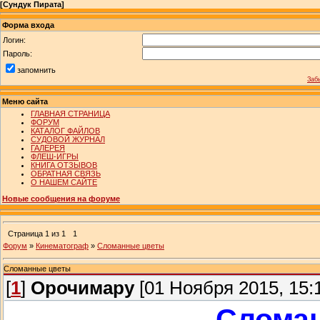
[
Сундук Пирата
]
Форма входа
Логин:
Пароль:
запомнить
Заб
Меню сайта
ГЛАВНАЯ СТРАНИЦА
ФОРУМ
КАТАЛОГ ФАЙЛОВ
СУДОВОЙ ЖУРНАЛ
ГАЛЕРЕЯ
ФЛЕШ-ИГРЫ
КНИГА ОТЗЫВОВ
ОБРАТНАЯ СВЯЗЬ
О НАШЕМ САЙТЕ
Новые сообщения на форуме
Страница
1
из
1
1
Форум
»
Кинематограф
»
Сломанные цветы
Сломанные цветы
[
1
]
Орочимару
[01 Ноября 2015, 15:1
Слома