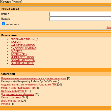
[
Сундук Пирата
]
Форма входа
Логин:
Пароль:
запомнить
Заб
Меню сайта
ГЛАВНАЯ СТРАНИЦА
ФОРУМ
КАТАЛОГ ФАЙЛОВ
СУДОВОЙ ЖУРНАЛ
ГАЛЕРЕЯ
ФЛЕШ-ИГРЫ
КНИГА ОТЗЫВОВ
ОБРАТНАЯ СВЯЗЬ
О НАШЕМ САЙТЕ
Категории
Лицензионные журнальные ключи для Антивирусов
[2]
Касперский (Kaspersky Lab) и Др.Веб(Dr.Web)
Аддоны, патчи, дополнения к Корсарам ГПК
[10]
Моды к игре "Корсары: ГПК"
[6]
Фильмы о пиратах
[119]
Документальные фильмы
[20]
Книги о пиратах
[141]
Игры о пиратах
[27]
Разное
[4]