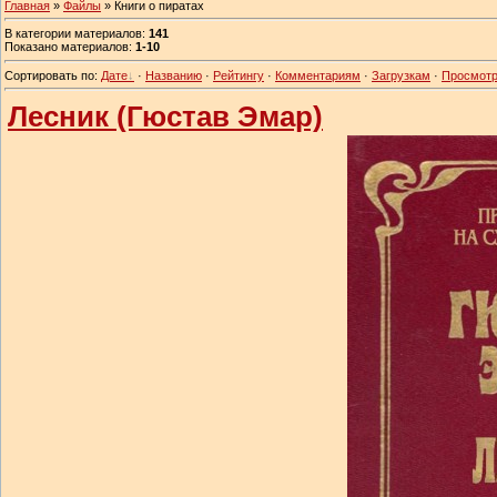
Главная
»
Файлы
» Книги о пиратах
В категории материалов
:
141
Показано материалов
:
1-10
Сортировать по
:
Дате
·
Названию
·
Рейтингу
·
Комментариям
·
Загрузкам
·
Просмот
Лесник (Гюстав Эмар)