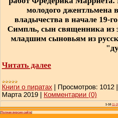
работ Фредерика Марриета.
молодого джентльмена в
владычества в начале 19-го
Симпль, сын священника из з
младшим сыновьям из русски
"д
Читать далее
Книги о пиратах
|
Просмотров:
1012
Марта 2019
|
Комментарии (0)
1-10
11-2
[
Полная версия сайта
]