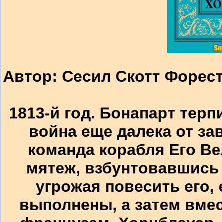
Автор: Сесил Скотт Форес
1813-й год. Бонапарт терп
война еще далека от за
команда корабля Его В
мятеж, взбунтовавшись 
угрожая повесить его, 
выполнены, а затем вмес