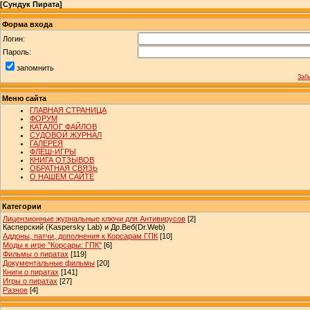
[
Сундук Пирата
]
Форма входа
Логин:
Пароль:
запомнить
Заб
Меню сайта
ГЛАВНАЯ СТРАНИЦА
ФОРУМ
КАТАЛОГ ФАЙЛОВ
СУДОВОЙ ЖУРНАЛ
ГАЛЕРЕЯ
ФЛЕШ-ИГРЫ
КНИГА ОТЗЫВОВ
ОБРАТНАЯ СВЯЗЬ
О НАШЕМ САЙТЕ
Категории
Лицензионные журнальные ключи для Антивирусов
[2]
Касперский (Kaspersky Lab) и Др.Веб(Dr.Web)
Аддоны, патчи, дополнения к Корсарам ГПК
[10]
Моды к игре "Корсары: ГПК"
[6]
Фильмы о пиратах
[119]
Документальные фильмы
[20]
Книги о пиратах
[141]
Игры о пиратах
[27]
Разное
[4]