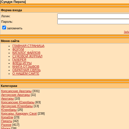
[
Сундук Пирата
]
Форма входа
Логин:
Пароль:
запомнить
Заб
Меню сайта
ГЛАВНАЯ СТРАНИЦА
ФОРУМ
КАТАЛОГ ФАЙЛОВ
СУДОВОЙ ЖУРНАЛ
ГАЛЕРЕЯ
ФЛЕШ-ИГРЫ
КНИГА ОТЗЫВОВ
ОБРАТНАЯ СВЯЗЬ
О НАШЕМ САЙТЕ
Категории
Корсарские Аватары
[331]
Авторские Аватары
[11]
Аватары
[10]
Корсарские Юзербары
[63]
Авторские Юзербары
[13]
Юзербары
[25]
Корсары: Каждому Своё
[238]
Корабли
[23]
Пираты
[42]
Разное
[417]
Марки
[28]