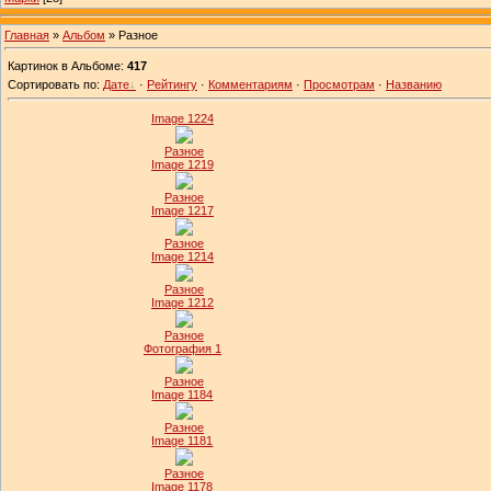
Главная
»
Альбом
» Разное
Картинок в Альбоме
:
417
Сортировать по
:
Дате
·
Рейтингу
·
Комментариям
·
Просмотрам
·
Названию
Image 1224
Разное
Image 1219
Разное
Image 1217
Разное
Image 1214
Разное
Image 1212
Разное
Фотография 1
Разное
Image 1184
Разное
Image 1181
Разное
Image 1178