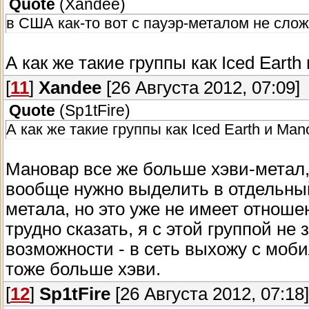
Quote
(
Xandee
)
в США как-то вот с пауэр-металом не сло
А как же такие группы как Iced Eart
[
11
]
Xandee
[26 Августа 2012, 07:09]
Quote
(
Sp1tFire
)
А как же такие группы как Iced Earth и Ma
Мановар все же больше хэви-метал, 
вообще нужно выделить в отдельный 
метала, но это уже не имеет отношени
трудно сказать, я с этой группой не
возможности - в сеть выхожу с мобил
тоже больше хэви.
[
12
]
Sp1tFire
[26 Августа 2012, 07:18]