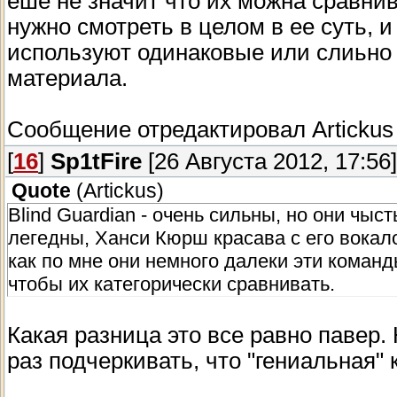
еше не значит что их можна сравни
нужно смотреть в целом в ее суть, 
используют одинаковые или слиьно 
материала.
Сообщение отредактировал
Artickus
[
16
]
Sp1tFire
[26 Августа 2012, 17:56]
Quote
(
Artickus
)
Blind Guardian - очень сильны, но они чыст
легедны, Ханси Кюрш красава с его вокал
как по мне они немного далеки эти команд
чтобы их категорически сравнивать.
Какая разница это все равно павер
раз подчеркивать, что "гениальная"