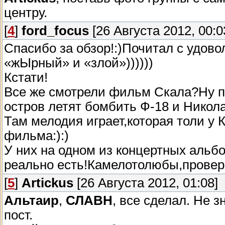
центру.
[
4
]
ford_focus
[26 Августа 2012, 00:0
Спасибо за обзор!:)Почитал с удов
«жЫрный» и «злой»))))))
Кстати!
Все же смотрели фильм Скала?Ну про
остров летят бомбить Ф-18 и Нико
Там мелодия играет,которая толи у 
фильма:):)
У них на одном из концертных альбом
реально есть!Камелотолюбы,провер
[
5
]
Artickus
[26 Августа 2012, 01:08]
Альтаир
,
СЛАВН
, все сделал. Не 
пост.