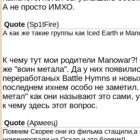
А не просто ИМХО.
Quote
(
Sp1tFire
)
А как же такие группы как Iced Earth и Ma
К чему тут мои родители Manowar?! 
же "воин метала". Да у них появили
переработаных Battle Hymns и новых
последнем ихнем особо не заметил.
метал" как они называют это сами, 
к чему здесь этот вопрос.
Quote
(
Армеец
)
Помним Скорее они из фильма стащили,а 
номинировали на Оскар и это боевик!!