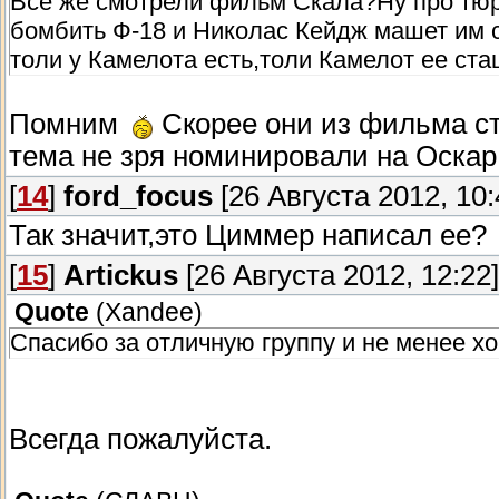
Все же смотрели фильм Скала?Ну про тюрьм
бомбить Ф-18 и Николас Кейдж машет им 
толи у Камелота есть,толи Камелот ее ста
Помним
Скорее они из фильма с
тема не зря номинировали на Оскар 
[
14
]
ford_focus
[26 Августа 2012, 10:
Так значит,это Циммер написал ее?
[
15
]
Artickus
[26 Августа 2012, 12:22]
Quote
(
Xandee
)
Спасибо за отличную группу и не менее х
Всегда пожалуйста.