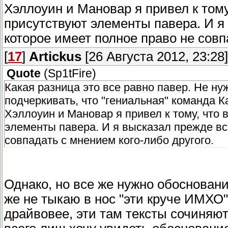
Хэллоуин и Мановар я привел к тому
присутствуют элементы павера. И я
которое имеет полное право не совп
[
17
]
Artickus
[26 Августа 2012, 23:28]
Quote
(
Sp1tFire
)
Какая разница это все равно павер. Не н
подчеркивать, что "гениальная" команда К
Хэллоуин и Мановар я привел к тому, что 
элементы павера. И я высказал прежде вс
совпадать с мнением кого-либо другого.
Однако, но все же нужно обоснован
же не тыкаю в нос "эти круче ИМХО"
драйвовее, эти там тексты сочиняют