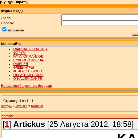
[
Сундук Пирата
]
Форма входа
Логин:
Пароль:
запомнить
Заб
Меню сайта
ГЛАВНАЯ СТРАНИЦА
ФОРУМ
КАТАЛОГ ФАЙЛОВ
СУДОВОЙ ЖУРНАЛ
ГАЛЕРЕЯ
ФЛЕШ-ИГРЫ
КНИГА ОТЗЫВОВ
ОБРАТНАЯ СВЯЗЬ
О НАШЕМ САЙТЕ
Новые сообщения на форуме
Страница
1
из
1
1
Форум
»
Музыка
»
Kamelot
Kamelot
[
1
]
Artickus
[25 Августа 2012, 18:58]