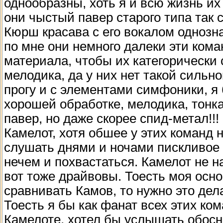
однообразны, хоть я и всю жизнь их 
они чыстый павер старого типа так с
Кюрш красава с его вокалом однозна
по мне они немного далеки эти кома
материала, чтобы их категорически 
мелодика, да у них нет такой сильн
прогу и с элементами симфоники, я 
хорошей обработке, мелодика, тонка
павер, но даже скорее спид-метал!!
Камелот, хотя обшее у этих команд н
слушать днями и ночами пискливое 
нечем и похвастаться. Камелот не н
вот тоже драйвовы. Тоесть моя осно
сравнивать Камов, то нужно это дел
Тоесть я бы как фанат всех этих ком
Камелоте, хотел бы услышать обосно