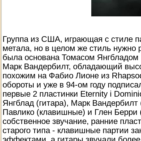
Группа из CША, играющая с стиле п
метала, но в целом же стиль нужно 
была основана Томасом Янгбладом в
Марк Вандербилт, обладающий высо
похожим на Фабио Лионе из Rhapsody
обороты и уже в 94-ом году подпис
первые 2 пластинки Eternity i Domin
Янгблад (гитара), Марк Вандербилт 
Павлико (клавишные) и Глен Берри (
собственное звучание, ранние плас
старого типа - клавишные партии з
эффектами, а гитары звучали более