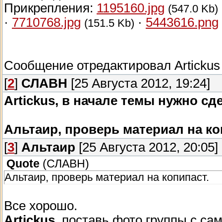
Прикрепления:
1195160.jpg
(547.0 Kb)
·
7710768.jpg
·
5443616.png
(151.5 Kb)
Сообщение отредактировал
Artickus
[
2
]
СЛАВН
[25 Августа 2012, 19:24]
Artickus
, в начале темы нужно сд
Альтаир, проверь материал на ко
[
3
]
Альтаир
[25 Августа 2012, 20:05]
Quote
(
СЛАВН
)
Альтаир, проверь материал на копипаст.
Все хорошо.
Artickus
, поставь фото группы с са