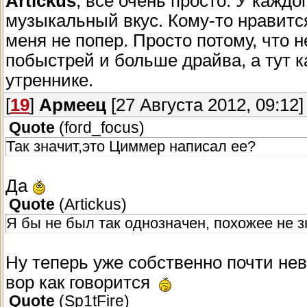
Artickus
, все очень просто. У кажд
музыкальный вкус. Кому-то нравится 
меня не попер. Просто потому, что 
побыстрей и больше драйва, а тут ка
утреннике.
[
19
]
Армеец
[27 Августа 2012, 09:12]
Quote
(
ford_focus
)
Так значит,это Циммер написал ее?
Да
Quote
(
Artickus
)
Я бы не был так однозначен, похожее не з
Ну теперь уже собственно почти не
вор как говорится
Quote
(
Sp1tFire
)