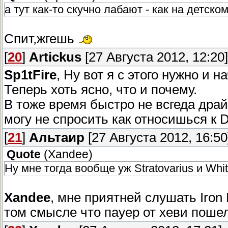
а тут как-то скучно лабают - как на детско
Спит,жгешь
[
20
]
Artickus
[27 Августа 2012, 12:20]
Sp1tFire
, Ну вот я с этого нужно и 
Теперь хоть ясно, что и почему.
В тоже время быстро не всгеда драй
могу не спросить как относишься к 
[
21
]
Альтаир
[27 Августа 2012, 16:50
Quote
(
Xandee
)
Ну мне тогда вообще уж Stratovarius и Whit
Xandee
, мне приятней слушать Iron 
том смысле что пауер от хеви пошел