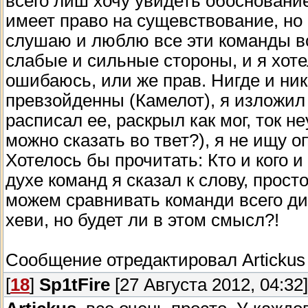
всего лиш хочу увидеть обоснование
имеет право на сущевствование, но
слушаю и люблю все эти команды в
слабые и сильные стороны, и я хоте
ошибаюсь, или же прав. Нигде и ник
превзойденны (Камелот), я изложил 
расписал ее, раскрыл как мог, ток 
можно сказать во твет?), я не ищу оп
Хотелось бы прочитать: Кто и кого и 
духе команд я сказал к слову, просто
можем сравнивать команди всего диа
хеви, но будет ли в этом смысл?!
Сообщение отредактировал
Artickus
[
18
]
Sp1tFire
[27 Августа 2012, 04:32]