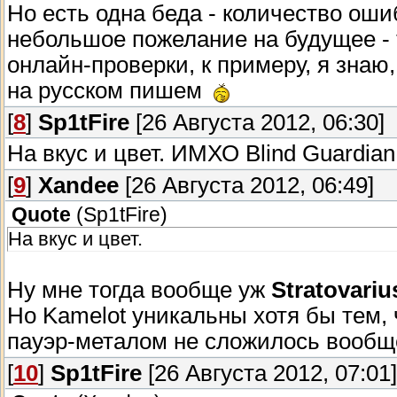
Но есть одна беда - количество оши
небольшое пожелание на будущее - 
онлайн-проверки, к примеру, я знаю, 
на русском пишем
[
8
]
Sp1tFire
[26 Августа 2012, 06:30]
На вкус и цвет. ИМХО Blind Guardian
[
9
]
Xandee
[26 Августа 2012, 06:49]
Quote
(
Sp1tFire
)
На вкус и цвет.
Ну мне тогда вообще уж
Stratovariu
Но Kamelot уникальны хотя бы тем, 
пауэр-металом не сложилось вообще
[
10
]
Sp1tFire
[26 Августа 2012, 07:01]