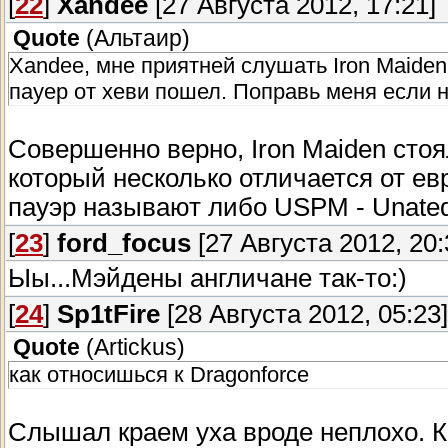
[
22
]
Xandee
[27 Августа 2012, 17:21]
Quote
(
Альтаир
)
Xandee, мне приятней слушать Iron Maiden
пауер от хеви пошел. Поправь меня если н
Совершенно верно, Iron Maiden стоя
который несколько отличается от ев
пауэр называют либо USPM - Unated 
[
23
]
ford_focus
[27 Августа 2012, 20:
Ыы...Мэйдены англичане так-то:)
[
24
]
Sp1tFire
[28 Августа 2012, 05:23]
Quote
(
Artickus
)
как относишься к Dragonforce
Слышал краем уха вроде неплохо. К