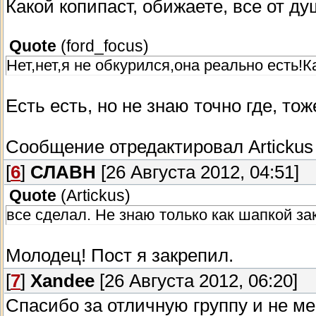
Какой копипаст, обижаете, все от ду
Quote
(
ford_focus
)
Нет,нет,я не обкурился,она реально есть
Есть есть, но не знаю точно где, то
Сообщение отредактировал
Artickus
[
6
]
СЛАВН
[26 Августа 2012, 04:51]
Quote
(
Artickus
)
все сделал. Не знаю только как шапкой за
Молодец! Пост я закрепил.
[
7
]
Xandee
[26 Августа 2012, 06:20]
Спасибо за отличную группу и не м