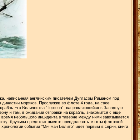
века, написанная английским писателем Дугласом Риманом под
з династии моряков. Прослужив во флоте 4 года, на свое
корабль Его Величества "Горгона", направляющийся в Западную
ну и там, в ожидании отправки на корабль, знакомится с еще
 время небольшого инцидента в таверне между ними завязывается
пеку. Друзьям предстоит вместе преодолевать тяготы флотской
 хронологии событий "Мичман Болито" идет первым в серии, книга