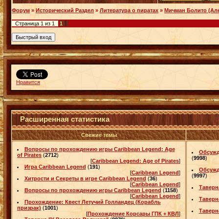
Форум
»
Исторический Раздел
»
Литература о пиратах
»
Мичман Болито (Але
Страница
1
из
1
1
Нравится
Расширенная статистика
Свежие темы
Вопросы по прохождению игры Caribbean Legend: Age
Обсужд
of Pirates
(
2712
)
(
9998
)
[
Caribbean Legend: Age of Pirates
]
Игра Caribbean Legend
(
191
)
Обсужд
[
Caribbean Legend
]
(
9997
)
Хитрости и Секреты в игре Caribbean Legend
(
36
)
[
Caribbean Legend
]
Таверн
Вопросы по прохождению игры Caribbean Legend
(
1158
)
[
Caribbean Legend
]
Таверн
Прохождение: Квест Летучий Голландец (Корабль
призрак)
(
1001
)
Таверн
[
Прохождение Корсары ГПК + КВЛ
]