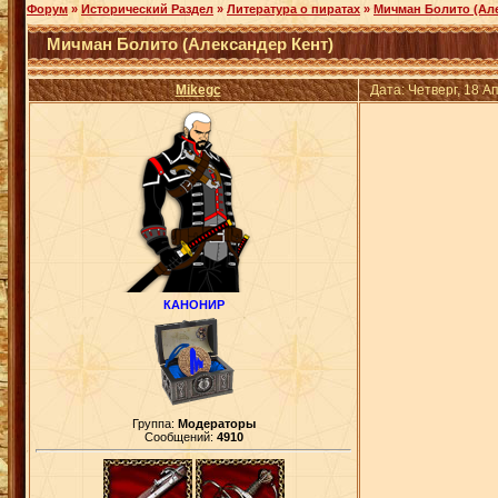
Форум
»
Исторический Раздел
»
Литература о пиратах
»
Мичман Болито (Але
Мичман Болито (Александер Кент)
Mikegc
Дата: Четверг, 18 
КАНОНИР
Группа:
Модераторы
Сообщений:
4910