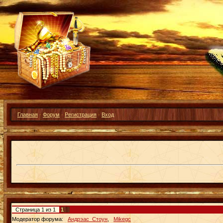
Главная
·
Форум
·
Регистрация
·
Вход
Страница
1
из
1
1
Модератор форума:
Андрэас_Стоун
,
Mikegc