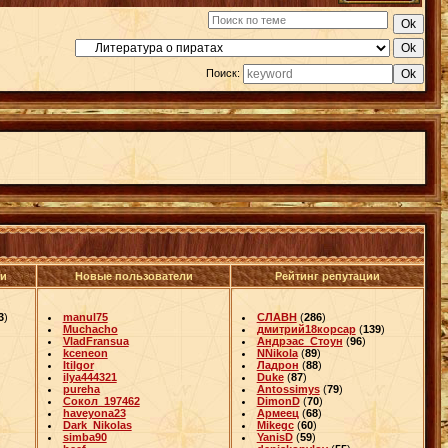
Поиск:
ли
Новые пользователи
Рейтинг репутации
3
)
manul75
СЛАВН
(
286
)
Muchacho
дмитрий18корсар
(
139
)
VladFransua
Андрэас_Стоун
(
96
)
kceneon
NNikola
(
89
)
Itilgor
Ладрон
(
88
)
ilya444321
Duke
(
87
)
pureha
Antossimys
(
79
)
Сокол_197462
DimonD
(
70
)
haveyona23
Армеец
(
68
)
Dark_Nikolas
Mikegc
(
60
)
simba90
YanisD
(
59
)