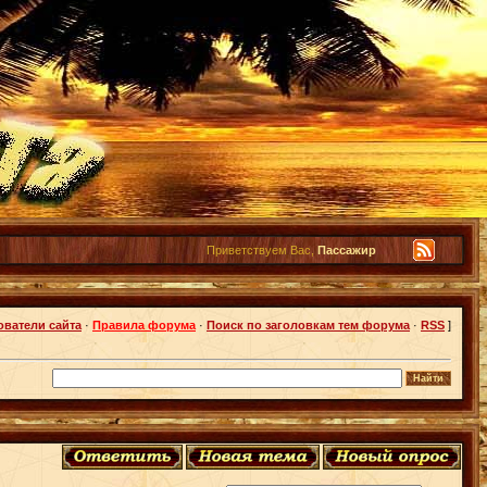
Приветствуем Вас,
Пассажир
ователи сайта
·
Правила форума
·
Поиск по заголовкам тем форума
·
RSS
]