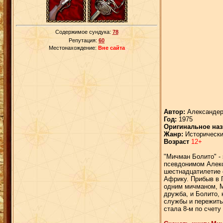
Содержимое сундука:
78
Репутация:
60
Местонахождение:
Вне сайта
Автор:
Александер
Год:
1975
Оригинальное наз
Жанр:
Исторически
Возраст
12+
"Мичман Болито" -
псевдонимом Алекса
шестнадцатилетие 
Африку. Прибыв в 
одним мичманом, М
дружба, и Болито,
службы и пережить
стала 8-м по счет