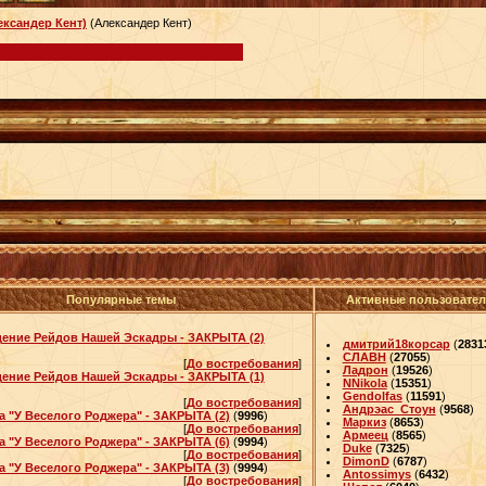
ксандер Кент)
(Александер Кент)
Популярные темы
Активные пользовате
ение Рейдов Нашей Эскадры - ЗАКРЫТА (2)
дмитрий18корсар
(
2831
СЛАВН
(
27055
)
[
До востребования
]
Ладрон
(
19526
)
ение Рейдов Нашей Эскадры - ЗАКРЫТА (1)
NNikola
(
15351
)
Gendolfas
(
11591
)
[
До востребования
]
Андрэас_Стоун
(
9568
)
а "У Веселого Роджера" - ЗАКРЫТА (2)
(
9996
)
Маркиз
(
8653
)
[
До востребования
]
Армеец
(
8565
)
а "У Веселого Роджера" - ЗАКРЫТА (6)
(
9994
)
Duke
(
7325
)
[
До востребования
]
DimonD
(
6787
)
а "У Веселого Роджера" - ЗАКРЫТА (3)
(
9994
)
Antossimys
(
6432
)
[
До востребования
]