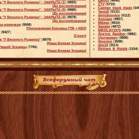
Шепот
(
6040
)
а "У Веселого Роджера" - ЗАКРЫТА (1)
(
9993
)
ZTV
(
5710
)
[
До востребования
]
Capitan_black_blade
(
54
а "У Веселого Роджера" - ЗАКРЫТА (5)
(
9990
)
YanisD
(
5131
)
[
До востребования
]
deniskopylov
(
5112
)
а "У Веселого Роджера" - ЗАКРЫТА (4)
(
9979
)
Альтаир
(
4957
)
[
До востребования
]
Mikegc
(
4910
)
ы новичков
(
9508
)
Xandee
(
4872
)
[
Прохождение Корсары ГПК + КВЛ
]
NIKOLAY1975
(
4180
)
(
9427
)
Доктор_Джеймс
(
3882
)
[
Спорт
]
Орочимару
(
3808
)
а "У Веселого Роджера"
(
8879
)
Vesorion
(
3596
)
[
Наша Боевая Эскадра
]
dim10
(
3513
)
Нашей Эскадры
(
7765
)
Richard_B_Riddik
(
3154
)
[
Наша Боевая Эскадра
]