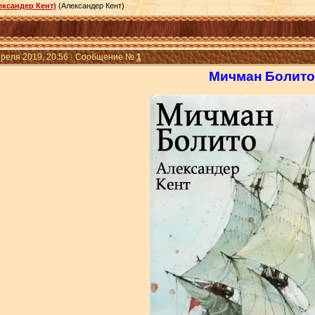
ксандер Кент)
(Александер Кент)
Апреля 2019, 20:56 · Сообщение №
1
Мичман Болито