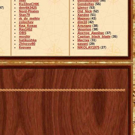
heef
deniskopylov
(
55
)
Ku33neCHIK
Gendolfas
(
55
)
97
)
den4ik3425
Шепот
(
53
)
Nord-Pirates
Old_Nick
(
52
)
Stan79
Xandee
(
51
)
rk_dv_melkiy
Маркиз
(
43
)
zolochev
dim10
(
42
)
Кид_Ковак
Альтаир
(
38
)
Ras1452
Vesorion
(
38
)
OBS
Доктор_Джеймс
(
37
)
moslitr
Capitan_black_blade
(
35
)
hatikushka
Мистик
(
31
)
Zhlyzov80
gavani
(
29
)
Керуин
NIKOLAY1975
(
27
)