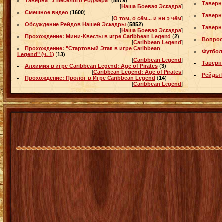
Таверна "У Веселого Роджера"
(
8879
)
Таверн
[
Наша Боевая Эскадра
]
Смешное видео
(
1600
)
Таверн
[
О том, о сём... и ни о чём
]
Обсуждение Рейдов Нашей Эскадры
(
5852
)
Таверн
[
Наша Боевая Эскадра
]
Прохождение: Мини-Квесты в игре Caribbean Legend
(
2
)
Вопрос
[
Caribbean Legend
]
Прохождение: "Стартовый Этап в игре Caribbean
Футбoл
Legend" (ч. 1)
(
13
)
[
Caribbean Legend
]
Таверн
Алхимия в игре Caribbean Legend: Age of Pirates
(
3
)
[
Caribbean Legend: Age of Pirates
]
Рейды 
Прохождение: Пролог в Игре Caribbean Legend
(
14
)
[
Caribbean Legend
]