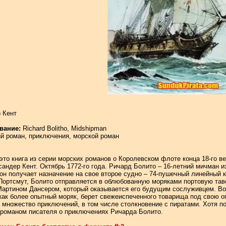
 Кент
вание:
Richard Bolitho, Midshipman
й роман, приключения, морской роман
 это книга из серии морских романов о Королевском флоте конца 18-го 
ндер Кент. Октябрь 1772-го года. Ричард Болито – 16-летний мичман и
он получает назначение на свое второе судно – 74-пушечный линейный 
Портсмут, Болито отправляется в облюбованную моряками портовую тавер
артином Дансером, который оказывается его будущим сослуживцем. Во
 как более опытный моряк, берет свежеиспеченного товарища под свою о
 множество приключений, в том числе столкновение с пиратами. Хотя по
у романом писателя о приключениях Ричарда Болито.