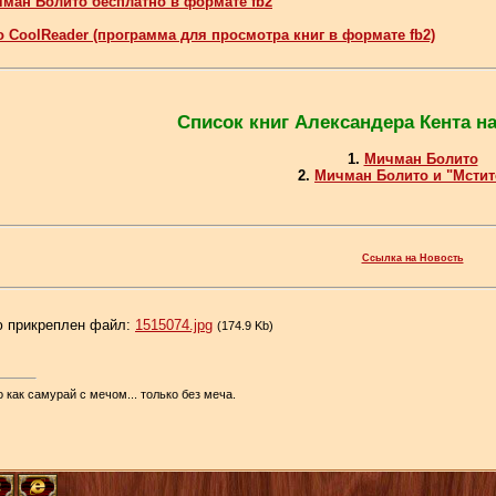
чман Болито бесплатно в формате fb2
о СооlRеаdеr (программа для просмотра книг в формате fb2)
Список книг Александера Кента н
1.
Мичман Болито
2.
Мичман Болито и "Мстит
Ссылка на Новость
 прикреплен файл:
1515074.jpg
(174.9 Kb)
 как самурай с мечом... только без меча.