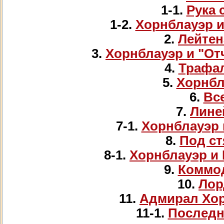
1-1.
Рука 
1-2.
Хорнблауэр и
2.
Лейтен
3.
Хорнблауэр и "О
4.
Трафал
5.
Хорнбл
6.
Вс
7.
Лине
7-1.
Хорнблауэр 
8.
Под с
8-1.
Хорнблауэр и 
9.
Коммо
10.
Лор
11.
Адмирал Хор
11-1.
Последня