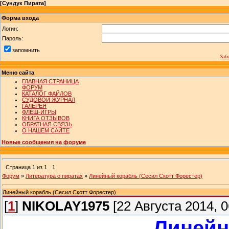
[
Сундук Пирата
]
Форма входа
Логин:
Пароль:
запомнить
Заб
Меню сайта
ГЛАВНАЯ СТРАНИЦА
ФОРУМ
КАТАЛОГ ФАЙЛОВ
СУДОВОЙ ЖУРНАЛ
ГАЛЕРЕЯ
ФЛЕШ-ИГРЫ
КНИГА ОТЗЫВОВ
ОБРАТНАЯ СВЯЗЬ
О НАШЕМ САЙТЕ
Новые сообщения на форуме
Страница
1
из
1
1
Форум
»
Литература о пиратах
»
Линейный корабль (Сесил Скотт Форестер)
Линейный корабль (Сесил Скотт Форестер)
[
1
]
NIKOLAY1975
[22 Августа 2014, 0
Линейн