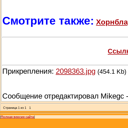
Смотрите также:
Хорнбла
Ссылк
Прикрепления:
2098363.jpg
(454.1 Kb)
Сообщение отредактировал
Mikegc
Страница
1
из
1
1
[
Полная версия сайта
]