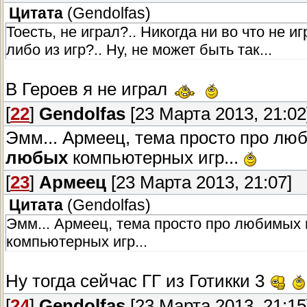
Цитата
(
Gendolfas
)
Тоесть, не играл?.. Никогда ни во что не и
либо из игр?.. Ну, не может быть так...
В Героев я не играл
[
22
]
Gendolfas
[23 Марта 2013, 21:02
Эмм... Армеец, тема просто про люби
любых
компьютерных игр...
[
23
]
Армеец
[23 Марта 2013, 21:07]
Цитата
(
Gendolfas
)
Эмм... Армеец, тема просто про любимых г
компьютерных игр...
Ну тогда сейчас ГГ из Готикки 3
[
24
]
Gendolfas
[23 Марта 2013, 21:15