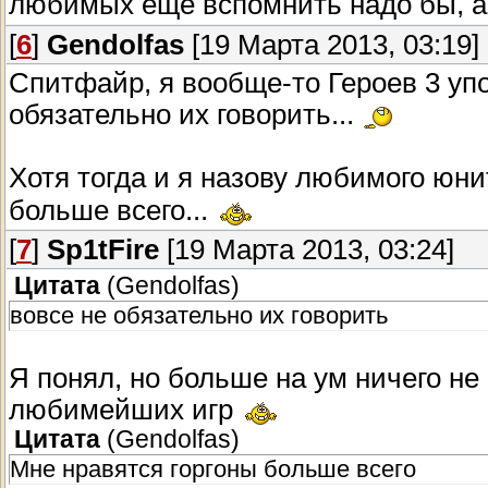
любимых еще вспомнить надо бы, а 
[
6
]
Gendolfas
[19 Марта 2013, 03:19]
Спитфайр, я вообще-то Героев 3 упо
обязательно их говорить...
Хотя тогда и я назову любимого юнит
больше всего...
[
7
]
Sp1tFire
[19 Марта 2013, 03:24]
Цитата
(
Gendolfas
)
вовсе не обязательно их говорить
Я понял, но больше на ум ничего не
любимейших игр
Цитата
(
Gendolfas
)
Мне нравятся горгоны больше всего