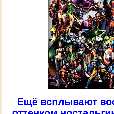
Ещё всплывают во
оттенком ностальги