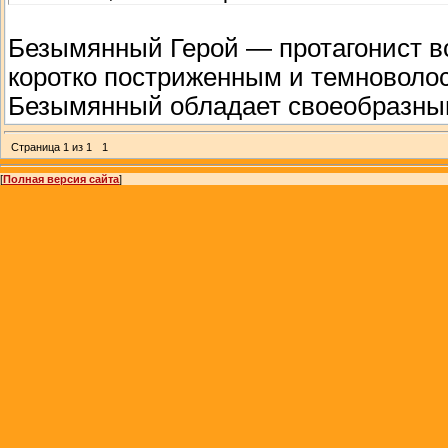
Безымянный Герой — протагонист все
коротко постриженным и темноволос
Безымянный обладает своеобразны
Страница
1
из
1
1
[
Полная версия сайта
]