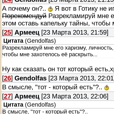
А почему он?..
Я вот в Готику не иг
Порекомендуй
Разрекламируй мне ег
этом оставь капельку тайны, чтобы 
[
25
]
Армеец
[23 Марта 2013, 21:59]
Цитата
(
Gendolfas
)
Разрекламируй мне его харизму, личность,
чтобы мне захотелось её раскрыть...
Ну как сказать он тот который есть,
[
26
]
Gendolfas
[23 Марта 2013, 22:01
В смысле, "тот - который есть"?..
[
27
]
Армеец
[23 Марта 2013, 22:06]
Цитата
(
Gendolfas
)
В смысле, "тот - который есть"?..