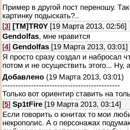
Пример в другой пост переношу. Та
картинку подыскать?..
[
3
]
[TM]TR0Y
[19 Марта 2013, 02:56]
Gendolfas
, мне нравится
[
4
]
Gendolfas
[19 Марта 2013, 03:01]
Я просто сразу создал и набросал чт
потом и не осуществить этого... Ну, а
Добавлено
(19 Марта 2013, 03:01)
---------------------------------------------
Только вот ориентир ставить на тол
[
5
]
Sp1tFire
[19 Марта 2013, 03:14]
Если говорить о юнитах то мои люб
некрополис. А о персонажах подума