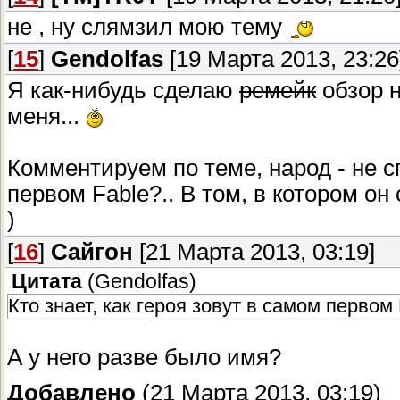
не , ну слямзил мою тему
[
15
]
Gendolfas
[19 Марта 2013, 23:26
Я как-нибудь сделаю
ремейк
обзор н
меня...
Комментируем по теме, народ - не 
первом Fable?.. В том, в котором он 
)
[
16
]
Сайгон
[21 Марта 2013, 03:19]
Цитата
(
Gendolfas
)
Кто знает, как героя зовут в самом первом
А у него разве было имя?
Добавлено
(21 Марта 2013, 03:19)