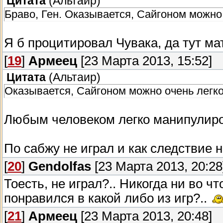
Цитата
(
Альтаир
)
Браво, Ген. Оказывается, Сайгоном можно 
Я б процитировал Чувака, да тут ма
[
19
]
Армеец
[23 Марта 2013, 15:52]
Цитата
(
Альтаир
)
Оказывается, Сайгоном можно очень легк
Любым человеком легко манипулиро
По сабжу не играл и как следствие 
[
20
]
Gendolfas
[23 Марта 2013, 20:28
Тоесть, не играл?.. Никогда ни во чт
понравился в какой либо из игр?..
[
21
]
Армеец
[23 Марта 2013, 20:48]