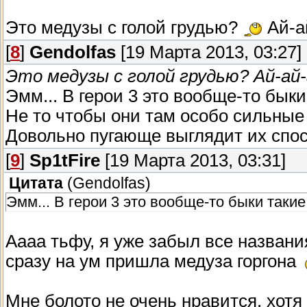
Это медузы с голой грудью?
Ай-а
[
8
]
Gendolfas
[19 Марта 2013, 03:27]
Это медузы с голой грудью? Ай-ай
Эмм... В герои 3 это вообще-то быки
Не то чтобы они там особо сильные 
Довольно пугающе выглядит их спос
[
9
]
Sp1tFire
[19 Марта 2013, 03:31]
Цитата
(
Gendolfas
)
Эмм... В герои 3 это вообще-то быки такие.
Аааа тьфу, я уже забыл все назван
сразу на ум пришла медуза горгона
Мне болото не очень нравится, хотя