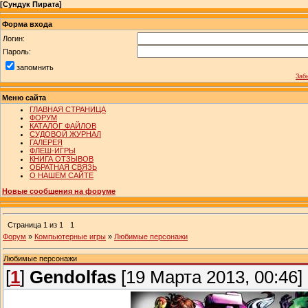
[
Сундук Пирата
]
Форма входа
Логин:
Пароль:
запомнить
Заб
Меню сайта
ГЛАВНАЯ СТРАНИЦА
ФОРУМ
КАТАЛОГ ФАЙЛОВ
СУДОВОЙ ЖУРНАЛ
ГАЛЕРЕЯ
ФЛЕШ-ИГРЫ
КНИГА ОТЗЫВОВ
ОБРАТНАЯ СВЯЗЬ
О НАШЕМ САЙТЕ
Новые сообщения на форуме
Страница
1
из
1
1
Форум
»
Компьютерные игры
»
Любимые персонажи
Любимые персонажи
[
1
]
Gendolfas
[19 Марта 2013, 00:46]