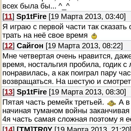
всех была бы... ^_^
[
11
]
Sp1tFire
[19 Марта 2013, 03:40]
Я играю с первой части так сказать
трать на неё свое время
[
12
]
Сайгон
[19 Марта 2013, 08:22]
Мне четвертая очень нравится, даже
время, ностальгия пробила, годик с
понравилась, а как поиграл пару ча
возвращаться. На шестую и смотреть
[
13
]
Sp1tFire
[19 Марта 2013, 08:30]
Пятая часть ремейк третьей.
А в
начиная туманом войны заканчива
4я часть самая сложная поэтому я е
[
14
]
[TM]TR0Y
[19 Марта 2013, 21:20