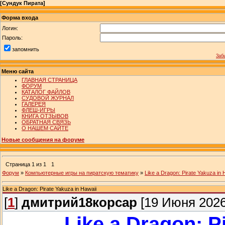
[
Сундук Пирата
]
Форма входа
Логин:
Пароль:
запомнить
Заб
Меню сайта
ГЛАВНАЯ СТРАНИЦА
ФОРУМ
КАТАЛОГ ФАЙЛОВ
СУДОВОЙ ЖУРНАЛ
ГАЛЕРЕЯ
ФЛЕШ-ИГРЫ
КНИГА ОТЗЫВОВ
ОБРАТНАЯ СВЯЗЬ
О НАШЕМ САЙТЕ
Новые сообщения на форуме
Страница
1
из
1
1
Форум
»
Компьютерные игры на пиратскую тематику
»
Like a Dragon: Pirate Yakuza in 
Like a Dragon: Pirate Yakuza in Hawaii
[
1
]
дмитрий18корсар
[19 Июня 2026
Like a Dragon: P