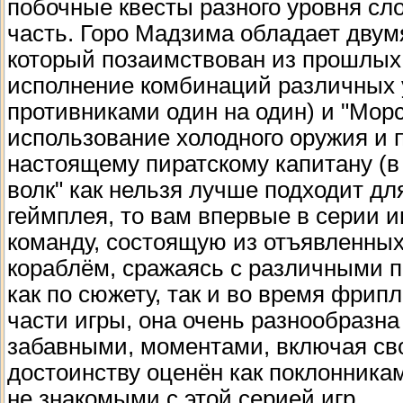
побочные квесты разного уровня сл
часть. Горо Мадзима обладает двум
который позаимствован из прошлых 
исполнение комбинаций различных у
противниками один на один) и "Морс
использование холодного оружия и 
настоящему пиратскому капитану (в 
волк" как нельзя лучше подходит дл
геймплея, то вам впервые в серии 
команду, состоящую из отъявленных
кораблём, сражаясь с различными п
как по сюжету, так и во время фрип
части игры, она очень разнообразн
забавными, моментами, включая св
достоинству оценён как поклонника
не знакомыми с этой серией игр.