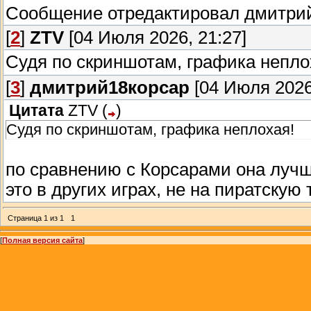
Сообщение отредактировал
дмитри
[
2
]
ZTV
[04 Июля 2026, 21:27]
Судя по скриншотам, графика непло
[
3
]
дмитрий18корсар
[04 Июля 2026
Цитата
ZTV
(
)
Судя по скриншотам, графика неплохая!
по сравнению с Корсарами она лучш
это в других играх, не на пиратскую 
Страница
1
из
1
1
[
Полная версия сайта
]