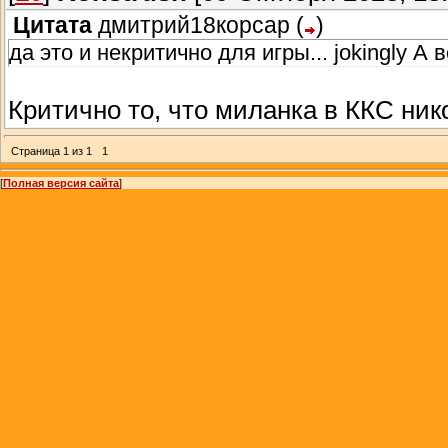
Цитата
дмитрий18корсар
(
)
да это и некритично для игры... jokingly А в
Критично то, что миланка в ККС нико
Страница
1
из
1
1
[
Полная версия сайта
]