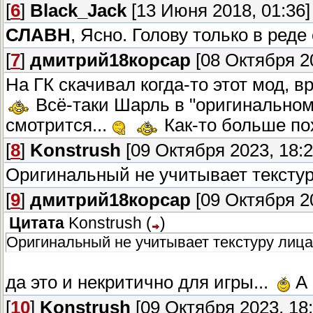
[
6
]
Black_Jack
[13 Июня 2018, 01:36]
СЛАВН
, Ясно. Голову только в ред
[
7
]
дмитрий18корсар
[08 Октября 20
На ГК скачивал когда-то этот мод, в
Всё-таки Шарль в "оригинальном
смотрится...
Как-то больше пох
[
8
]
Konstrush
[09 Октября 2023, 18:2
Оригинальный не учитывает тексту
[
9
]
дмитрий18корсар
[09 Октября 20
Цитата
Konstrush
(
)
Оригинальный не учитывает текстуру лиц
да это и некритично для игры...
А 
[
10
]
Konstrush
[09 Октября 2023, 18: