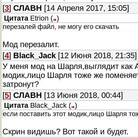
[
3
]
СЛАВН
[14 Апреля 2017, 15:05]
Цитата
Etrion
(
)
перезалей файл, не могу его скачать
Мод перезалит.
[
4
]
Black_Jack
[12 Июня 2018, 21:35]
У меня мод на Шарля,выглядит как А
модик,лицо Шарля тоже же поменяе
затронут?
[
5
]
СЛАВН
[13 Июня 2018, 00:44]
Цитата
Black_Jack
(
)
если поставить этот модик,лицо Шарля то
Скрин видишь? Вот такой и будет.