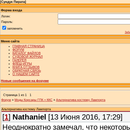
[
Сундук Пирата
]
Форма входа
Логин:
Пароль:
запомнить
Заб
Меню сайта
ГЛАВНАЯ СТРАНИЦА
ФОРУМ
КАТАЛОГ ФАЙЛОВ
СУДОВОЙ ЖУРНАЛ
ГАЛЕРЕЯ
ФЛЕШ-ИГРЫ
КНИГА ОТЗЫВОВ
ОБРАТНАЯ СВЯЗЬ
О НАШЕМ САЙТЕ
Новые сообщения на форуме
Страница
1
из
1
1
Форум
»
Моды Корсары ГПК + ККС
»
Альтернатива костюму Лампорта
Альтернатива костюму Лампорта
[
1
]
Nathaniel
[13 Июня 2016, 17:29]
Неоднократно замечал, что некото