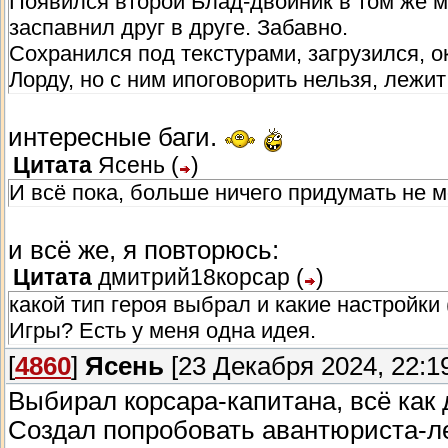
Появился второй Блад-двойник в том же ме
заспавнил друг в друге. Забавно.
Сохранился под текстурами, загрузился, о
Лорду, но с ним ипоговорить нельзя, лежит
интересные баги.
Цитата
Ясень
(
)
И всё пока, больше ничего придумать не м
и всё же, я повторюсь:
Цитата
дмитрий18корсар
(
)
какой тип героя выбрал и какие настройк
Игры? Есть у меня одна идея.
[
4860
]
Ясень
[23 Декабря 2024, 22:1
Выбирал корсара-капитана, всё как 
Создал попробовать авантюриста-ле