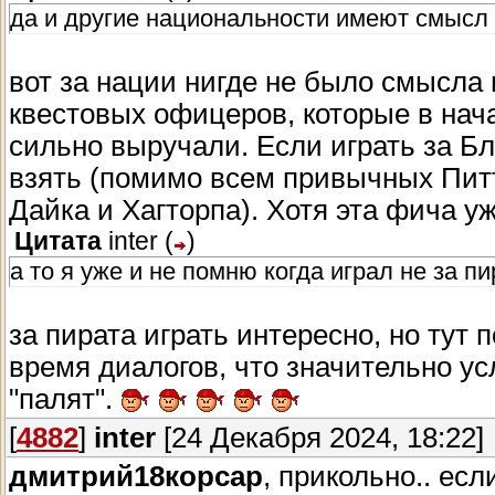
да и другие национальности имеют смысл
вот за нации нигде не было смысла 
квестовых офицеров, которые в нача
сильно выручали. Если играть за Б
взять (помимо всем привычных Питт
Дайка и Хагторпа). Хотя эта фича у
Цитата
inter
(
)
а то я уже и не помню когда играл не за пи
за пирата играть интересно, но тут
время диалогов, что значительно усл
"палят".
[
4882
]
inter
[24 Декабря 2024, 18:22]
дмитрий18корсар
, прикольно.. ес