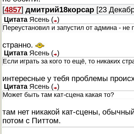
[
4857
]
дмитрий18корсар
[23 Декабр
Цитата
Ясень
(
)
Переустановил и запустил от админа - не п
странно.
Цитата
Ясень
(
)
Если играть за кого то ещё, то никаких ст
интересные у тебя проблемы проис
Цитата
Ясень
(
)
Может быть там кат-сцена какая то?
там нет никакой кат-сцены, обычный
потом с Питтом.