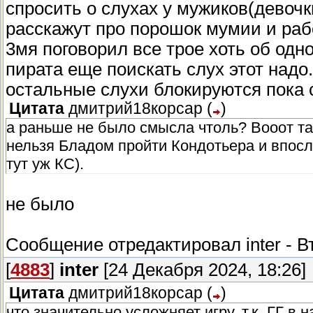
спросить о слухах у мужиков(девочки
расскажут про порошок мумии и рабо
3мя поговорил все трое хоть об одно
пирата еще поискать слух этот надо..
остальные слухи блокируются пока с
Цитата
дмитрий18корсар
(
)
а раньше не было смысла чтоль? Вооот так
нельзя Бладом пройти Кондотьера и впосл
тут уж КС).
не было
Сообщение отредактировал
inter
-
В
[
4883
]
inter
[24 Декабря 2024, 18:26]
Цитата
дмитрий18корсар
(
)
что значительно усложняет игру, т.к. ГГ в 