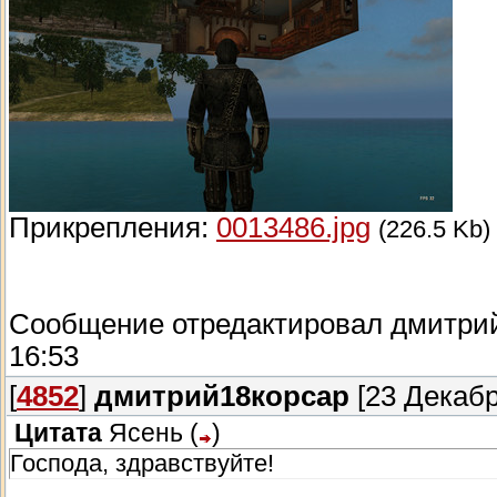
Прикрепления:
0013486.jpg
(226.5 Kb)
Сообщение отредактировал
дмитри
16:53
[
4852
]
дмитрий18корсар
[23 Декабр
Цитата
Ясень
(
)
Господа, здравствуйте!