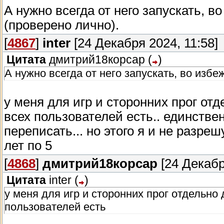
А нужно всегда от него запускать, 
(проверено лично).
[
4867
]
inter
[24 Декабря 2024, 11:58]
Цитата
дмитрий18корсар
(
)
А нужно всегда от него запускать, во изб
у меня для игр и сторонних прог отд
всех пользователей есть.. единств
переписать... но этого я и не разреш
лет по 5
[
4868
]
дмитрий18корсар
[24 Декабр
Цитата
inter
(
)
у меня для игр и сторонних прог отдельно 
пользователей есть