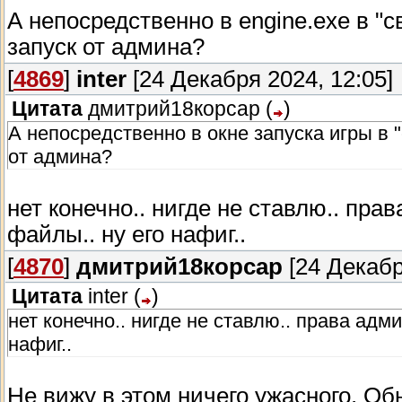
А непосредственно в engine.exe в "с
запуск от админа?
[
4869
]
inter
[24 Декабря 2024, 12:05]
Цитата
дмитрий18корсар
(
)
А непосредственно в окне запуска игры в "
от админа?
нет конечно.. нигде не ставлю.. пр
файлы.. ну его нафиг..
[
4870
]
дмитрий18корсар
[24 Декабр
Цитата
inter
(
)
нет конечно.. нигде не ставлю.. права ад
нафиг..
Не вижу в этом ничего ужасного. Об