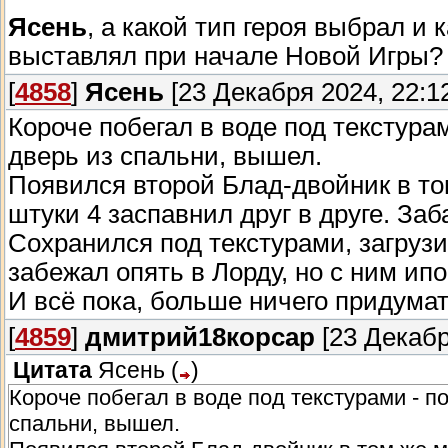
Ясень
, а какой тип героя выбрал и
выставлял при начале Новой Игры? 
[
4858
]
Ясень
[23 Декабря 2024, 22:1
Короче побегал в воде под текстура
дверь из спальни, вышел.
Появился второй Блад-двойник в том
штуки 4 заспавнил друг в друге. Заб
Сохранился под текстурами, загрузи
забежал опять в Лорду, но с ним ипо
И всё пока, больше ничего придумат
[
4859
]
дмитрий18корсар
[23 Декабр
Цитата
Ясень
(
)
Короче побегал в воде под текстурами - п
спальни, вышел.