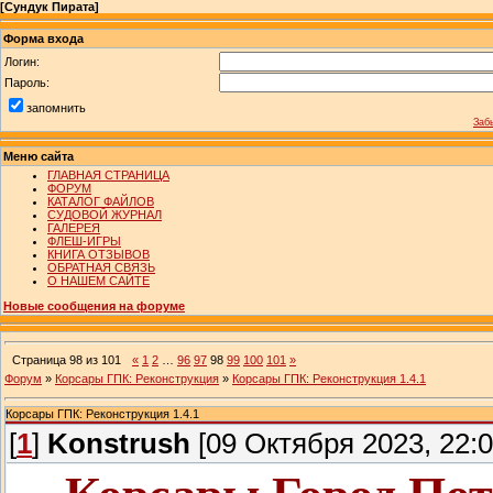
[
Сундук Пирата
]
Форма входа
Логин:
Пароль:
запомнить
Заб
Меню сайта
ГЛАВНАЯ СТРАНИЦА
ФОРУМ
КАТАЛОГ ФАЙЛОВ
СУДОВОЙ ЖУРНАЛ
ГАЛЕРЕЯ
ФЛЕШ-ИГРЫ
КНИГА ОТЗЫВОВ
ОБРАТНАЯ СВЯЗЬ
О НАШЕМ САЙТЕ
Новые сообщения на форуме
Страница
98
из
101
«
1
2
…
96
97
98
99
100
101
»
Форум
»
Корсары ГПК: Реконструкция
»
Корсары ГПК: Реконструкция 1.4.1
Корсары ГПК: Реконструкция 1.4.1
[
1
]
Konstrush
[09 Октября 2023, 22:0