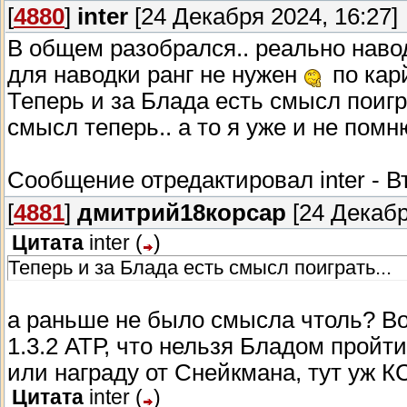
[
4880
]
inter
[24 Декабря 2024, 16:27]
В общем разобрался.. реально наводк
для наводки ранг не нужен
по кар
Теперь и за Блада есть смысл поигр
смысл теперь.. а то я уже и не помню
Сообщение отредактировал
inter
-
В
[
4881
]
дмитрий18корсар
[24 Декабр
Цитата
inter
(
)
Теперь и за Блада есть смысл поиграть...
а раньше не было смысла чтоль? Во
1.3.2 АТР, что нельзя Бладом пройт
или награду от Снейкмана, тут уж К
Цитата
inter
(
)