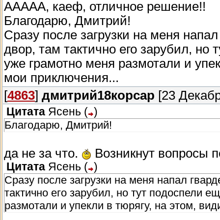
ААААА, каеф, отличное решение!!
Благодарю, Дмитрий!
Сразу после загрузки на меня напал
двор, там тактично его зарубил, но
уже грамотно меня размотали и упек
мои приключения...
[
4863
]
дмитрий18корсар
[23 Декабр
Цитата
Ясень
(
)
Благодарю, Дмитрий!
да не за что.
Возникнут вопросы по
Цитата
Ясень
(
)
Сразу после загрузки на меня напал гвард
тактично его зарубил, но тут подоспели е
размотали и упекли в тюрягу, на этом, ви