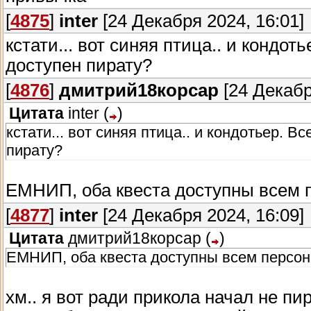
[
4875
]
inter
[24 Декабря 2024, 16:01]
кстати... вот синяя птица.. и кондот
доступен пирату?
[
4876
]
дмитрий18корсар
[24 Декабр
Цитата
inter
(
)
кстати... вот синяя птица.. и кондотьер. 
пирату?
ЕМНИП, оба квеста доступны всем п
[
4877
]
inter
[24 Декабря 2024, 16:09]
Цитата
дмитрий18корсар
(
)
ЕМНИП, оба квеста доступны всем персон
хм.. я вот ради прикола начал не пир