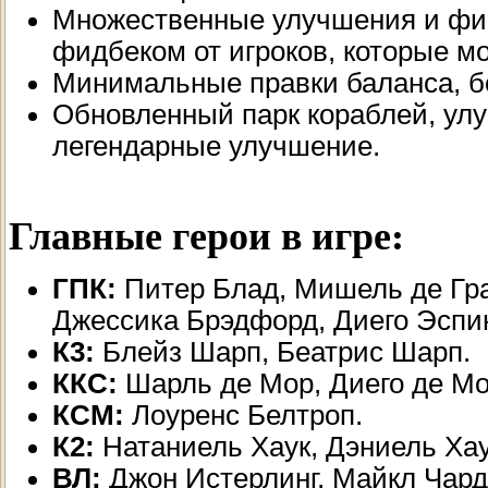
Множественные улучшения и фикс
фидбеком от игроков, которые мо
Минимальные правки баланса, бо
Обновленный парк кораблей, улу
легендарные улучшение.
Главные герои в игре:
ГПК:
Питер Блад, Мишель де Гра
Джессика Брэдфорд, Диего Эспи
К3:
Блейз Шарп, Беатрис Шарп.
ККС:
Шарль де Мор, Диего де Мон
КСМ:
Лоуренс Белтроп.
К2:
Натаниель Хаук, Дэниель Хау
ВЛ:
Джон Истерлинг, Майкл Чард,