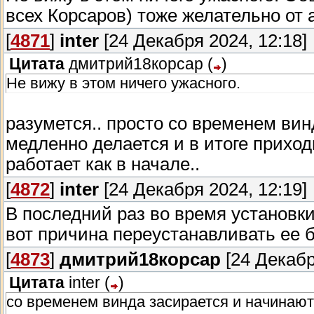
всех Корсаров) тоже желательно от 
[
4871
]
inter
[24 Декабря 2024, 12:18]
Цитата
дмитрий18корсар
(
)
Не вижу в этом ничего ужасного.
разумется.. просто со временем вин
медленно делается и в итоге приход
работает как в начале..
[
4872
]
inter
[24 Декабря 2024, 12:19]
В последний раз во время установки
вот причина переустанавливать ее б
[
4873
]
дмитрий18корсар
[24 Декабр
Цитата
inter
(
)
со временем винда засирается и начинаютс