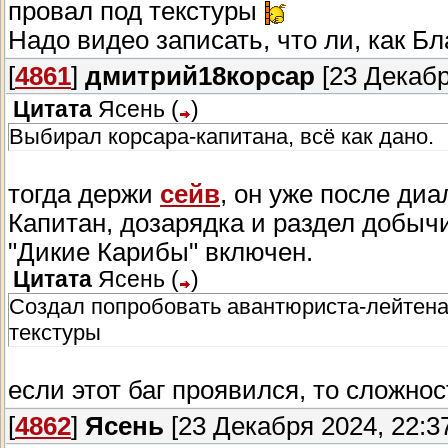
провал под текстуры
Надо видео записать, что ли, как Б
[
4861
]
дмитрий18корсар
[23 Декабр
Цитата
Ясень
(
)
Выбирал корсара-капитана, всё как дано.
тогда держи
сейв
, он уже после диа
Капитан, дозарядка и раздел добычи
"Дикие Карибы" включен.
Цитата
Ясень
(
)
Создал попробовать авантюриста-лейтенан
текстуры
если этот баг проявился, то сложнос
[
4862
]
Ясень
[23 Декабря 2024, 22:3