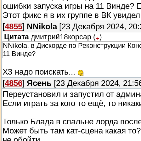
ошибки запуска игры на 11 Винде? Е
Этот фикс я в их группе в ВК увидел
[
4855
]
NNikola
[23 Декабря 2024, 20:
Цитата
дмитрий18корсар
(
)
NNikola, в Дискорде по Реконструкции Ко
11 Винде?
ХЗ надо поискать...
[
4856
]
Ясень
[23 Декабря 2024, 21:5
Переустановил и запустил от админа
Если играть за кого то ещё, то ника
Только Блада в спальне лорда после
Может быть там кат-сцена какая то?
не обойти.