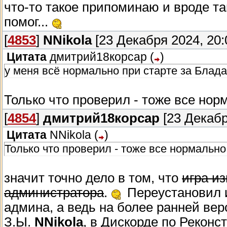
что-то такое припоминаю и вроде та
помог...
[
4853
]
NNikola
[23 Декабря 2024, 20:
Цитата
дмитрий18корсар
(
)
у меня всё нормально при старте за Блада
Только что проверил - тоже все нор
[
4854
]
дмитрий18корсар
[23 Декабр
Цитата
NNikola
(
)
Только что проверил - тоже все нормально.
значит точно дело в том, что
игра и
администратора
.
Переустановил и
админа, а ведь на более ранней вер
З.Ы.
NNikola
, в Дискорде по Рекон