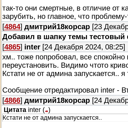
так-то они смертные, в отличие от 
зарубить, но главное, что проблем
[
4864
]
дмитрий18корсар
[23 Декабр
Добавил в шапку темы тестовый 
[
4865
]
inter
[24 Декабря 2024, 08:25]
хм.. тоже попробовал, все спокойно
переустановить. Видимо чтото криво
Кстати не от админа запускается.. я
Сообщение отредактировал
inter
-
В
[
4866
]
дмитрий18корсар
[24 Декабр
Цитата
inter
(
)
Кстати не от админа запускается..