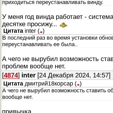
приходиться переустанавливать винду.
У меня год винда работает - система
десятке просижу...
Цитата
inter
(
)
В последний раз во время установки обнов
переустанавливать ее была..
А чего не вырубил возможность ста
проблем вообще нет.
[
4874
]
inter
[24 Декабря 2024, 14:57]
Цитата
дмитрий18корсар
(
)
А чего не вырубил возможность ставить о
вообще нет.
привычка