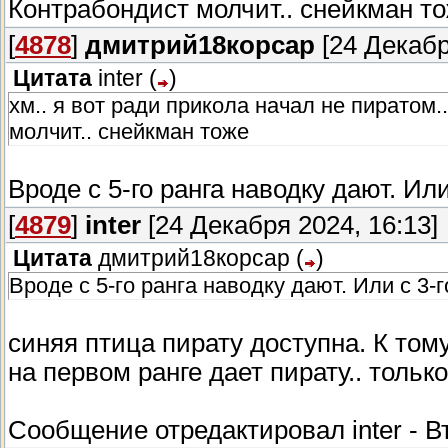
Контрабондист молчит.. снейкман т
[
4878
]
дмитрий18корсар
[24 Декабр
Цитата
inter
(
)
хм.. я вот ради прикола начал не пиратом.
молчит.. снейкман тоже
Вроде с 5-го ранга наводку дают. Или
[
4879
]
inter
[24 Декабря 2024, 16:13]
Цитата
дмитрий18корсар
(
)
Вроде с 5-го ранга наводку дают. Или с 3-г
синяя птица пирату доступна. К том
на первом ранге дает пирату.. толь
Сообщение отредактировал
inter
-
В