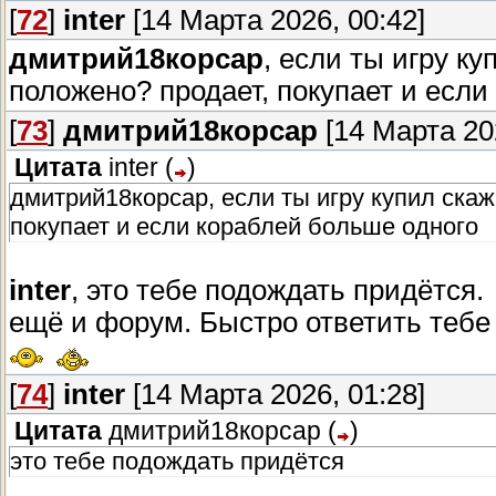
От разработчиков:
- Ремастер. Наша задача была починить ст
[
72
]
inter
[14 Марта 2026, 00:42]
текстур и поведения парусов, исправлени
Отличные новости для охотников за редки
дмитрий18корсар
, если ты игру ку
Покупка этого набора — это прежде всег
передние погонные орудия не рвали паруса
BlackMark Studio игроки могут получить у
положено? продает, покупает и если
Все вырученные средства идут напрямую н
«Мушкет вождя».
полировку игровых механик, и, конечно же,
[
73
]
дмитрий18корсар
[14 Марта 202
Впрочем, Синко Льягас внепалново получ
модель! За что спасибо товарищу Phoeny.
Цитата
inter
(
)
Условие:
для получения мушкета необходи
Мы искренне благодарим вас за то, что вы
дмитрий18корсар, если ты игру купил скаж
упустите шанс пополнить арсенал!
Q: Вернете бонусы предметам?
покупает и если кораблей больше одного
Мастерская и модификации
A: ...
inter
, это тебе подождать придётся.
Steam Workshop официально открыт! Вы у
ещё и форум. Быстро ответить тебе н
Q: Будет ли уделено особое внимание 
модификациями.
A: Сейчас запланирована поддержка Steam
[
74
]
inter
[14 Марта 2026, 01:28]
Важно:
доступ к скриптам будет открыт ч
убедиться в стабильности базовой версии 
Цитата
дмитрий18корсар
(
)
Q: Будут ли открыты скрипты сразу на 
это тебе подождать придётся
Технические улучшения и лаунчер