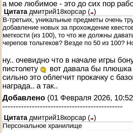
а мое любимое - это до сих пор ра
Цитата
дмитрий18корсар
(
)
Отсутствие возможности сохранить где-то
В-третьих, уникальные предметы очень тр
приходилось пользоваться багами и прята
добавление новых за прохождение квестов
палубе, что конечно же было не очень пра
меткости (из 100), то что же должны дава
переквалифицировался в полноценный бан
черепов тольтеков? Везде по 50 из 100? Но
умеренную плату можно воспользоваться е
ну.. очевидно что в начале игры бон
Товарный пакгауз
пистолету
вот давала бы плюшка +
Хранение товаров не самая востребованна
сильно это облегчит прокачку с баз
раздолье. Теперь в каждом городе руков
награда.. а так..
начальниками портовых управлений расши
Добавлено
(01 Февраля 2026, 10:52
обученные клерки в здании верфи предлож
---------------------------------------------
адекватные расценки
Цитата
дмитрий18корсар
(
)
Корабельные доки
Персональное хранилище