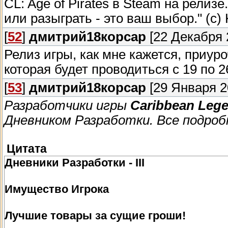
CL: Age of Pirates в Steam на релиз
или разыграть - это ваш выбор." (с) 
[
52
]
дмитрий18корсар
[22 Декабря 2
Релиз игры, как мне кажется, приур
которая будет проводиться с 19 по 2
[
53
]
дмитрий18корсар
[29 Января 2
Разработчики игры
Caribbean Lege
Дневником Разработки. Все подроб
Цитата
Дневники Разработки - III
Имущество Игрока
Лучшие товары за сущие гроши!