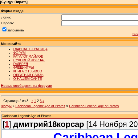
[
Сундук Пирата
]
Форма входа
Логин:
Пароль:
запомнить
Заб
Меню сайта
ГЛАВНАЯ СТРАНИЦА
ФОРУМ
КАТАЛОГ ФАЙЛОВ
СУДОВОЙ ЖУРНАЛ
ГАЛЕРЕЯ
ФЛЕШ-ИГРЫ
КНИГА ОТЗЫВОВ
ОБРАТНАЯ СВЯЗЬ
О НАШЕМ САЙТЕ
Новые сообщения на форуме
Страница
2
из
3
«
1
2
3
»
Форум
»
Caribbean Legend: Age of Pirates
»
Caribbean Legend: Age of Pirates
Caribbean Legend: Age of Pirates
[
1
]
дмитрий18корсар
[14 Ноября 202
Caribbean Leg