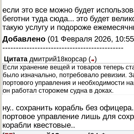
Если хранение вещей и товаров теперь ста
если это все можно будет использов
было изначально, потребовало ревизии. З
беготни туда сюда... это будет ве
портового управления и необходимости на
такую услугу и подороже ежемесяч
он работал сторожем судна в доках.
Добавлено
(01 Февраля 2026, 10:55
- Для постановки корабля на прикол боль
---------------------------------------------
- По новым правилам портового управлени
Цитата
дмитрий18корсар
(
)
Можно списать их на берег, выдав зарплат
эскадре.
Если хранение вещей и товаров теперь ста
- Портовое управление не приемлет хранен
было изначально, потребовало ревизии. З
передаче в доки нужно будет его освобод
портового управления и необходимости на
- Разом продать всё в магазин (контрабан
он работал сторожем судна в доках.
- Перебросить весь груз на флагман (если 
- Сгрузить в арендованный пакгауз (рабы 
ну.. сохранить корабль без офицера
- В доках всегда будут всегда доступны 3 
портовое управление лишь для сохр
корабли квестовые..
Место для офицеров