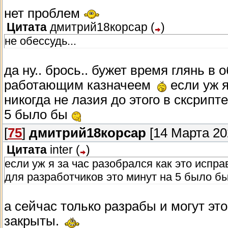
A: К нашему и вашему сожалению - нет. 
нет проблем
модифицировать игру под себя, но уже пол
Мы проделали большую работу над движк
Цитата
дмитрий18корсар
(
)
измененными файлами игры. Скрипты будут
не обессудь...
уверены в стабильности игры без модифи
Новый лаунчер:
теперь можно напрямую 
запуском.
да ну.. брось.. бужет время глянь в
Q: Будет ли больше героев? Я бы хотел
работающим казначеем
если уж я
Стабильность AMD:
частые вылеты на ви
A: Думаю, что со временем количество гер
никогда не лазия до этого в сксрипт
улучшило стабильность и на картах NVIDI
модификаций.
5 было бы
Баги плейтеста:
большинство критических
[
75
]
дмитрий18корсар
[14 Марта 202
Касательно женских персонажей... Поверьте
тестирования, исправлено.
это, что называется, "Критический успех"
Цитата
inter
(
)
этой идеи было задействовано огромное к
если уж я за час разобрался как это исправ
Достижения в Steam
оцените:
для разработчиков это минут на 5 было б
Как и обещали — они доступны с первого 
- ретаргетинг новых анимаций с мужского с
а сейчас только разрабы и могут это
для получения в игре! Некоторые из них ск
- улучшенная модель Дэниель (karlik,nos),
закрыты.