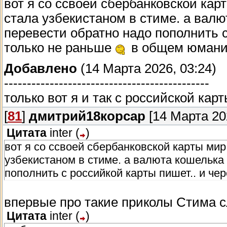
вот я со ссвоей сбербанковской кар
стала узбекистаном в стиме. а вал
перевести обратно надо пополнить с
только не раньше
в общем юмани.
Добавлено
(14 Марта 2026, 03:24)
---------------------------------------------
только вот я и так с российской ка
[
81
]
дмитрий18корсар
[14 Марта 202
Цитата
inter
(
)
вот я со ссвоей сбербанковской карты мир
узбекистаном в стиме. а валюта кошелька
пополнить с российкой карты пишет.. и че
впервые про такие приколы Стима с
Цитата
inter
(
)