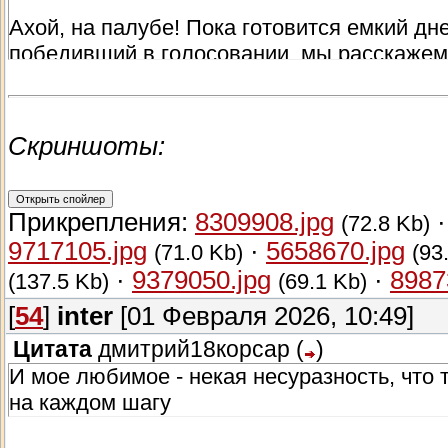
Ахой, на палубе! Пока готовится емкий дн
победивший в голосовании, мы расскажем 
снаряжение, предметы, корабли и товары.
Предупреждаю всех фанатов, под конец бу
Скриншоты:
Но прежде чем мы начнём обсуждать иму
of Pirates» в желаемое!
Прикрепления:
8309908.jpg
(72.8 Kb)
Глава 1 - Хранение
9717105.jpg
·
5658670.jpg
(71.0 Kb)
(93
·
9379050.jpg
·
8987
(137.5 Kb)
(69.1 Kb)
Настоящий капитан — это не только гроза
барахольщик и "хомяк". Рано или поздно в
[
54
]
inter
[01 Февраля 2026, 10:49]
в каюте забиты под завязку, а награблен
Цитата
дмитрий18корсар
(
)
же... Пора завязывать с этой кочевой ром
И мое любимое - некая несуразность, чт
хранению.
на каждом шагу
Персональное хранилище