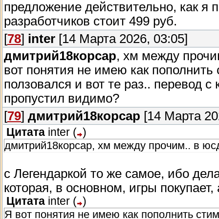
результат тысяч часов работы и любви к о
предложение действительно, как я п
определенные планы на будущее, как и к
разработчиков стоит 499 руб.
P.S. Спасибо всем, кто помогал нам подде
В любом случае, всё зависит от того, каки
[
78
]
inter
[14 Марта 2026, 03:05]
BMS — за веру в нас и помощь в разработке
не было бы.
дмитрий18корсар
, хм между прочим
И, пожалуй, хватит на сегодня. На самые 
вот понятия не имею как пополнить с
максимально подробно. Увы, но дневнику 
До встречи в море, капитаны! Попутног
ползовался и вот те раз.. перевод 
дали полный доступ до всего контента на 
пропустил видимо?
оценить все сами.
[
79
]
дмитрий18корсар
[14 Марта 202
Цитата
inter
(
)
дмитрий18корсар, хм между прочим.. в юсд 
с Легендаркой то же самое, ибо дел
которая, в основном, игры покупает, 
Цитата
inter
(
)
Я вот понятия не имею как пополнить стим 