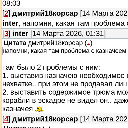
08:03
[
2
]
дмитрий18корсар
[14 Марта 2026
inter
, напомни, какая там проблема
[
3
]
inter
[14 Марта 2026, 01:31]
Цитата
дмитрий18корсар
(
)
напомни, какая там проблема с казначеем
там было 2 проблемы с ним:
1. выставив казначею необходимое 
нехватке.. при этом не продавал ли
2. выставить содержимое трюма мож
корабли в эскадре не видел он.. да
казначея
[
4
]
дмитрий18корсар
[14 Марта 2026