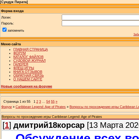
[
Сундук Пирата
]
Форма входа
Логин:
Пароль:
запомнить
Заб
Меню сайта
ГЛАВНАЯ СТРАНИЦА
ФОРУМ
КАТАЛОГ ФАЙЛОВ
СУДОВОЙ ЖУРНАЛ
ГАЛЕРЕЯ
ФЛЕШ-ИГРЫ
КНИГА ОТЗЫВОВ
ОБРАТНАЯ СВЯЗЬ
О НАШЕМ САЙТЕ
Новые сообщения на форуме
Страница
1
из
55
1
2
3
…
54
55
»
Форум
»
Caribbean Legend: Age of Pirates
»
Вопросы по прохождению игры Caribbean Leg
Вопросы по прохождению игры Caribbean Legend: Age of Pirates
[
1
]
дмитрий18корсар
[13 Марта 2026
Обсуждение всех в