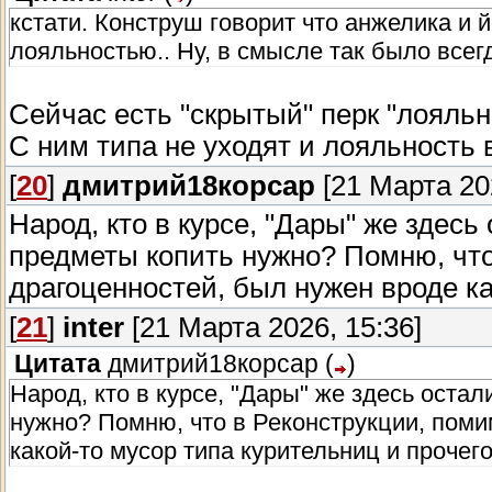
кстати. Конструш говорит что анжелика и й
лояльностью.. Ну, в смысле так было всегд
Сейчас есть "скрытый" перк "лояльны
С ним типа не уходят и лояльность 
[
20
]
дмитрий18корсар
[21 Марта 202
Народ, кто в курсе, "Дары" же здесь
предметы копить нужно? Помню, что
драгоценностей, был нужен вроде ка
[
21
]
inter
[21 Марта 2026, 15:36]
Цитата
дмитрий18корсар
(
)
Народ, кто в курсе, "Дары" же здесь оста
нужно? Помню, что в Реконструкции, поми
какой-то мусор типа курительниц и прочего