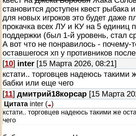
становится доступен квест рыбака и 
для новых игроков это будет даже п
прокачка всех ЛУ и КУ на 5 единиц 
поддержки (был 1-й уровень, стал ср
А вот что не понравилось - почему-
оставшегося хп у противников после
[
10
]
inter
[15 Марта 2026, 08:21]
кстати.. торговцев надеюсь такими 
бабки или еще чего
[
11
]
дмитрий18корсар
[15 Марта 202
Цитата
inter
(
)
кстати.. торговцев надеюсь такими же ост
чего