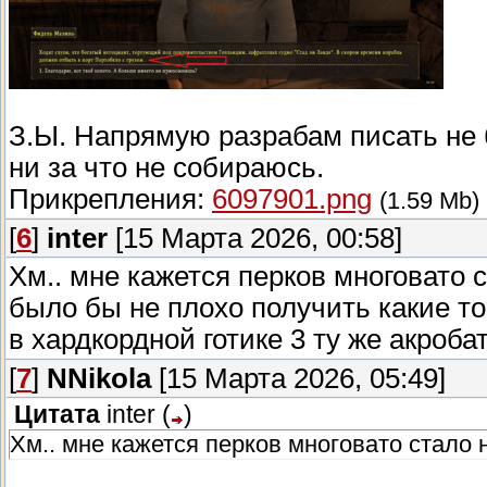
З.Ы. Напрямую разрабам писать не б
ни за что не собираюсь.
Прикрепления:
6097901.png
(1.59 Mb)
[
6
]
inter
[15 Марта 2026, 00:58]
Хм.. мне кажется перков многовато 
было бы не плохо получить какие то 
в хардкордной готике 3 ту же акроба
[
7
]
NNikola
[15 Марта 2026, 05:49]
Цитата
inter
(
)
Хм.. мне кажется перков многовато стало 