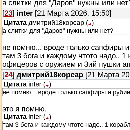
а слитки для "Даров" нужны или нет
[
23
]
inter
[21 Марта 2026, 15:50]
Цитата
дмитрий18корсар
(
)
а слитки для "Даров" нужны или нет?
не помню... вроде только сапфиры и
там 3 бога и каждому чтото надо.. 1
офицеров с оружием и 3ий пушки а
[
24
]
дмитрий18корсар
[21 Марта 202
Цитата
inter
(
)
не помню... вроде только сапфиры и рубин
это я помню.
Цитата
inter
(
)
там 3 бога и каждому чтото надо.. 1 кора