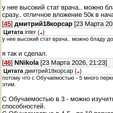
у нее высокий стат врача.. можно б
сразу.. отличное вложение 50к в на
[
45
]
дмитрий18корсар
[23 Марта 202
Цитата
inter
(
)
у нее высокий стат врача.. можно бладу д
я так и сделал.
[
46
]
NNikola
[23 Марта 2026, 21:23]
Цитата
дмитрий18корсар
(
)
потому что с Обучаемостью - 5 много перко
этим.
С Обучаемостью в 3 - можно изучить
способностей.