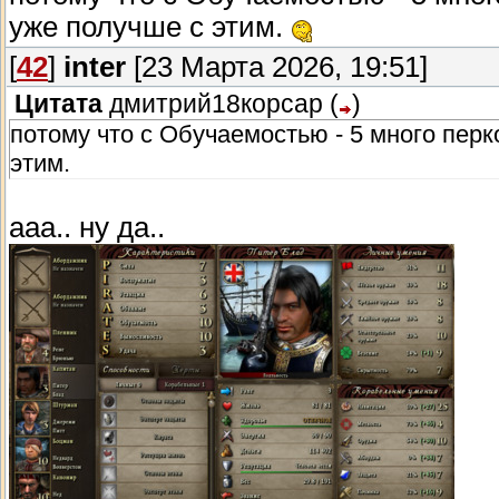
уже получше с этим.
[
42
]
inter
[23 Марта 2026, 19:51]
Цитата
дмитрий18корсар
(
)
потому что с Обучаемостью - 5 много перко
этим.
ааа.. ну да..