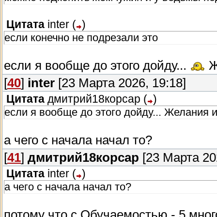
Цитата
inter
(
)
если конечно не подрезали это
если я вообще до этого дойду...
Ж
[
40
]
inter
[23 Марта 2026, 19:18]
Цитата
дмитрий18корсар
(
)
если я вообще до этого дойду... Желания иг
а чего с начала начал то?
[
41
]
дмитрий18корсар
[23 Марта 202
Цитата
inter
(
)
а чего с начала начал то?
потому что с Обучаемостью - 5 мног