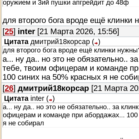
оружием и 3ий пушки апгрейдит до 48ф
для второго бога вроде ещё клинки 
[
25
]
inter
[21 Марта 2026, 15:56]
Цитата
дмитрий18корсар
(
)
для второго бога вроде ещё клинки нужны
а... ну да.. но это не обязательно..
тебе, твоим офицерам и команде пр
100 синих на 50% красных я не соб
[
26
]
дмитрий18корсар
[21 Марта 202
Цитата
inter
(
)
а... ну да.. но это не обязательно.. за кл
офицерам и команде при абордажах... 100
я не собирал