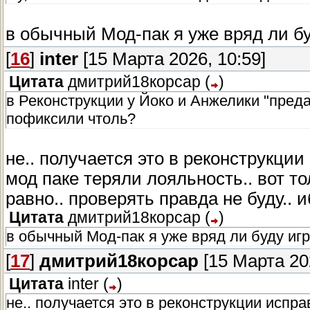
в обычный Мод-пак я уже вряд ли буд
[
16
]
inter
[15 Марта 2026, 10:59]
Цитата
дмитрий18корсар
(
)
в Реконструкции у Йоко и Анжелики "пред
пофиксили чтоль?
не.. получается это в реконструкции
мод паке теряли лояльность.. вот то
равно.. проверять правда не буду.. 
Цитата
дмитрий18корсар
(
)
в обычный Мод-пак я уже вряд ли буду игра
[
17
]
дмитрий18корсар
[15 Марта 202
Цитата
inter
(
)
не.. получается это в реконструкции испра