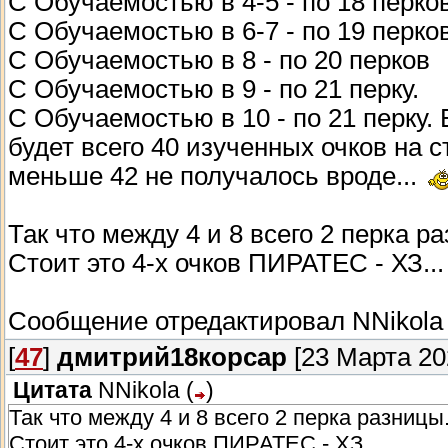
С Обучаемостью в 4-5 - по 18 перко
С Обучаемостью в 6-7 - по 19 перко
С Обучаемостью в 8 - по 20 перков
С Обучаемостью в 9 - по 21 перку.
С Обучаемостью в 10 - по 21 перку.
будет всего 40 изученных очков на с
меньше 42 не получалось вроде...
Так что между 4 и 8 всего 2 перка р
Стоит это 4-х очков ПИРАТЕС - ХЗ..
Сообщение отредактировал
NNikola
[
47
]
дмитрий18корсар
[23 Марта 202
Цитата
NNikola
(
)
Так что между 4 и 8 всего 2 перка разницы.
Стоит это 4-х очков ПИРАТЕС - ХЗ...