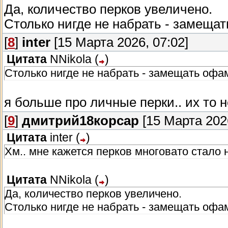
Да, количество перков увеличено.
Столько нигде не набрать - замеща
[
8
]
inter
[15 Марта 2026, 07:02]
Цитата
NNikola
(
)
Столько нигде не набрать - замещать офа
я больше про личные перки.. их то
[
9
]
дмитрий18корсар
[15 Марта 2026
Цитата
inter
(
)
Хм.. мне кажется перков многовато стало 
Цитата
NNikola
(
)
Да, количество перков увеличено.
Столько нигде не набрать - замещать офа