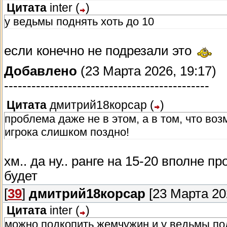
Цитата
inter
(
)
у ведьмы поднять хоть до 10
если конечно не подрезали это
Добавлено
(23 Марта 2026, 19:17)
---------------------------------------------
Цитата
дмитрий18корсар
(
)
проблема даже не в этом, а в том, что во
игрока слишком поздно!
хм.. да ну.. ранге на 15-20 вполне п
будет
[
39
]
дмитрий18корсар
[23 Марта 202
Цитата
inter
(
)
можно подкопить жемчужин и у ведьмы под