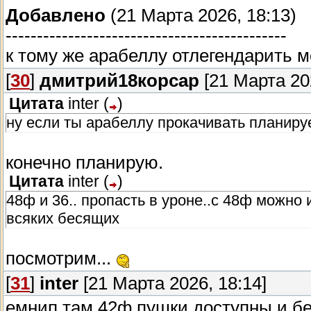
Добавлено
(21 Марта 2026, 18:13)
---------------------------------------------
к тому же арабеллу отлегендарить м
[
30
]
дмитрий18корсар
[21 Марта 202
Цитата
inter
(
)
ну если ты арабеллу прокачивать планируе
конечно планирую.
Цитата
inter
(
)
48ф и 36.. пропасть в уроне..с 48ф можно
всяких бесящих
посмотрим...
[
31
]
inter
[21 Марта 2026, 18:14]
емнип там 42ф пушки доступны и бе