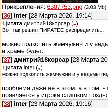
Прикрепления:
6307753.png
(3.03 Mb)
[
36
]
inter
[23 Марта 2026, 19:14]
Цитата
дмитрий18корсар
(
)
Вот так решил ПИРАТЕС распределить...
можно подкопить жемчужин и у ведь
в храме будет..
[
37
]
дмитрий18корсар
[23 Марта 202
Цитата
inter
(
)
можно подкопить жемчужин и у ведьмы подн
проблема даже не в этом, а в том,
появляется у игрока слишком поздн
[
38
]
inter
[23 Марта 2026, 19:16]