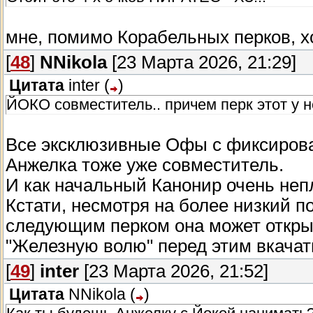
мне, помимо Корабельных перков, х
[
48
]
NNikola
[23 Марта 2026, 21:29]
Цитата
inter
(
)
ЙОКО совместитель.. причем перк этот у не
Все эксклюзивные Офы с фиксирова
Анжелка тоже уже совместитель.
И как начальный Канонир очень неп
Кстати, несмотря на более низкий п
следующим перком она может откры
"Железную волю" перед этим вкачат
[
49
]
inter
[23 Марта 2026, 21:52]
Цитата
NNikola
(
)