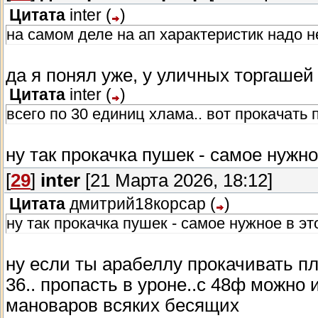
Цитата
inter
(
)
на самом деле на ап характеристик надо не
да я понял уже, у уличных торгашей
Цитата
inter
(
)
всего по 30 единиц хлама.. вот прокачать 
ну так прокачка пушек - самое нужн
[
29
]
inter
[21 Марта 2026, 18:12]
Цитата
дмитрий18корсар
(
)
ну так прокачка пушек - самое нужное в эт
ну если ты арабеллу прокачивать пл
36.. пропасть в уроне..с 48ф можно
мановаров всяких бесящих