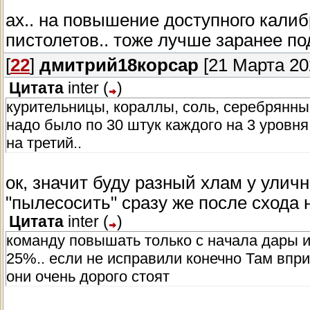
ах.. на повышение доступного калиб
пистолетов.. тоже лучше заранее п
[
22
]
дмитрий18корсар
[21 Марта 202
Цитата
inter
(
)
курительницы, кораллы, соль, серебрянны
надо было по 30 штук каждого на 3 уровня 
на третий..
ок, значит буду разный хлам у улич
"пылесосить" сразу же после схода н
Цитата
inter
(
)
команду повышать только с начала дары и 
25%.. если не исправили конечно Там впр
они очень дорого стоят