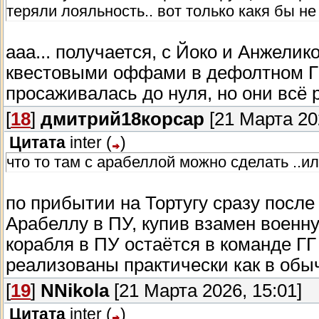
теряли лояльность.. вот только какя бы не
ааа... получается, с Йоко и Анжелик
квестовыми оффами в дефолтном ГПК
просаживалась до нуля, но они всё 
[
18
]
дмитрий18корсар
[21 Марта 202
Цитата
inter
(
)
что то там с арабеллой можно сделать ..ил
по прибытии на Тортугу сразу после
Арабеллу в ПУ, купив взамен военн
корабля в ПУ остаётся в команде ГГ
реализованы практически как в обы
[
19
]
NNikola
[21 Марта 2026, 15:01]
Цитата
inter
(
)