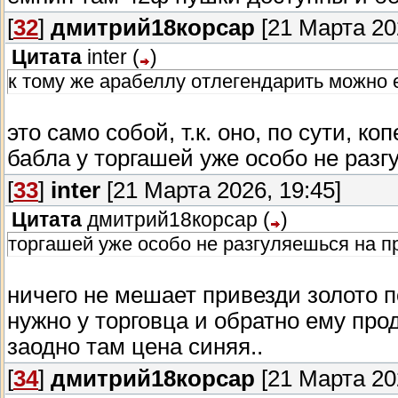
[
32
]
дмитрий18корсар
[21 Марта 202
Цитата
inter
(
)
к тому же арабеллу отлегендарить можно 
это само собой, т.к. оно, по сути, коп
бабла у торгашей уже особо не разг
[
33
]
inter
[21 Марта 2026, 19:45]
Цитата
дмитрий18корсар
(
)
торгашей уже особо не разгуляешься на пр
ничего не мешает привезди золото
нужно у торговца и обратно ему прод
заодно там цена синяя..
[
34
]
дмитрий18корсар
[21 Марта 202