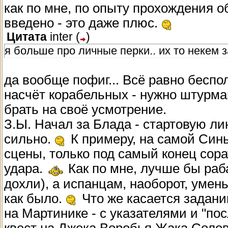
как по мне, по опыту прохождения о
введено - это даже плюс.
Цитата
inter
(
)
я больше про личные перки.. их то некем
да вообще пофиг... Всё равно беспо
насчёт корабельных - нужно штурман
брать на своё усмотрение.
З.Ы. Начал за Блада - стартовую ли
сильно.
К примеру, на самой Синь
сцены, только под самый конец сора
удара.
Как по мне, лучше бы раб
дохли), а испанцам, наоборот, умен
как было.
Что же касается заданий
на Мартинике - с указателями и "пос
квест на
Джека Воробья
Жака Соловь