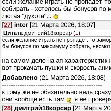
если желание играть не пропадёт, то
собирать - хотелось бы бонусов по м
лютая "духота"...
[
27
]
inter
[21 Марта 2026, 18:07]
Цитата
дмитрий18корсар
(
)
если желание играть не пропадёт, то замор
бы бонусов по максимуму собрать, несмотря
на самом деле на ап характеристик н
вот прокачать пушки и скорость аним
Добавлено
(21 Марта 2026, 18:08)
---------------------------------------------
к тому же не обязательно ведь сразу 
они вообще есть там
я не проверя
[
28
]
дмитрий18корсар
[21 Марта 202