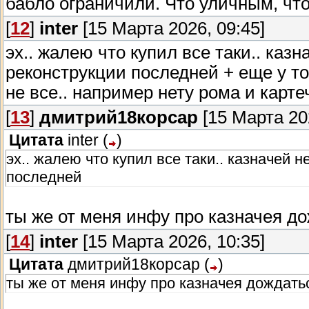
бабло ограничили. Что уличным, что
[
12
]
inter
[15 Марта 2026, 09:45]
эх.. жалею что купил все таки.. каз
реконструкции последней + еще у т
не все.. например нету рома и карте
[
13
]
дмитрий18корсар
[15 Марта 202
Цитата
inter
(
)
эх.. жалею что купил все таки.. казначей н
последней
ты же от меня инфу про казначея до
[
14
]
inter
[15 Марта 2026, 10:35]
Цитата
дмитрий18корсар
(
)
ты же от меня инфу про казначея дождатьс