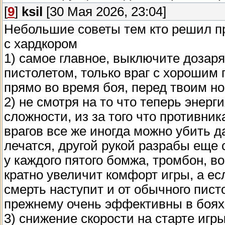
[
9
]
ksil
[30 Мая 2026, 23:04]
Небольшие советы тем кто решил п
с хардкором
1) самое главное, выключите дозар
пистолетом, только враг с хорошим
прямо во время боя, перед твоим н
2) не смотря на то что теперь энер
сложности, из за того что противни
врагов все же иногда можно убить д
лечатся, другой рукой разрабы еще
у каждого пятого бомжа, тромбон, в
кратно увеличит комфорт игры, а ес
смерть наступит и от обычного пист
прежнему очень эффективны в боях
3) снижение скорости на старте игры