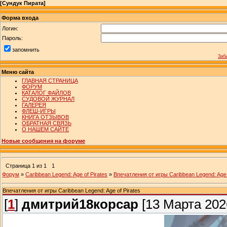
[
Сундук Пирата
]
Форма входа
Логин:
Пароль:
запомнить
Заб
Меню сайта
ГЛАВНАЯ СТРАНИЦА
ФОРУМ
КАТАЛОГ ФАЙЛОВ
СУДОВОЙ ЖУРНАЛ
ГАЛЕРЕЯ
ФЛЕШ-ИГРЫ
КНИГА ОТЗЫВОВ
ОБРАТНАЯ СВЯЗЬ
О НАШЕМ САЙТЕ
Новые сообщения на форуме
Страница
1
из
1
1
Форум
»
Caribbean Legend: Age of Pirates
»
Впечатления от игры Caribbean Legend: Age 
Впечатления от игры Caribbean Legend: Age of Pirates
[
1
]
дмитрий18корсар
[13 Марта 2026