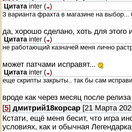
Цитата
inter
(
)
3 варианта фрахта в магазине на выбор... б
да, хорошо сделано, хоть для этого 
Цитата
inter
(
)
не работающий казначей меня лично раст
может патчами исправят...
Цитата
inter
(
)
еще скрипты закрыты.. так бы сам исправ
вроде как через месяц после релиз
[
5
]
дмитрий18корсар
[21 Марта 2026
Кстати, ещё меня бесит, что игра ин
условиях, как и обычная Легендарка 