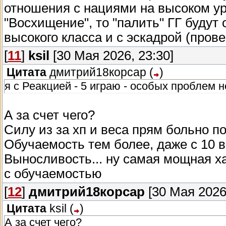
отношения с нациями на высоком уро
"Восхищение", то "палить" ГГ будут 
высокого класса и с эскадрой (прове
[
11
]
ksil
[30 Мая 2026, 23:30]
Цитата
дмитрий18корсар
(
)
я с Реакцией - 5 играю - особых проблем 
А за счет чего?
Силу из за хп и веса прям больно п
Обучаемость тем более, даже с 10 в
Выносливость... ну самая мощная ха
с обучаемостью
[
12
]
дмитрий18корсар
[30 Мая 2026,
Цитата
ksil
(
)
А за счет чего?