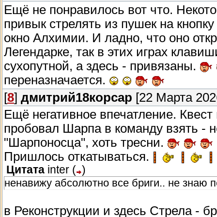
Ещё не понравилось вот что. Некот
привык стрелять из пушек на кнопку 
окно Алхимии. И ладно, что оно откр
Легендарке, так в этих играх клави
сухопутной, а здесь - привязаны.
переназначается.
[
8
]
дмитрий18корсар
[22 Марта 2026
Ещё негативное впечатление. Квест
пробовал Шарпа в команду взять - 
"Шарпоносца", хоть тресни.
Пришлось откатываться.
Цитата
inter
(
)
ненавижу абсолютно все бриги.. не знаю п
в Реконструкции и здесь Стрела - бр