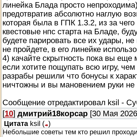
линейка Блада просто непроходима)
предотвратив абсолютно наглую воз
которая была в ГПК 1.3.2, из за чего
квестовые нпс старта на Бладе, буд
будете парировать все их удары, не
не пройдете, в его линейке использ
4) качайте скрытность пока вы еще
если хотите пощупать всю игру, чем
разрабы решили что бонусы к хара
ничтожны и вы мановением руки не 
Сообщение отредактировал
ksil
-
Су
[
10
]
дмитрий18корсар
[30 Мая 2026,
Цитата
ksil
(
)
Небольшие советы тем кто решил проходи