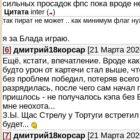
сильных просадок фпс пока вроде не
Цитата
inter
(
)
так пират не может .. как минимум флаг н
я за Блада играю.
[
6
]
дмитрий18корсар
[21 Марта 2026
Ещё, кстати, впечатление. Вроде как
будто урон от картечи стал выше, ч
без проблем победил, потеряв всего
разрядилась, после чего сам начал 
пришлось - не получалось кэпа без 
мне неохота...
З.Ы. Щас Стрелу у Тортуги встретил
будет...
[
7
]
дмитрий18корсар
[21 Марта 2026