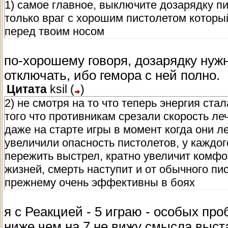
1) самое главное, выключите дозарядку п
только враг с хорошим пистолетом которы
перед твоим носом
по-хорошему говоря, дозарядку нуж
отключать, ибо гемора с ней полно.
Цитата
ksil
(
)
2) не смотря на то что теперь энергия ст
того что противникам срезали скорость ле
даже на старте игры в момент когда они л
увеличили опасность пистолетов, у каждог
пережить выстрел, кратно увеличит комфо
жизней, смерть наступит и от обычного пи
прежнему очень эффективны в боях
я с Реакцией - 5 играю - особых пр
ниже чем на 7 не вижу смысла выстав