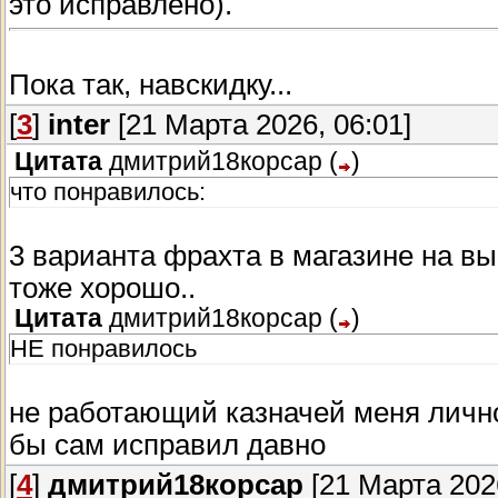
это исправлено).
Пока так, навскидку...
[
3
]
inter
[21 Марта 2026, 06:01]
Цитата
дмитрий18корсар
(
)
что понравилось:
3 варианта фрахта в магазине на выб
тоже хорошо..
Цитата
дмитрий18корсар
(
)
НЕ понравилось
не работающий казначей меня личн
бы сам исправил давно
[
4
]
дмитрий18корсар
[21 Марта 2026