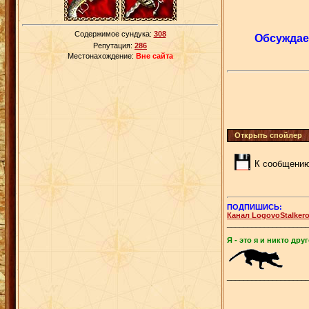
Содержимое сундука:
308
Обсуждаем
Репутация:
286
Местонахождение:
Вне сайта
К сообщению
ПОДПИШИСЬ:
Канал LogovoStalker
___________________
Я - это я и никто друг
___________________