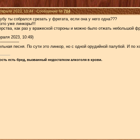
Февраля 2023, 10:44 · Сообщение №
704
лубу ты собрался срезать у фрегата, если она у него одна???
это уже линкоры!!!
ерства, как раз у вражеской стороны и можно было отжать небольшой ф
раля 2023, 10:49)
----------------
льная песня. По сути это линкор, но с одной орудийной палубой. И по 
сть есть бред, вызванный недостатком алкоголя в крови.