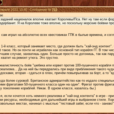
Февраля 2023, 10:40 · Сообщение №
703
а):
заданий националок вполне хватает Королевы/Пса. Нет ну там если фор
здербанит. Я на Королеве тоже вполне, но поскольку морские боёвки пр
 сам играл на абсолютно всех квестовиках ГПК в былые времена, и согл
ь 1-й класс, который занимает место, где должен быть "хай-энд контент
 такое. Но он почти не играбелен как основной тип корабля ГГ. В том чи
лучшем случае, захватишь один. Больше просто не догонишь, так как па
 хватит на ремонт утюга. Это грустно.
еалистичность боёв "шебека или корвет против 100-пушечного корабля пе
 реализма... Да на ней бы передрались при виде приближения такого чу
осками, вторая - сдаться в плен, причём повыпрыгивав за борт, а то "вд
да более суровой. Британское адмиралтейство как-то издало специальн
ими фрегатами 50-пушечного класса один на один". Фрегат против фрега
 поколению кораблей. Никак. В одном классе, казалось бы.)
ся, если хочется хоть немного реализма и "хай-энд контента" в игре -
и ресурсы, необходимые для дальнейшей игры в выбранном стиле. Хорошо
звольных местах, начинал с мыслью "тестовый забег, если что - заново".