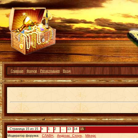
Главная
·
Форум
·
Регистрация
·
Вход
Страница
15
из
15
«
1
2
…
13
14
15
Модератор форума:
СЛАВН
,
Андрэас_Стоун
,
Mikegc