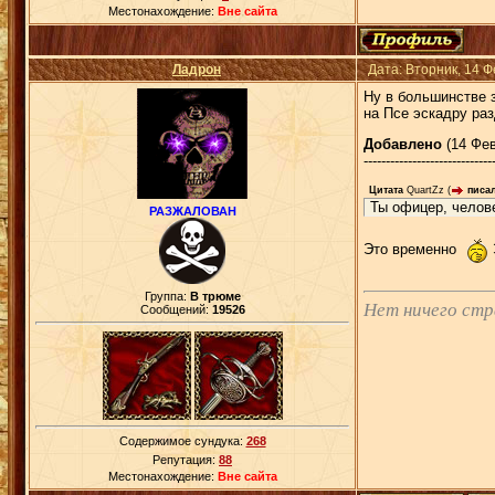
Местонахождение:
Вне сайта
Ладрон
Дата: Вторник, 14 
Ну в большинстве з
на Псе эскадру раз
Добавлено
(14 Фев
-----------------------------
Цитата
QuartZz
(
писал
Ты офицер, челов
РАЗЖАЛОВАН
Это временно
Группа:
В трюме
Нет ничего ст
Сообщений:
19526
Содержимое сундука:
268
Репутация:
88
Местонахождение:
Вне сайта