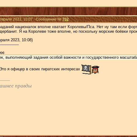
Февраля 2023, 10:07 · Сообщение №
702
аданий националок вполне хватает Королевы/Пса. Нет ну там если форт
дербанит. Я на Королеве тоже вполне, но поскольку морские боёвки про
раля 2023, 10:08)
----------------
(а):
ек, выполняющий задания особой важности и государственного масштаб
Это я офицер в своих пиратских интересах
рашнее правды