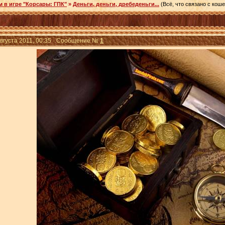
м в игре "Корсары: ГПК"
»
Деньги, деньги, дребеденьги...
(Всё, что связано с кош
Августа 2011, 00:35 · Сообщение №
1