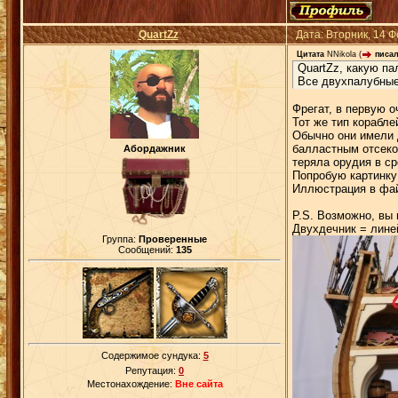
QuartZz
Дата: Вторник, 14 
Цитата
NNikola
(
писал
QuartZz, какую па
Все двухпалубные
Фрегат, в первую о
Тот же тип корабле
Обычно они имели 
балластным отсеко
Абордажник
теряла орудия в ср
Попробую картинку 
Иллюстрация в фай
P.S. Возможно, вы 
Двухдечник = линей
Группа:
Проверенные
Сообщений:
135
Содержимое сундука:
5
Репутация:
0
Местонахождение:
Вне сайта