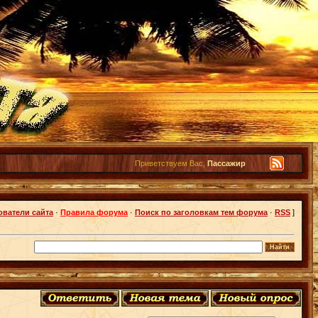
Приветствуем Вас,
Пассажир
ователи сайта
·
Правила форума
·
Поиск по заголовкам тем форума
·
RSS
]