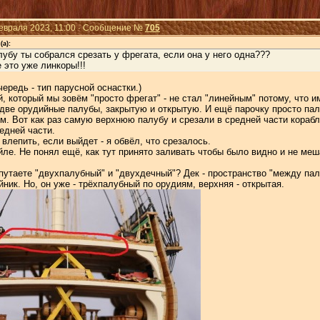
Февраля 2023, 11:00 · Сообщение №
705
(а):
лубу ты собрался срезать у фрегата, если она у него одна???
 это уже линкоры!!!
чередь - тип парусной оснастки.)
й, который мы зовём "просто фрегат" - не стал "линейным" потому, что
две орудийные палубы, закрытую и открытую. И ещё парочку просто па
м. Вот как раз самую верхнюю палубу и срезали в средней части корабл
едней части.
влепить, если выйдет - я обвёл, что срезалось.
ле. Не понял ещё, как тут принято заливать чтобы было видно и не меш
путаете "двухпалубный" и "двухдечный"? Дек - пространство "между пал
ник. Но, он уже - трёхпалубный по орудиям, верхняя - открытая.