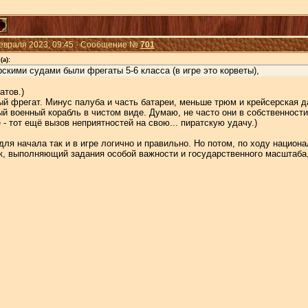
Февраля 2023, 09:45 · Сообщение №
701
(а):
кими судами были фрегаты 5-6 класса (в игре это корветы),
атов.)
ый фрегат. Минус палуба и часть батареи, меньше трюм и крейсерская д
й военный корабль в чистом виде. Думаю, не часто они в собственност
е - тот ещё вызов неприятностей на свою... пиратскую удачу.)
 для начала так и в игре логично и правильно. Но потом, по ходу национ
к, выполняющий задания особой важности и государственного масштаба, 