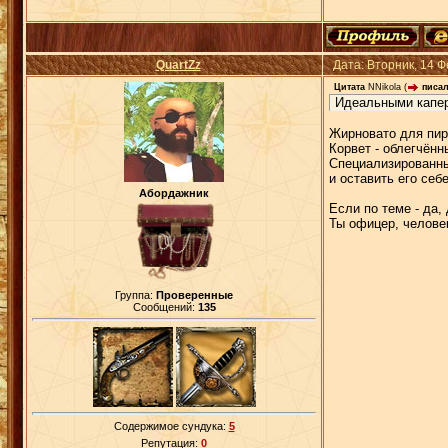
QuartZz
Дата: Вторник, 14 
Цитата
NNikola
(
писал
Идеальными каперс
Жирновато для пир
Корвет - облегчённ
Специализированны
и оставить его себ
Абордажник
Если по теме - да,
Ты офицер, челове
Группа:
Проверенные
Сообщений:
135
Содержимое сундука:
5
Репутация:
0