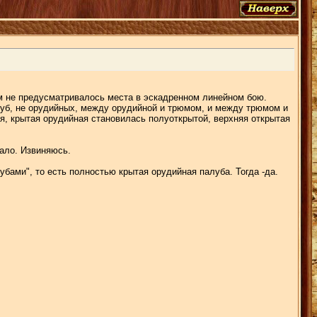
 им не предусматривалось места в эскадренном линейном бою.
луб, не орудийных, между орудийной и трюмом, и между трюмом и
я, крытая орудийная становилась полуоткрытой, верхняя открытая
ало. Извиняюсь.
убами", то есть полностью крытая орудийная палуба. Тогда -да.