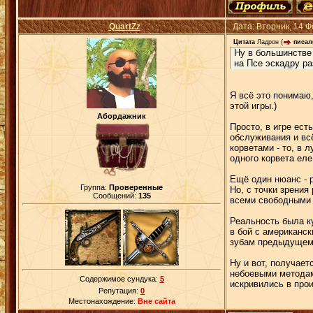
QuartZz
Дата: Вторник, 14 
Цитата
Ладрон
(
писал(
Ну в большинстве 
на Псе эскадру ра
Я всё это понимаю,
этой игры.)
Абордажник
Просто, в игре ест
обслуживания и всё
корветами - то, в 
одного корвета еле
Ещё один нюанс - р
Группа:
Проверенные
Но, с точки зрения
Сообщений:
135
всеми свободными д
Реальность была ку
в бой с американск
зубам предыдущему
Ну и вот, получает
небоевыми методам
Содержимое сундука:
5
искривились в прои
Репутация:
0
Местонахождение:
Вне сайта