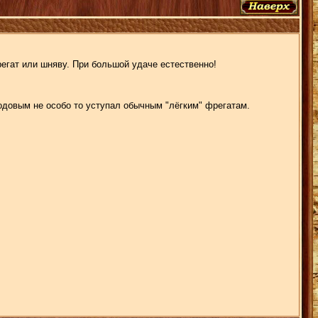
регат или шняву. При большой удаче естественно!
ходовым не особо то уступал обычным "лёгким" фрегатам.