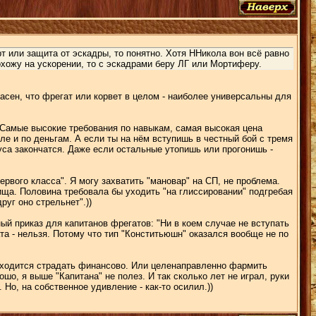
т или защита от эскадры, то понятно. Хотя ННикола вон всё равно
охожу на ускорении, то с эскадрами беру ЛГ или Мортиферу.
асен, что фрегат или корвет в целом - наиболее универсальны для
". Самые высокие требования по навыкам, самая высокая цена
сле и по деньгам. А если ты на нём вступишь в честный бой с тремя
руса закончатся. Даже если остальные утопишь или прогонишь -
рвого класса". Я могу захватить "мановар" на СП, не проблема.
дища. Половина требовала бы уходить "на глиссировании" подгребая
руг оно стрельнет".))
ый приказ для капитанов фрегатов: "Ни в коем случае не вступать
та - нельзя. Потому что тип "Конститьюшн" оказался вообще не по
 приходится страдать финансово. Или целенаправленно фармить
, я выше "Капитана" не полез. И так сколько лет не играл, руки
 Но, на собственное удивление - как-то осилил.))