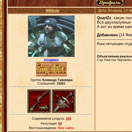
NNikola
Дата: Вторник, 14 
QuartZz
, какую па
Все двухпалубные 
А вот во время кап
Добавлено
(14 Фев
-----------------------------
Конститъюшен отде
Объективная реально
Сэр Уинстон Черчилль
ЛОЦМАН
Группа:
Команда Тазовара
Сообщений:
15351
Содержимое сундука:
168
Репутация:
89
Местонахождение:
Вне сайта