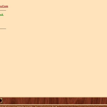
ov.Com
_____
ой.
_____