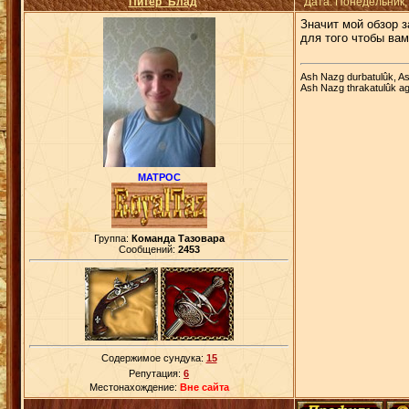
Питер_Блад
Дата: Понедельник,
Значит мой обзор з
для того чтобы вам
Ash Nazg durbatulûk, As
Ash Nazg thrakatulûk ag
МАТРОС
Группа:
Команда Тазовара
Сообщений:
2453
Содержимое сундука:
15
Репутация:
6
Местонахождение:
Вне сайта