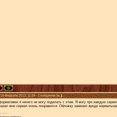
 18 Февраля 2013, 11:59 · Сообщение №
3
ормативен я ничего не могу поделать с этим. Я могу про каждую серию 
казал мне сериал очень понравился. Обложку заменил вроде нормальная
h Nazg gimbatul,