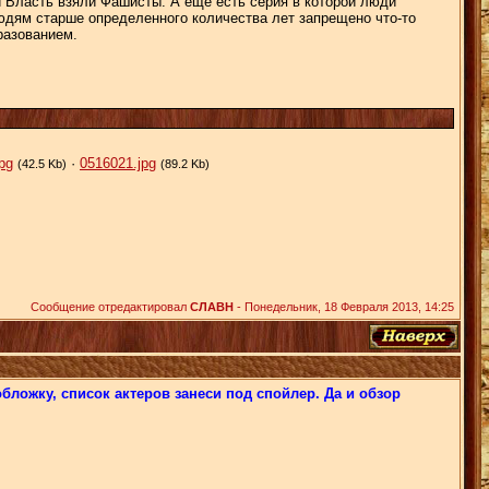
й Власть взяли Фашисты. А ещё есть серия в которой люди
 людям старше определенного количества лет запрещено что-то
разованием.
pg
·
0516021.jpg
(42.5 Kb)
(89.2 Kb)
Сообщение отредактировал
СЛАВН
-
Понедельник, 18 Февраля 2013, 14:25
ложку, список актеров занеси под спойлер. Да и обзор