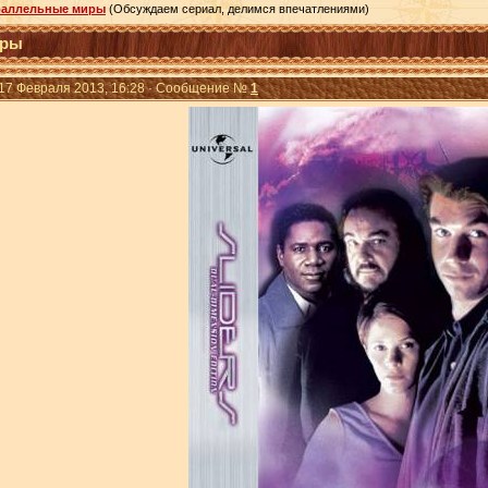
араллельные миры
(Обсуждаем сериал, делимся впечатлениями)
иры
 17 Февраля 2013, 16:28 · Сообщение №
1