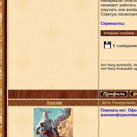
Империалистическо
начинают работать 
покупать или вооб
Советую посмотрет
Скриншоты:
К сообщению
Ash Nazg durbatulûk, As
Ash Nazg thrakatulûk ag
Альтаир
Дата: Понедельник,
Плагиата нет. Оф
малоинформативе