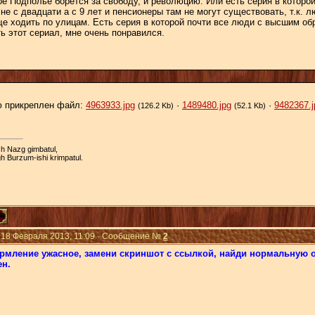
е Подполье борется за свободу, и революцию. Или есть серия в которо
не с двадцати а с 9 лет и пенсионеры там не могут существовать, т.к.
ще ходить по улицам. Есть серия в которой почти все люди с высшим об
ь этот сериал, мне очень понравился.
 прикреплен файл:
4963933.jpg
·
1489480.jpg
·
9482367.j
(126.2 Kb)
(52.1 Kb)
h Nazg gimbatul,
h Burzum-ishi krimpatul.
 18 Февраля 2013, 11:09 · Сообщение №
2
ормление ужасное, замени скриншот с ссылкой, найди нормальную об
н.