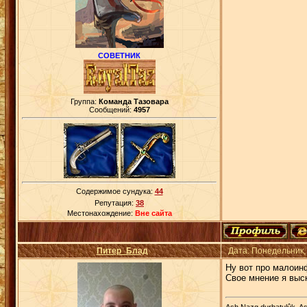
СОВЕТНИК
Группа:
Команда Тазовара
Сообщений:
4957
Содержимое сундука:
44
Репутация:
38
Местонахождение:
Вне сайта
Питер_Блад
Дата: Понедельник,
Ну вот про малоинф
Свое мнение я выс
Ash Nazg durbatulûk, As