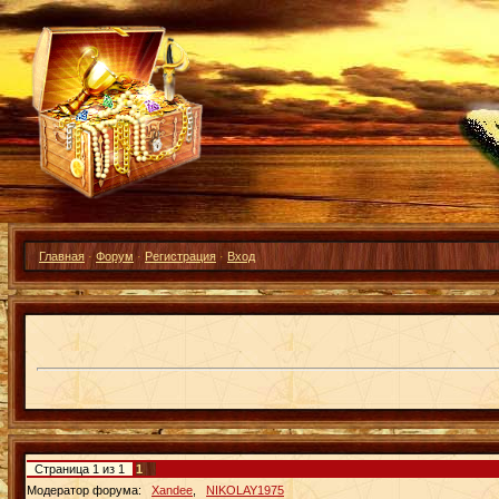
Главная
·
Форум
·
Регистрация
·
Вход
Страница
1
из
1
1
Модератор форума:
Xandee
,
NIKOLAY1975