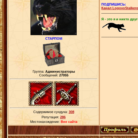
ПОДПИШИСЬ:
Канал LogovoStalker
___________________
Я - это я и никто друг
___________________
СТАРПОМ
Группа:
Администраторы
Сообщений:
27055
Содержимое сундука:
308
Репутация:
286
Местонахождение:
Вне сайта