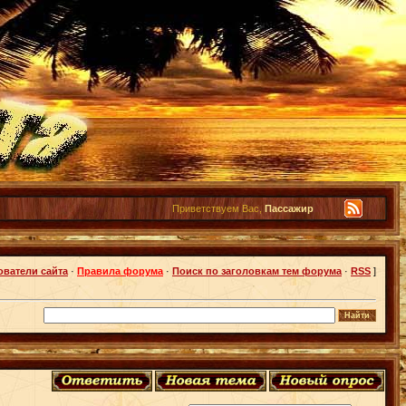
Приветствуем Вас,
Пассажир
ователи сайта
·
Правила форума
·
Поиск по заголовкам тем форума
·
RSS
]