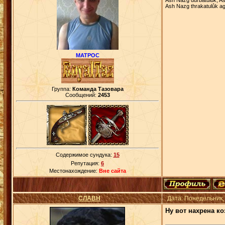
Ash Nazg thrakatulûk ag
МАТРОС
Группа:
Команда Тазовара
Сообщений:
2453
Содержимое сундука:
15
Репутация:
6
Местонахождение:
Вне сайта
СЛАВН
Дата: Понедельник,
Ну вот нахрена к