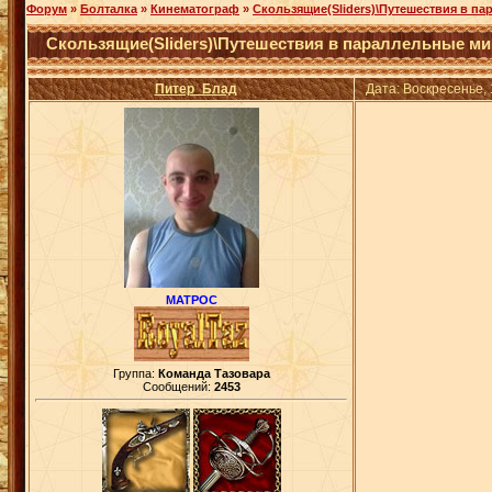
Форум
»
Болталка
»
Кинематограф
»
Скользящие(Sliders)\Путешествия в п
Скользящие(Sliders)\Путешествия в параллельные м
Питер_Блад
Дата: Воскресенье,
МАТРОС
Группа:
Команда Тазовара
Сообщений:
2453