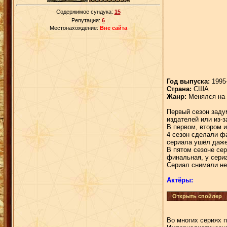
Содержимое сундука:
15
Репутация:
6
Местонахождение:
Вне сайта
Год выпуска:
1995-
Страна:
США
Жанр:
Менялся на 
Первый сезон заду
издателей или из-з
В первом, втором 
4 сезон сделали ф
сериала ушёл даже
В пятом сезоне се
финальная, у сериа
Сериал снимали нес
Актёры:
Во многих сериях 