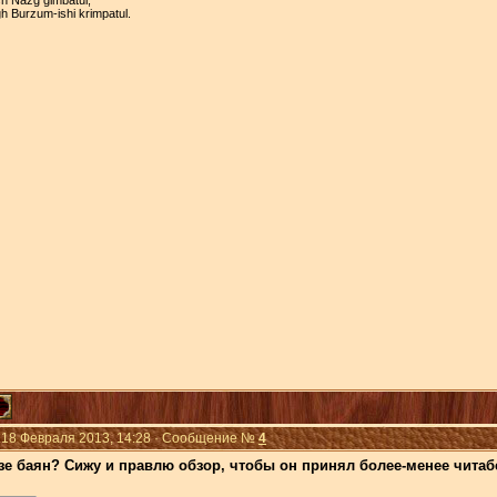
h Burzum-ishi krimpatul.
 18 Февраля 2013, 14:28 · Сообщение №
4
озе баян? Сижу и правлю обзор, чтобы он принял более-менее читаб