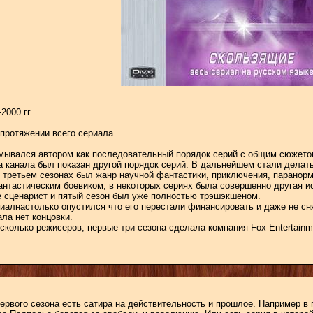
2000 гг.
протяжении всего сериала.
мывался автором как последовательный порядок серий с общим сюжето
а канала был показан другой порядок серий. В дальнейшем стали делат
и третьем сезонах был жанр научной фантастики, приключения, паранорм
антастическим боевиком, в некоторых сериях была совершенно другая ис
 сценарист и пятый сезон был уже полностью трэшэкшеном.
риалнастолько опустился что его перестали финансировать и даже не с
ла нет концовки.
колько режисеров, первые три сезона сделала компания Fox Entertainmen
первого сезона есть сатира на действительность и прошлое. Например в