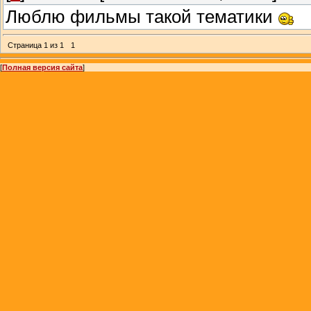
Люблю фильмы такой тематики
Страница
1
из
1
1
[
Полная версия сайта
]