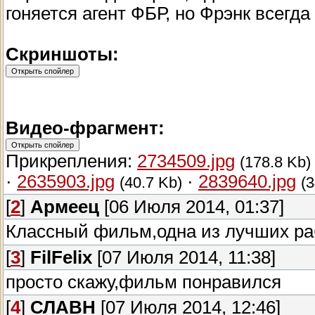
гоняется агент ФБР, но Фрэнк всегда 
Скриншоты:
Видео-фрагмент:
Прикрепления:
2734509.jpg
(178.8 Kb)
·
2635903.jpg
·
2839640.jpg
(40.7 Kb)
(3
[
2
]
Армеец
[06 Июля 2014, 01:37]
Классный фильм,одна из лучших раб
[
3
]
FilFelix
[07 Июля 2014, 11:38]
просто скажу,фильм понравился
[
4
]
СЛАВН
[07 Июля 2014, 12:46]