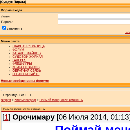
[
Сундук Пирата
]
Форма входа
Логин:
Пароль:
запомнить
Заб
Меню сайта
ГЛАВНАЯ СТРАНИЦА
ФОРУМ
КАТАЛОГ ФАЙЛОВ
СУДОВОЙ ЖУРНАЛ
ГАЛЕРЕЯ
ФЛЕШ-ИГРЫ
КНИГА ОТЗЫВОВ
ОБРАТНАЯ СВЯЗЬ
О НАШЕМ САЙТЕ
Новые сообщения на форуме
Страница
1
из
1
1
Форум
»
Кинематограф
»
Поймай меня, если сможешь
Поймай меня, если сможешь
[
1
]
Орочимару
[06 Июля 2014, 01:13
Поймай мен