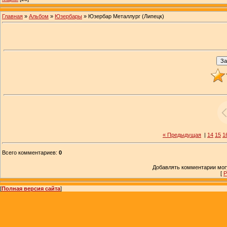
Главная
»
Альбом
»
Юзербары
» Юзербар Металлург (Липецк)
« Предыдущая
|
14
15
1
Всего комментариев
:
0
Добавлять комментарии могу
[
Р
[
Полная версия сайта
]