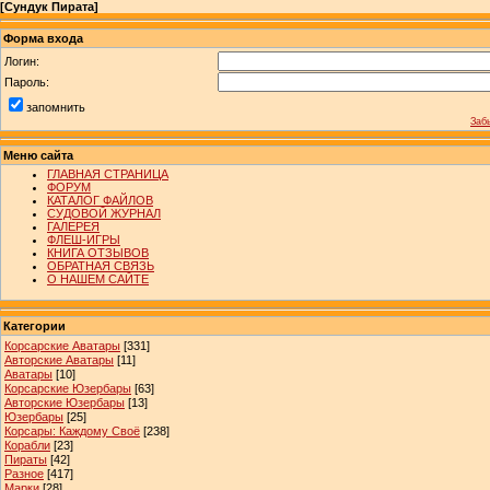
[
Сундук Пирата
]
Форма входа
Логин:
Пароль:
запомнить
Заб
Меню сайта
ГЛАВНАЯ СТРАНИЦА
ФОРУМ
КАТАЛОГ ФАЙЛОВ
СУДОВОЙ ЖУРНАЛ
ГАЛЕРЕЯ
ФЛЕШ-ИГРЫ
КНИГА ОТЗЫВОВ
ОБРАТНАЯ СВЯЗЬ
О НАШЕМ САЙТЕ
Категории
Корсарские Аватары
[331]
Авторские Аватары
[11]
Аватары
[10]
Корсарские Юзербары
[63]
Авторские Юзербары
[13]
Юзербары
[25]
Корсары: Каждому Своё
[238]
Корабли
[23]
Пираты
[42]
Разное
[417]
Марки
[28]