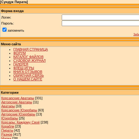
[
Сундук Пирата
]
Форма входа
Логин:
Пароль:
запомнить
Заб
Меню сайта
ГЛАВНАЯ СТРАНИЦА
ФОРУМ
КАТАЛОГ ФАЙЛОВ
СУДОВОЙ ЖУРНАЛ
ГАЛЕРЕЯ
ФЛЕШ-ИГРЫ
КНИГА ОТЗЫВОВ
ОБРАТНАЯ СВЯЗЬ
О НАШЕМ САЙТЕ
Категории
Корсарские Аватары
[331]
Авторские Аватары
[11]
Аватары
[10]
Корсарские Юзербары
[63]
Авторские Юзербары
[13]
Юзербары
[25]
Корсары: Каждому Своё
[238]
Корабли
[23]
Пираты
[42]
Разное
[417]
Марки
[28]