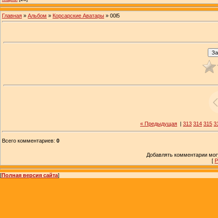
Главная
»
Альбом
»
Корсарские Аватары
» 00l5
« Предыдущая
|
313
314
315
3
Всего комментариев
:
0
Добавлять комментарии могу
[
Р
[
Полная версия сайта
]