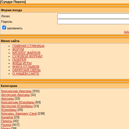
[
Сундук Пирата
]
Форма входа
Логин:
Пароль:
запомнить
Заб
Меню сайта
ГЛАВНАЯ СТРАНИЦА
ФОРУМ
КАТАЛОГ ФАЙЛОВ
СУДОВОЙ ЖУРНАЛ
ГАЛЕРЕЯ
ФЛЕШ-ИГРЫ
КНИГА ОТЗЫВОВ
ОБРАТНАЯ СВЯЗЬ
О НАШЕМ САЙТЕ
Категории
Корсарские Аватары
[331]
Авторские Аватары
[11]
Аватары
[10]
Корсарские Юзербары
[63]
Авторские Юзербары
[13]
Юзербары
[25]
Корсары: Каждому Своё
[238]
Корабли
[23]
Пираты
[42]
Разное
[417]
Марки
[28]