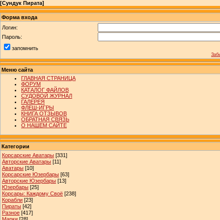
[
Сундук Пирата
]
Форма входа
Логин:
Пароль:
запомнить
Заб
Меню сайта
ГЛАВНАЯ СТРАНИЦА
ФОРУМ
КАТАЛОГ ФАЙЛОВ
СУДОВОЙ ЖУРНАЛ
ГАЛЕРЕЯ
ФЛЕШ-ИГРЫ
КНИГА ОТЗЫВОВ
ОБРАТНАЯ СВЯЗЬ
О НАШЕМ САЙТЕ
Категории
Корсарские Аватары
[331]
Авторские Аватары
[11]
Аватары
[10]
Корсарские Юзербары
[63]
Авторские Юзербары
[13]
Юзербары
[25]
Корсары: Каждому Своё
[238]
Корабли
[23]
Пираты
[42]
Разное
[417]
Марки
[28]