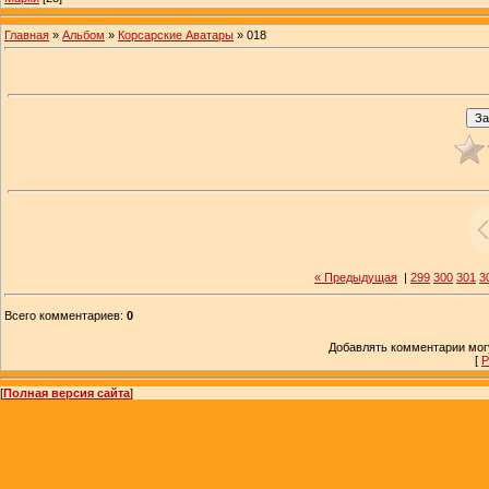
Главная
»
Альбом
»
Корсарские Аватары
» 018
« Предыдущая
|
299
300
301
3
Всего комментариев
:
0
Добавлять комментарии могу
[
Р
[
Полная версия сайта
]