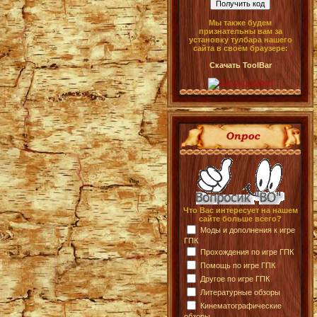
Мы также будем
признательны вам за
установку тулбара нашего
сайта в своём браузере:
Скачать ToolBar
Что Вас интересует на нашем
сайте больше всего?
Моды и дополнения к игре
ГПК
Прохождения по игре ГПК
Помощь по игре ГПК
Другое по игре ГПК
Литературные обзоры
Кинематографические
обзоры