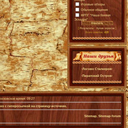
Игровые обзоры
Обычное общение
ФРПГ "Наша боевая
Эскадра"
[
·
]
Результаты
Архив опросов
Всего ответов:
439
·Логово Сталкеров·
·Пиратский Остров·
Московское время: 09:27
ко с гиперссылкой на страницу-источник.
Sitemap
,
Sitemap-forum