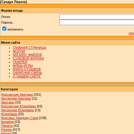
[
Сундук Пирата
]
Форма входа
Логин:
Пароль:
запомнить
Заб
Меню сайта
ГЛАВНАЯ СТРАНИЦА
ФОРУМ
КАТАЛОГ ФАЙЛОВ
СУДОВОЙ ЖУРНАЛ
ГАЛЕРЕЯ
ФЛЕШ-ИГРЫ
КНИГА ОТЗЫВОВ
ОБРАТНАЯ СВЯЗЬ
О НАШЕМ САЙТЕ
Категории
Корсарские Аватары
[331]
Авторские Аватары
[11]
Аватары
[10]
Корсарские Юзербары
[63]
Авторские Юзербары
[13]
Юзербары
[25]
Корсары: Каждому Своё
[238]
Корабли
[23]
Пираты
[42]
Разное
[417]
Марки
[28]