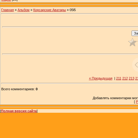
Главная
»
Альбом
»
Корсарские Аватары
» 05l5
« Предыдущая
|
211
212
213
2
Всего комментариев
:
0
Добавлять комментарии могу
[
Р
[
Полная версия сайта
]