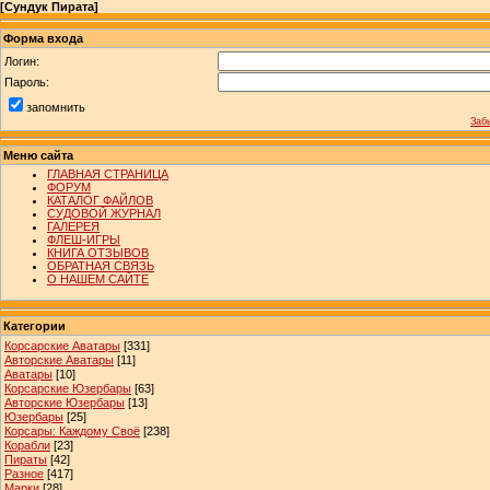
[
Сундук Пирата
]
Форма входа
Логин:
Пароль:
запомнить
Заб
Меню сайта
ГЛАВНАЯ СТРАНИЦА
ФОРУМ
КАТАЛОГ ФАЙЛОВ
СУДОВОЙ ЖУРНАЛ
ГАЛЕРЕЯ
ФЛЕШ-ИГРЫ
КНИГА ОТЗЫВОВ
ОБРАТНАЯ СВЯЗЬ
О НАШЕМ САЙТЕ
Категории
Корсарские Аватары
[331]
Авторские Аватары
[11]
Аватары
[10]
Корсарские Юзербары
[63]
Авторские Юзербары
[13]
Юзербары
[25]
Корсары: Каждому Своё
[238]
Корабли
[23]
Пираты
[42]
Разное
[417]
Марки
[28]