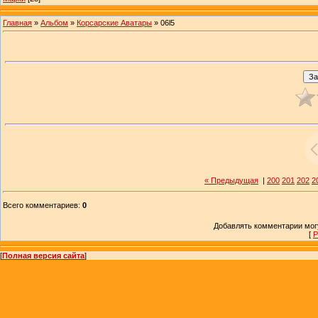
Главная
»
Альбом
»
Корсарские Аватары
» 06l5
« Предыдущая
|
200
201
202
2
Всего комментариев
:
0
Добавлять комментарии могу
[
Р
[
Полная версия сайта
]