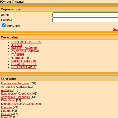
[
Сундук Пирата
]
Форма входа
Логин:
Пароль:
запомнить
Заб
Меню сайта
ГЛАВНАЯ СТРАНИЦА
ФОРУМ
КАТАЛОГ ФАЙЛОВ
СУДОВОЙ ЖУРНАЛ
ГАЛЕРЕЯ
ФЛЕШ-ИГРЫ
КНИГА ОТЗЫВОВ
ОБРАТНАЯ СВЯЗЬ
О НАШЕМ САЙТЕ
Категории
Корсарские Аватары
[331]
Авторские Аватары
[11]
Аватары
[10]
Корсарские Юзербары
[63]
Авторские Юзербары
[13]
Юзербары
[25]
Корсары: Каждому Своё
[238]
Корабли
[23]
Пираты
[42]
Разное
[417]
Марки
[28]