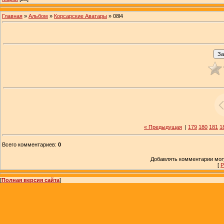
Главная
»
Альбом
»
Корсарские Аватары
» 08l4
« Предыдущая
|
179
180
181
1
Всего комментариев
:
0
Добавлять комментарии могу
[
Р
[
Полная версия сайта
]