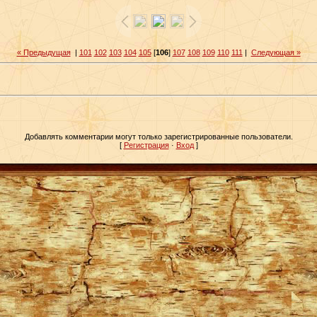
« Предыдущая
|
101
102
103
104
105
[
106
]
107
108
109
110
111
|
Следующая »
Добавлять комментарии могут только зарегистрированные пользователи.
[
Регистрация
·
Вход
]