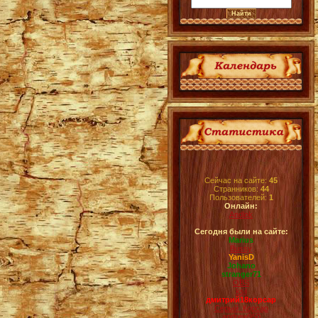
Сейчас на сайте:
45
Странников:
44
Пользователей:
1
Онлайн:
Andlok
Сегодня были на сайте:
Marius
Bussy
YanisD
Johano
stranger71
OBS
ksil
дмитрий18корсар
Серый_Корсар
andrew950