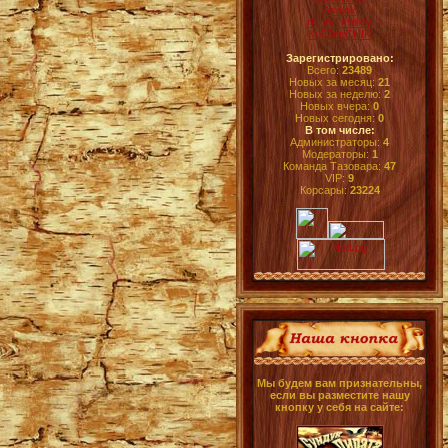
Andlok
rk_dv_melkiy
Ku33neCHIK
Зарегистрировано:
Всего:
23489
Новых за месяц:
21
Новых за неделю:
2
Новых вчера:
0
Новых сегодня:
0
В том числе:
Администраторы:
4
Модераторы:
1
Команда Тазовара:
47
VIP:
9
Корсары:
23224
Мы будем вам признательны,
если вы разместите нашу
кнопку у себя на сайте: