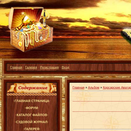
Главная
·
Галерея
·
Регистрация
·
Вход
Главная
»
Альбом
»
Корсарские Авата
·ГЛАВНАЯ СТРАНИЦА·
·ФОРУМ·
·КАТАЛОГ ФАЙЛОВ·
·СУДОВОЙ ЖУРНАЛ·
·ГАЛЕРЕЯ·