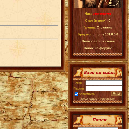
Ник:
отсутствует
Стаж (в днях):
0
Группа:
Странник
Браузер:
chrome 131.0.0.0
·Пользователи сайта·
·Новое на форуме·
Логин:
Пароль:
запомнить
Забыл пароль
·
Регистрация