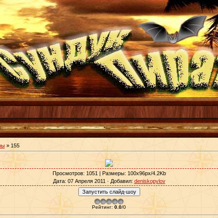
ры
» 155
Просмотров
: 1051 |
Размеры
: 100x96px/4.2Kb
Дата
: 07 Апреля 2011 ·
Добавил
:
deniskopylov
Рейтинг
:
0.0
/
0