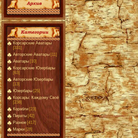
Корсарские Аватары
[331]
Авторские Аватары
[11]
Аватары
[10]
Корсарские Юзербары
[63]
Авторские Юзербары
[13]
Юзербары
[25]
Корсары: Каждому Своё
[238]
Корабли
[23]
Пираты
[42]
Разное
[417]
Марки
[28]