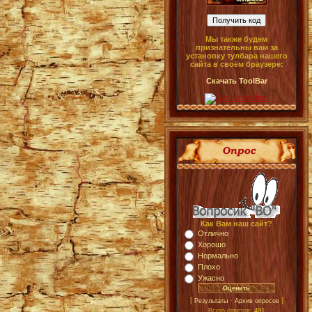
Мы также будем
признательны вам за
установку тулбара нашего
сайта в своём браузере:
Скачать ToolBar
Как Вам наш сайт?
Отлично
Хорошо
Нормально
Плохо
Ужасно
[
·
]
Результаты
Архив опросов
Всего ответов:
491