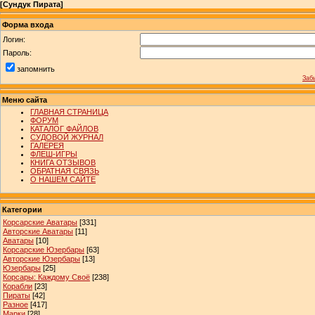
[
Сундук Пирата
]
Форма входа
Логин:
Пароль:
запомнить
Заб
Меню сайта
ГЛАВНАЯ СТРАНИЦА
ФОРУМ
КАТАЛОГ ФАЙЛОВ
СУДОВОЙ ЖУРНАЛ
ГАЛЕРЕЯ
ФЛЕШ-ИГРЫ
КНИГА ОТЗЫВОВ
ОБРАТНАЯ СВЯЗЬ
О НАШЕМ САЙТЕ
Категории
Корсарские Аватары
[331]
Авторские Аватары
[11]
Аватары
[10]
Корсарские Юзербары
[63]
Авторские Юзербары
[13]
Юзербары
[25]
Корсары: Каждому Своё
[238]
Корабли
[23]
Пираты
[42]
Разное
[417]
Марки
[28]