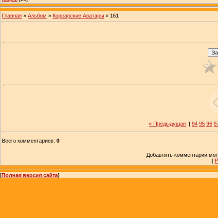
Главная
»
Альбом
»
Корсарские Аватары
» 161
« Предыдущая
|
94
95
96
9
Всего комментариев
:
0
Добавлять комментарии могу
[
Р
[
Полная версия сайта
]