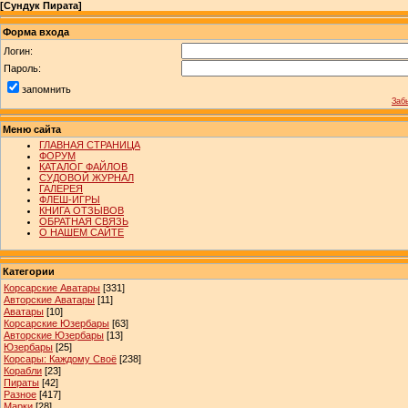
[
Сундук Пирата
]
Форма входа
Логин:
Пароль:
запомнить
Заб
Меню сайта
ГЛАВНАЯ СТРАНИЦА
ФОРУМ
КАТАЛОГ ФАЙЛОВ
СУДОВОЙ ЖУРНАЛ
ГАЛЕРЕЯ
ФЛЕШ-ИГРЫ
КНИГА ОТЗЫВОВ
ОБРАТНАЯ СВЯЗЬ
О НАШЕМ САЙТЕ
Категории
Корсарские Аватары
[331]
Авторские Аватары
[11]
Аватары
[10]
Корсарские Юзербары
[63]
Авторские Юзербары
[13]
Юзербары
[25]
Корсары: Каждому Своё
[238]
Корабли
[23]
Пираты
[42]
Разное
[417]
Марки
[28]