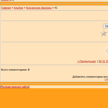
Главная
»
Альбом
»
Корсарские Аватары
» 41
« Предыдущая
|
30
31
3
Всего комментариев
:
0
Добавлять комментарии могу
[
Р
[
Полная версия сайта
]