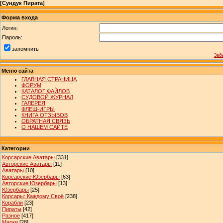
[
Сундук Пирата
]
Форма входа
Логин:
Пароль:
запомнить
Заб
Меню сайта
ГЛАВНАЯ СТРАНИЦА
ФОРУМ
КАТАЛОГ ФАЙЛОВ
СУДОВОЙ ЖУРНАЛ
ГАЛЕРЕЯ
ФЛЕШ-ИГРЫ
КНИГА ОТЗЫВОВ
ОБРАТНАЯ СВЯЗЬ
О НАШЕМ САЙТЕ
Категории
Корсарские Аватары
[331]
Авторские Аватары
[11]
Аватары
[10]
Корсарские Юзербары
[63]
Авторские Юзербары
[13]
Юзербары
[25]
Корсары: Каждому Своё
[238]
Корабли
[23]
Пираты
[42]
Разное
[417]
Марки
[28]