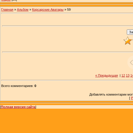
Главная
»
Альбом
»
Корсарские Аватары
» 59
« Предыдущая
|
12
13
1
Всего комментариев
:
0
Добавлять комментарии могу
[
Р
[
Полная версия сайта
]