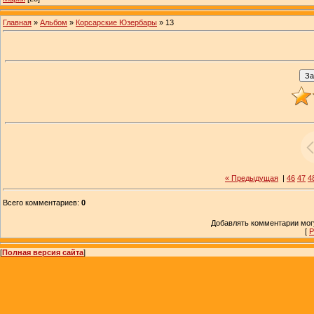
Главная
»
Альбом
»
Корсарские Юзербары
» 13
« Предыдущая
|
46
47
4
Всего комментариев
:
0
Добавлять комментарии могу
[
Р
[
Полная версия сайта
]