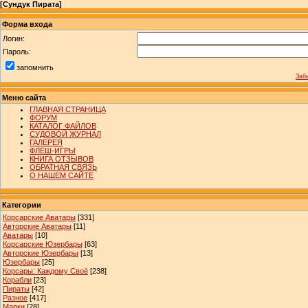
[
Сундук Пирата
]
Форма входа
Логин:
Пароль:
запомнить
Заб
Меню сайта
ГЛАВНАЯ СТРАНИЦА
ФОРУМ
КАТАЛОГ ФАЙЛОВ
СУДОВОЙ ЖУРНАЛ
ГАЛЕРЕЯ
ФЛЕШ-ИГРЫ
КНИГА ОТЗЫВОВ
ОБРАТНАЯ СВЯЗЬ
О НАШЕМ САЙТЕ
Категории
Корсарские Аватары
[331]
Авторские Аватары
[11]
Аватары
[10]
Корсарские Юзербары
[63]
Авторские Юзербары
[13]
Юзербары
[25]
Корсары: Каждому Своё
[238]
Корабли
[23]
Пираты
[42]
Разное
[417]
Марки
[28]