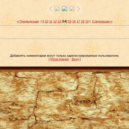
« Предыдущая
|
9
10
11
12
13
[
14
]
15
16
17
18
19
|
Следующая »
Добавлять комментарии могут только зарегистрированные пользователи.
[
Регистрация
·
Вход
]