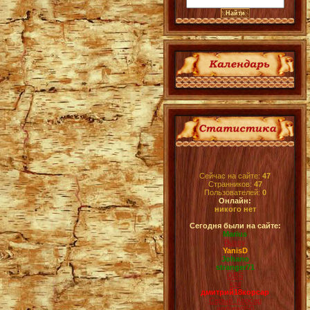
Сейчас на сайте:
47
Странников:
47
Пользователей:
0
Онлайн:
никого нет
Сегодня были на сайте:
Marius
Bussy
YanisD
Johano
stranger71
OBS
ksil
дмитрий18корсар
Серый_Корсар
andrew950