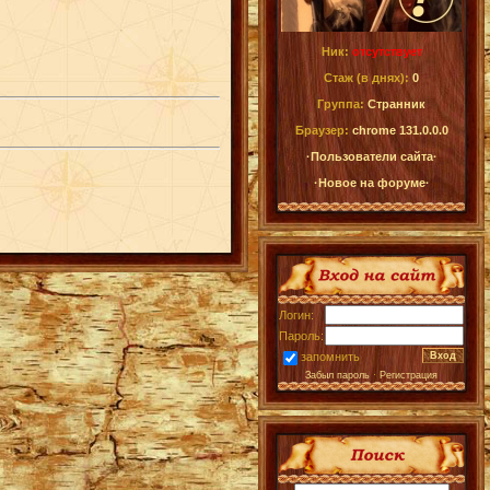
Ник:
отсутствует
Стаж (в днях):
0
Группа:
Странник
Браузер:
chrome 131.0.0.0
·Пользователи сайта·
·Новое на форуме·
Логин:
Пароль:
запомнить
Забыл пароль
·
Регистрация