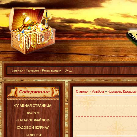
Главная
·
Галерея
·
Регистрация
·
Вход
Главная
»
Альбом
»
Корсары: Каждому
·ГЛАВНАЯ СТРАНИЦА·
·ФОРУМ·
·КАТАЛОГ ФАЙЛОВ·
·СУДОВОЙ ЖУРНАЛ·
·ГАЛЕРЕЯ·