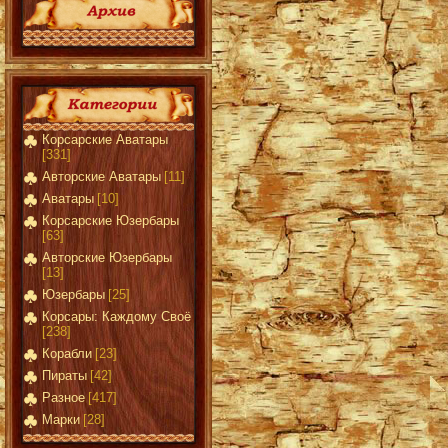
Корсарские Аватары
[331]
Авторские Аватары
[11]
Аватары
[10]
Корсарские Юзербары
[63]
Авторские Юзербары
[13]
Юзербары
[25]
Корсары: Каждому Своё
[238]
Корабли
[23]
Пираты
[42]
Разное
[417]
Марки
[28]