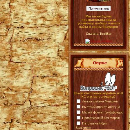
Мы также будем
признательны вам за
установку тулбара нашего
сайта в своём браузере:
Скачать ToolBar
Какой квестовый корабль из К
КС считаете лучшим?
Легкая шебека Мейфинг
Быстрый фрегат Фортуна
Малый фрегат Гриффондор
Приватирский кеч Мираж
Патрульный бриг
Валькирия