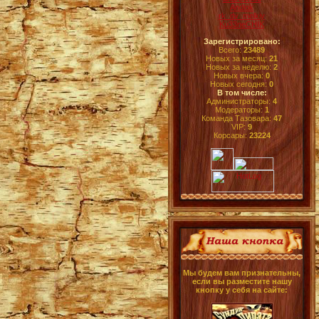
Andlok
rk_dv_melkiy
Ku33neCHIK
Зарегистрировано:
Всего:
23489
Новых за месяц:
21
Новых за неделю:
2
Новых вчера:
0
Новых сегодня:
0
В том числе:
Администраторы:
4
Модераторы:
1
Команда Тазовара:
47
VIP:
9
Корсары:
23224
Мы будем вам признательны,
если вы разместите нашу
кнопку у себя на сайте: