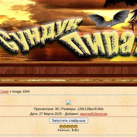
 Своё
» Image 1044
Просмотров
: 95 |
Размеры
: 128x128px/8.6Kb
Дата
: 27 Марта 2025 ·
Добавил
:
дмитрий18корсар
Рейтинг
:
5.0
/
1