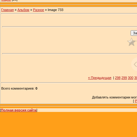
Главная
»
Альбом
»
Разное
» Image 733
« Предыдущая
|
298
299
300
3
Всего комментариев
:
0
Добавлять комментарии могу
[
Р
[
Полная версия сайта
]