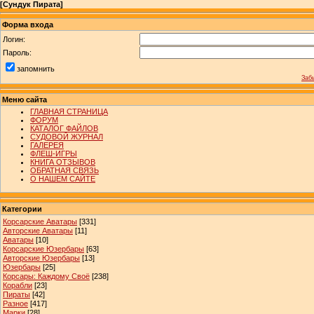
[
Сундук Пирата
]
Форма входа
Логин:
Пароль:
запомнить
Заб
Меню сайта
ГЛАВНАЯ СТРАНИЦА
ФОРУМ
КАТАЛОГ ФАЙЛОВ
СУДОВОЙ ЖУРНАЛ
ГАЛЕРЕЯ
ФЛЕШ-ИГРЫ
КНИГА ОТЗЫВОВ
ОБРАТНАЯ СВЯЗЬ
О НАШЕМ САЙТЕ
Категории
Корсарские Аватары
[331]
Авторские Аватары
[11]
Аватары
[10]
Корсарские Юзербары
[63]
Авторские Юзербары
[13]
Юзербары
[25]
Корсары: Каждому Своё
[238]
Корабли
[23]
Пираты
[42]
Разное
[417]
Марки
[28]