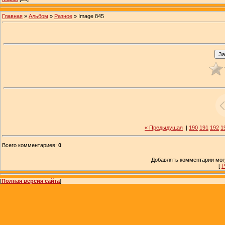
Главная
»
Альбом
»
Разное
» Image 845
« Предыдущая
|
190
191
192
1
Всего комментариев
:
0
Добавлять комментарии могу
[
Р
[
Полная версия сайта
]