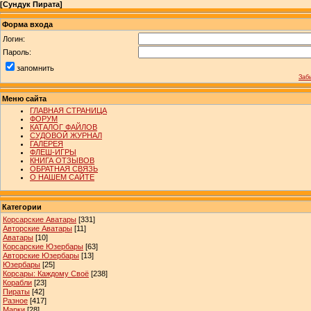
[
Сундук Пирата
]
Форма входа
Логин:
Пароль:
запомнить
Заб
Меню сайта
ГЛАВНАЯ СТРАНИЦА
ФОРУМ
КАТАЛОГ ФАЙЛОВ
СУДОВОЙ ЖУРНАЛ
ГАЛЕРЕЯ
ФЛЕШ-ИГРЫ
КНИГА ОТЗЫВОВ
ОБРАТНАЯ СВЯЗЬ
О НАШЕМ САЙТЕ
Категории
Корсарские Аватары
[331]
Авторские Аватары
[11]
Аватары
[10]
Корсарские Юзербары
[63]
Авторские Юзербары
[13]
Юзербары
[25]
Корсары: Каждому Своё
[238]
Корабли
[23]
Пираты
[42]
Разное
[417]
Марки
[28]