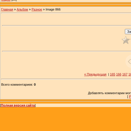
Главная
»
Альбом
»
Разное
» Image 866
« Предыдущая
|
165
166
167
1
Всего комментариев
:
0
Добавлять комментарии могу
[
Р
[
Полная версия сайта
]