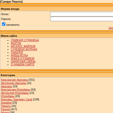
[
Сундук Пирата
]
Форма входа
Логин:
Пароль:
запомнить
Заб
Меню сайта
ГЛАВНАЯ СТРАНИЦА
ФОРУМ
КАТАЛОГ ФАЙЛОВ
СУДОВОЙ ЖУРНАЛ
ГАЛЕРЕЯ
ФЛЕШ-ИГРЫ
КНИГА ОТЗЫВОВ
ОБРАТНАЯ СВЯЗЬ
О НАШЕМ САЙТЕ
Категории
Корсарские Аватары
[331]
Авторские Аватары
[11]
Аватары
[10]
Корсарские Юзербары
[63]
Авторские Юзербары
[13]
Юзербары
[25]
Корсары: Каждому Своё
[238]
Корабли
[23]
Пираты
[42]
Разное
[417]
Марки
[28]