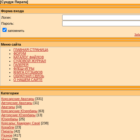
[
Сундук Пирата
]
Форма входа
Логин:
Пароль:
запомнить
Заб
Меню сайта
ГЛАВНАЯ СТРАНИЦА
ФОРУМ
КАТАЛОГ ФАЙЛОВ
СУДОВОЙ ЖУРНАЛ
ГАЛЕРЕЯ
ФЛЕШ-ИГРЫ
КНИГА ОТЗЫВОВ
ОБРАТНАЯ СВЯЗЬ
О НАШЕМ САЙТЕ
Категории
Корсарские Аватары
[331]
Авторские Аватары
[11]
Аватары
[10]
Корсарские Юзербары
[63]
Авторские Юзербары
[13]
Юзербары
[25]
Корсары: Каждому Своё
[238]
Корабли
[23]
Пираты
[42]
Разное
[417]
Марки
[28]