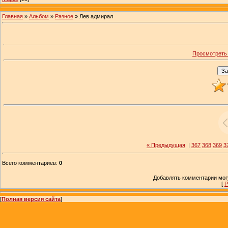
Главная
»
Альбом
»
Разное
» Лев адмирал
Просмотреть 
« Предыдущая
|
367
368
369
3
Всего комментариев
:
0
Добавлять комментарии могу
[
Р
[
Полная версия сайта
]