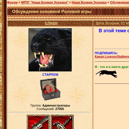
Форум
»
ФРПГ "Наша Боевая Эскадра"
»
Наша Боевая Эскадра
»
Обсуждение
Обсуждение основной Ролевой игры
СЛАВН
Дата: Вторник, 01 
В этой теме 
ПОДПИШИСЬ:
Канал LogovoStalker
___________________
Я - это я и никто друг
СТАРПОМ
___________________
Группа:
Администраторы
Сообщений:
27055