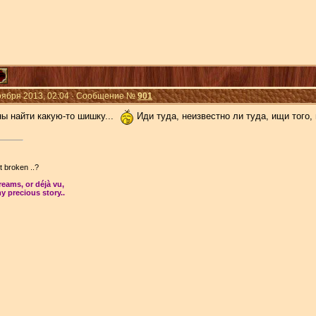
Ноября 2013, 02:04 · Сообщение №
901
ы найти какую-то шишку...
Иди туда, неизвестно ли туда, ищи того, 
't broken ..?
dreams, or déjà vu,
y precious story..