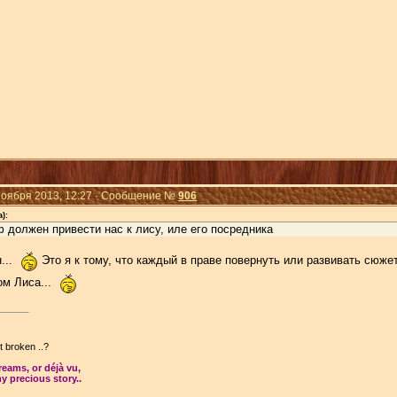
Ноября 2013, 12:27 · Сообщение №
906
):
 должен привести нас к лису, иле его посредника
...
Это я к тому, что каждый в праве повернуть или развивать сюжет,
ом Лиса...
't broken ..?
dreams, or déjà vu,
y precious story..