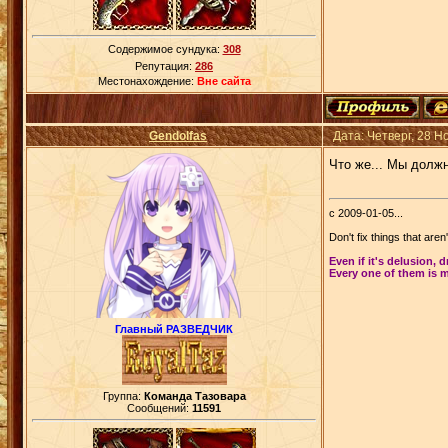
Содержимое сундука:
308
Репутация:
286
Местонахождение:
Вне сайта
Gendolfas
Дата: Четверг, 28 
Что же... Мы должн
с 2009-01-05...
Don't fix things that aren
Even if it's delusion, 
Every one of them is m
Главный РАЗВЕДЧИК
Группа:
Команда Тазовара
Сообщений:
11591