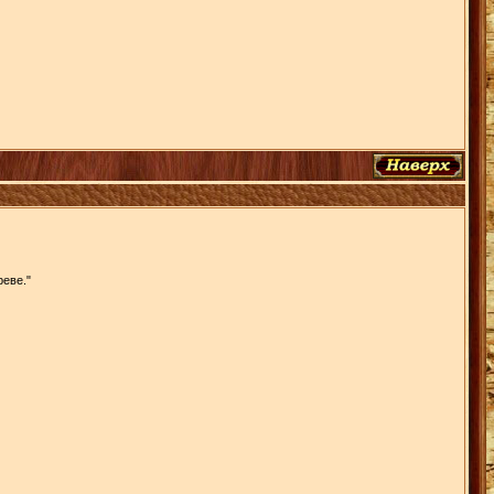
реве."