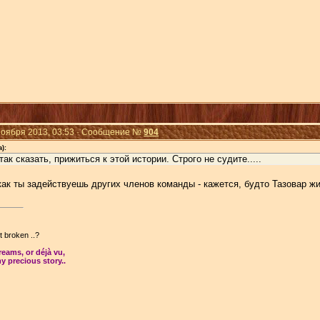
Ноября 2013, 03:53 · Сообщение №
904
):
так сказать, прижиться к этой истории. Строго не судите.....
ак ты задействуешь других членов команды - кажется, будто Тазовар жив
't broken ..?
dreams, or déjà vu,
y precious story..