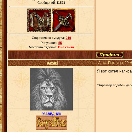
Сообщений:
11591
Содержимое сундука:
219
Репутация:
55
Местонахождение:
Вне сайта
gavani
Дата: Пятница, 29 
Я вот хотел написа
"Характер подобен дере
РАЗВЕДЧИК