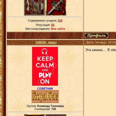
Содержимое сундука:
219
Репутация:
55
Местонахождение:
Вне сайта
DIMON_пират
Дата: Четверг, 28 
Эта шишка.... В об
СОВЕТНИК
Группа:
Команда Тазовара
Сообщений:
730