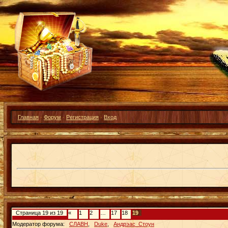
Главная
·
Форум
·
Регистрация
·
Вход
Страница
19
из
19
«
1
2
…
17
18
19
Модератор форума:
СЛАВН
,
Duke
,
Андрэас_Стоун