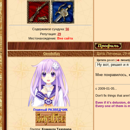
Содержимое сундука:
56
Репутация:
29
Местонахождение:
Вне сайта
Gendolfas
Дата: Пятница, 29 
Цитата
gavani
(
писал(а
Ну вот, решил и я 
Мне понравилось, к
с 2009-01-05...
Don't fix things that aren
Even if it's delusion, 
Every one of them is m
Главный РАЗВЕДЧИК
Группа:
Команда Тазовара