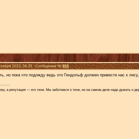
Ноября 2013, 08:35 · Сообщение №
905
ть, но пока что подожду ведь это Гендольф должен привести нас к лису,
ву, а репутация — его тени. Мы заботимся о тени, но на самом деле надо думать о де