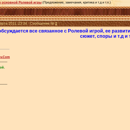
 основной Ролевой игры
(Предложение, замечания, критика и т.д и т.п.)
Марта 2011, 23:34 · Сообщение №
1
обсуждается все связанное с Ролевой игрой, ее разви
сюжет, споры и т.д и т
ov.Com
_____
ой.
_____