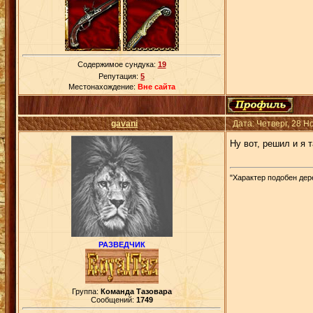
Содержимое сундука:
19
Репутация:
5
Местонахождение:
Вне сайта
gavani
Дата: Четверг, 28 
Ну вот, решил и я т
"Характер подобен дере
РАЗВЕДЧИК
Группа:
Команда Тазовара
Сообщений:
1749