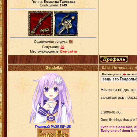
Группа:
Команда Тазовара
Сообщений:
1749
Содержимое сундука:
56
Репутация:
29
Местонахождение:
Вне сайта
Gendolfas
Дата: Пятница, 29 
Цитата
gavani
(
писал(а
ведь это Гендольф
Ничего я не должен
занимаетесь поиск
с 2009-01-05...
Don't fix things that aren
Главный РАЗВЕДЧИК
Even if it's delusion, 
Every one of them is m