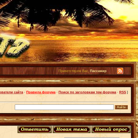
Приветствуем Вас,
Пассажир
ователи сайта
·
Правила форума
·
Поиск по заголовкам тем форума
·
RSS
]