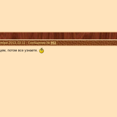
Ноября 2013, 02:11 · Сообщение №
902
щем, потом все узнаете.